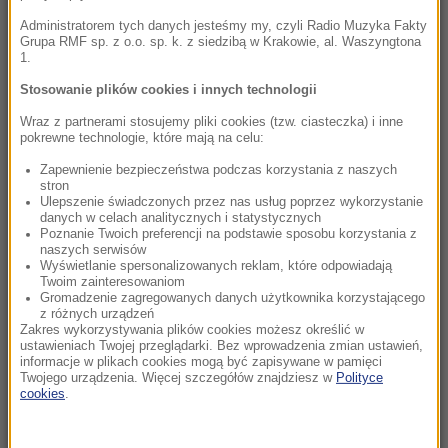
15:16
Administratorem tych danych jesteśmy my, czyli Radio Muzyka Fakty
Taksówkarz odpowie przed sądem za
Grupa RMF sp. z o.o. sp. k. z siedzibą w Krakowie, al. Waszyngtona
molestowanie pasażerki
1.
Stosowanie plików cookies i innych technologii
15:11
USA zwiększyły poziom wymiany informacji
Wraz z partnerami stosujemy pliki cookies (tzw. ciasteczka) i inne
pokrewne technologie, które mają na celu:
wywiadowczych z Ukrainą
Zapewnienie bezpieczeństwa podczas korzystania z naszych
15:08
stron
Ulepszenie świadczonych przez nas usług poprzez wykorzystanie
Lazurowa woda po prostu zniknęła. Oto co
danych w celach analitycznych i statystycznych
zostało z „polskich Malediwów”
Poznanie Twoich preferencji na podstawie sposobu korzystania z
naszych serwisów
Wyświetlanie spersonalizowanych reklam, które odpowiadają
15:01
Twoim zainteresowaniom
Gratka dla miłośników bałtyckich
Gromadzenie zagregowanych danych użytkownika korzystającego
z różnych urządzeń
przestworzy. Możesz eksplorować te wraki
Zakres wykorzystywania plików cookies możesz określić w
bez zezwolenia
ustawieniach Twojej przeglądarki. Bez wprowadzenia zmian ustawień,
informacje w plikach cookies mogą być zapisywane w pamięci
Twojego urządzenia. Więcej szczegółów znajdziesz w
Polityce
14:53
cookies
.
Udar słoneczny i cieplny. NFZ podał nowe
dane