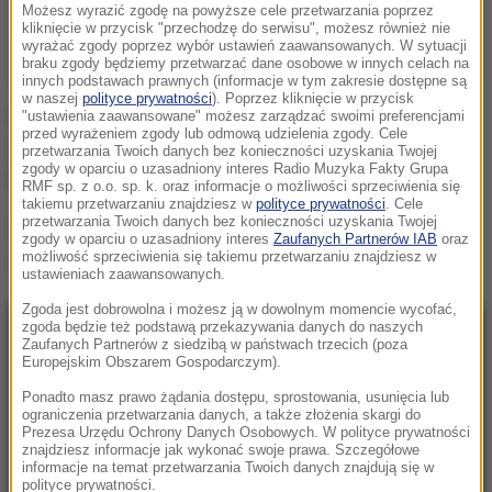
Możesz wyrazić zgodę na powyższe cele przetwarzania poprzez
kliknięcie w przycisk "przechodzę do serwisu", możesz również nie
wyrażać zgody poprzez wybór ustawień zaawansowanych. W sytuacji
braku zgody będziemy przetwarzać dane osobowe w innych celach na
innych podstawach prawnych (informacje w tym zakresie dostępne są
w naszej
polityce prywatności
). Poprzez kliknięcie w przycisk
Para podobno poważnie przygotowuje się do
"ustawienia zaawansowane" możesz zarządzać swoimi preferencjami
przed wyrażeniem zgody lub odmową udzielenia zgody. Cele
zakupu. Narzeczeni mają zamiar wynająć agenta,
przetwarzania Twoich danych bez konieczności uzyskania Twojej
zgody w oparciu o uzasadniony interes Radio Muzyka Fakty Grupa
który pomoże im znaleźć najlepszą ofertę.
RMF sp. z o.o. sp. k. oraz informacje o możliwości sprzeciwienia się
takiemu przetwarzaniu znajdziesz w
polityce prywatności
. Cele
przetwarzania Twoich danych bez konieczności uzyskania Twojej
Źródło: Cover Video/x-news
zgody w oparciu o uzasadniony interes
Zaufanych Partnerów IAB
oraz
możliwość sprzeciwienia się takiemu przetwarzaniu znajdziesz w
wyspa
Tagi:
ustawieniach zaawansowanych.
Zgoda jest dobrowolna i możesz ją w dowolnym momencie wycofać,
zgoda będzie też podstawą przekazywania danych do naszych
NAJNOWSZE
Zaufanych Partnerów z siedzibą w państwach trzecich (poza
Europejskim Obszarem Gospodarczym).
Ponadto masz prawo żądania dostępu, sprostowania, usunięcia lub
15:20
ograniczenia przetwarzania danych, a także złożenia skargi do
Senat odrzuca kandydaturę dr. Mateusza
Prezesa Urzędu Ochrony Danych Osobowych. W polityce prywatności
Szpytmy na stanowisko prezesa IPN
znajdziesz informacje jak wykonać swoje prawa. Szczegółowe
informacje na temat przetwarzania Twoich danych znajdują się w
polityce prywatności.