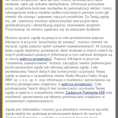
czy wynikiem procesów chorobowych. Musi się
osobowe, takie jak unikalne identyfikatory, informacje przesyłane
przez urządzenia końcowe niezbędne do personalizacji reklam i treści,
zastanowić, jaką rolę w jej relacjach z mężem
udostępnienie funkcji mediów społecznościowych pomiaru ruchu jak
również dla rozwoju i poprawny naszych produktów. Za Twoją zgodą
odgrywa biologia, a jaką wolna wola, Bóg czy
my, jak i partnerzy możemy wykorzystywać precyzyjne dane
geolokalizacyjne i identyfikację poprzez skanowanie urządzeń.
przypadek... Może w jej głowie też dzieje się coś, co
Przechodząc do serwisu zgadzasz się na wskazane działania.
sprawi, że kogoś okradnie albo zabije?
Możesz wyrazić zgodę na powyższe cele przetwarzania poprzez
kliknięcie w przycisk "przechodzę do serwisu", możesz również nie
Autor miał mnóstwo okazji, by zejść na manowce i
wyrażać zgody poprzez wybór ustawień zaawansowanych. W sytuacji
braku zgody będziemy przetwarzać dane osobowe w innych celach na
mówiąc wprost, popaść w pseudointelektualny
innych podstawach prawnych (informacje w tym zakresie dostępne są
w naszej
polityce prywatności
). Poprzez kliknięcie w przycisk
bełkot lub tanią sentencjonalność godną Paula
"ustawienia zaawansowane" możesz zarządzać swoimi preferencjami
przed wyrażeniem zgody lub odmową udzielenia zgody. Cele
Coelho. Udało mu się - chyba dzięki pokorze i
przetwarzania Twoich danych bez konieczności uzyskania Twojej
zgody w oparciu o uzasadniony interes Radio Muzyka Fakty Grupa
profesjonalizmowi - uniknąć tego typu wpadek.
RMF sp. z o.o. sp. k. oraz informacje o możliwości sprzeciwienia się
takiemu przetwarzaniu znajdziesz w
polityce prywatności
. Cele
Pewnych kwestii nie dopowiedział, pewne pytania
przetwarzania Twoich danych bez konieczności uzyskania Twojej
zgody w oparciu o uzasadniony interes
Zaufanych Partnerów IAB
oraz
tylko subtelnie zasygnalizował... Generalnie zostawił
możliwość sprzeciwienia się takiemu przetwarzaniu znajdziesz w
przestrzeń do działania dla czytelnika, jego
ustawieniach zaawansowanych.
wrażliwości i inteligencji.
Zgoda jest dobrowolna i możesz ją w dowolnym momencie wycofać,
zgoda będzie też podstawą przekazywania danych do naszych
Zaufanych Partnerów z siedzibą w państwach trzecich (poza