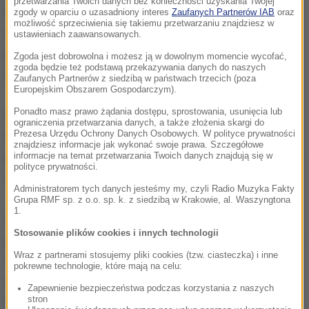
przetwarzania Twoich danych bez konieczności uzyskania Twojej
temu zwycięstwu awansowała bezpośrednio do
zgody w oparciu o uzasadniony interes
Zaufanych Partnerów IAB
oraz
możliwość sprzeciwienia się takiemu przetwarzaniu znajdziesz w
igrzysk olimpijskich w Rio de Janeiro. Pokonanym
ustawieniach zaawansowanych.
pozostała gra w jednym z turniejów
Zgoda jest dobrowolna i możesz ją w dowolnym momencie wycofać,
zgoda będzie też podstawą przekazywania danych do naszych
kwalifikacyjnych.
Zaufanych Partnerów z siedzibą w państwach trzecich (poza
Europejskim Obszarem Gospodarczym).
Ponadto masz prawo żądania dostępu, sprostowania, usunięcia lub
Niemcy, którzy po raz ostatni na podium ważnej
ograniczenia przetwarzania danych, a także złożenia skargi do
Prezesa Urzędu Ochrony Danych Osobowych. W polityce prywatności
imprezy stanęli w 2007 roku, kiedy u siebie sięgnęli
znajdziesz informacje jak wykonać swoje prawa. Szczegółowe
po złoty medal mistrzostw świata, dużo lepiej weszli
informacje na temat przetwarzania Twoich danych znajdują się w
polityce prywatności.
w mecz. W 10. minucie wygrywali 5:1.
Administratorem tych danych jesteśmy my, czyli Radio Muzyka Fakty
Grupa RMF sp. z o.o. sp. k. z siedzibą w Krakowie, al. Waszyngtona
1.
Spora w tym zasługa wybranego do siódemki
Stosowanie plików cookies i innych technologii
gwiazd turnieju bramkarza Andreasa Wolffa. Twarda
Wraz z partnerami stosujemy pliki cookies (tzw. ciasteczka) i inne
defensywa nie pozwalała przebić się Hiszpanom i
pokrewne technologie, które mają na celu:
wypracować dogodnych pozycji rzutowych. Na
Zapewnienie bezpieczeństwa podczas korzystania z naszych
stron
trzeciego gola w ich wykonaniu trzeba było czekać