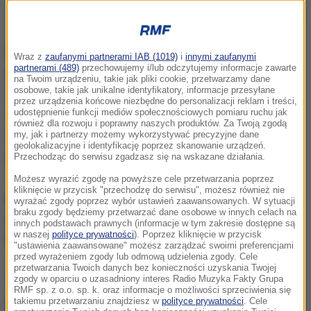
Niemiec Kai Hafner (C) podczas meczu Hiszpania - Niemcy w finale
Mistrzostw Europy piłkarzy ręcznych, 31 bm. w Krakowie
Niesamowita gra w obronie drużyny niemieckiej i
Wraz z
zaufanymi partnerami IAB (1019)
i
innymi zaufanymi
partnerami (489)
przechowujemy i/lub odczytujemy informacje zawarte
popisy obu bramkarzy były dodatkową okrasą tego
na Twoim urządzeniu, takie jak pliki cookie, przetwarzamy dane
osobowe, takie jak unikalne identyfikatory, informacje przesyłane
stojącego na najwyższym poziomie pojedynku.
przez urządzenia końcowe niezbędne do personalizacji reklam i treści,
udostępnienie funkcji mediów społecznościowych pomiaru ruchu jak
Triumfatorzy Euro 2016 zostali doskonale do tego
również dla rozwoju i poprawny naszych produktów. Za Twoją zgodą
spotkania przygotowani taktycznie przez ich
my, jak i partnerzy możemy wykorzystywać precyzyjne dane
geolokalizacyjne i identyfikację poprzez skanowanie urządzeń.
islandzkiego selekcjonera Dagura Sigurdssona.
Przechodząc do serwisu zgadzasz się na wskazane działania.
Możesz wyrazić zgodę na powyższe cele przetwarzania poprzez
kliknięcie w przycisk "przechodzę do serwisu", możesz również nie
Bardzo drogo kosztowała Hiszpanów nieuwaga na
wyrażać zgody poprzez wybór ustawień zaawansowanych. W sytuacji
braku zgody będziemy przetwarzać dane osobowe w innych celach na
początku gry. Ich rywale cały czas utrzymywali
innych podstawach prawnych (informacje w tym zakresie dostępne są
w naszej
polityce prywatności
). Poprzez kliknięcie w przycisk
bezpieczne prowadzenie.
"ustawienia zaawansowane" możesz zarządzać swoimi preferencjami
przed wyrażeniem zgody lub odmową udzielenia zgody. Cele
przetwarzania Twoich danych bez konieczności uzyskania Twojej
zgody w oparciu o uzasadniony interes Radio Muzyka Fakty Grupa
To drugi tytuł mistrza kontynentu drużyny
RMF sp. z o.o. sp. k. oraz informacje o możliwości sprzeciwienia się
niemieckiej (wcześniej w 2004 roku), która dzięki
takiemu przetwarzaniu znajdziesz w
polityce prywatności
. Cele