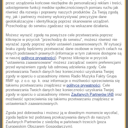
przez urządzenia końcowe niezbędne do personalizacji reklam i treści,
udostępnienie funkcji mediów społecznościowych pomiaru ruchu jak
również dla rozwoju i poprawny naszych produktów. Za Twoją zgodą
my, jak i partnerzy możemy wykorzystywać precyzyjne dane
geolokalizacyjne i identyfikację poprzez skanowanie urządzeń.
Przechodząc do serwisu zgadzasz się na wskazane działania.
Możesz wyrazić zgodę na powyższe cele przetwarzania poprzez
kliknięcie w przycisk "przechodzę do serwisu", możesz również nie
wyrażać zgody poprzez wybór ustawień zaawansowanych. W sytuacji
braku zgody będziemy przetwarzać dane osobowe w innych celach na
innych podstawach prawnych (informacje w tym zakresie dostępne są
w naszej
polityce prywatności
). Poprzez kliknięcie w przycisk
"ustawienia zaawansowane" możesz zarządzać swoimi preferencjami
przed wyrażeniem zgody lub odmową udzielenia zgody. Cele
przetwarzania Twoich danych bez konieczności uzyskania Twojej
Aby zdać maturę, trzeba uzyskać z przedmiotów
zgody w oparciu o uzasadniony interes Radio Muzyka Fakty Grupa
RMF sp. z o.o. sp. k. oraz informacje o możliwości sprzeciwienia się
obowiązkowych zdawanych na poziomie
takiemu przetwarzaniu znajdziesz w
polityce prywatności
. Cele
przetwarzania Twoich danych bez konieczności uzyskania Twojej
podstawowym co najmniej 30 proc. punktów. W
zgody w oparciu o uzasadniony interes
Zaufanych Partnerów IAB
oraz
możliwość sprzeciwienia się takiemu przetwarzaniu znajdziesz w
przypadku przedmiotów do wyboru, zdawanych na
ustawieniach zaawansowanych.
poziomie rozszerzonym, nie ma progu
Zgoda jest dobrowolna i możesz ją w dowolnym momencie wycofać,
zaliczeniowego.
zgoda będzie też podstawą przekazywania danych do naszych
Zaufanych Partnerów z siedzibą w państwach trzecich (poza
Europejskim Obszarem Gospodarczym).