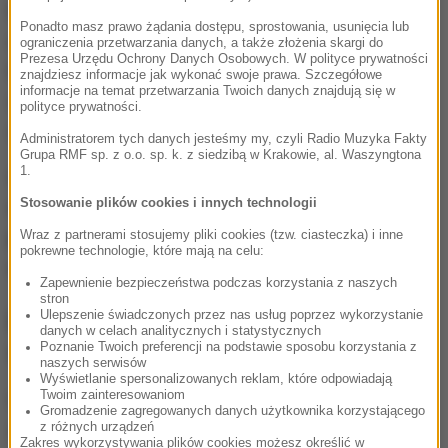
Maturzysta, który nie zdał jednego obowiązkowego
Ponadto masz prawo żądania dostępu, sprostowania, usunięcia lub
egzaminu, ma prawo do poprawki w sierpniu.
ograniczenia przetwarzania danych, a także złożenia skargi do
Prezesa Urzędu Ochrony Danych Osobowych. W polityce prywatności
Maturzysta, który nie zdał więcej niż jednego
znajdziesz informacje jak wykonać swoje prawa. Szczegółowe
informacje na temat przetwarzania Twoich danych znajdują się w
obowiązkowego egzaminu, może poprawiać wyniki
polityce prywatności.
dopiero za rok.
Administratorem tych danych jesteśmy my, czyli Radio Muzyka Fakty
Grupa RMF sp. z o.o. sp. k. z siedzibą w Krakowie, al. Waszyngtona
1.
Sesja egzaminów poprawkowych odbędzie się w
Stosowanie plików cookies i innych technologii
dniach 19-20 sierpnia: 19 sierpnia będą
poprawkowe egzaminy pisemne, a 20 sierpnia -
Wraz z partnerami stosujemy pliki cookies (tzw. ciasteczka) i inne
pokrewne technologie, które mają na celu:
ustne.
Zapewnienie bezpieczeństwa podczas korzystania z naszych
stron
Dla kogo wcześniejsza informacja o
Ulepszenie świadczonych przez nas usług poprzez wykorzystanie
danych w celach analitycznych i statystycznych
wynikach matury?
Poznanie Twoich preferencji na podstawie sposobu korzystania z
naszych serwisów
Wyświetlanie spersonalizowanych reklam, które odpowiadają
Twoim zainteresowaniom
Uwaga, okręgowe komisje egzaminacyjne wydadzą
Gromadzenie zagregowanych danych użytkownika korzystającego
zainteresowanym maturzystom informację o
z różnych urządzeń
Zakres wykorzystywania plików cookies możesz określić w