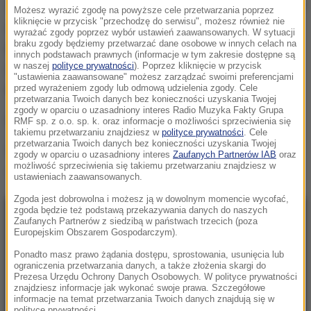
kiedyś reżyser powiedział mi, żebym zdjęła koszulkę i
Możesz wyrazić zgodę na powyższe cele przetwarzania poprzez
kliknięcie w przycisk "przechodzę do serwisu", możesz również nie
pokazała piersi? Tak. Czy to zrobiłam? Nie
-
wyrażać zgody poprzez wybór ustawień zaawansowanych. W sytuacji
braku zgody będziemy przetwarzać dane osobowe w innych celach na
powiedziała wokalistka. Wydarzyło się to przy
innych podstawach prawnych (informacje w tym zakresie dostępne są
jednym z pierwszych jej filmów i była tym
w naszej
polityce prywatności
). Poprzez kliknięcie w przycisk
"ustawienia zaawansowane" możesz zarządzać swoimi preferencjami
przerażona.
przed wyrażeniem zgody lub odmową udzielenia zgody. Cele
przetwarzania Twoich danych bez konieczności uzyskania Twojej
zgody w oparciu o uzasadniony interes Radio Muzyka Fakty Grupa
Gdy Lopez zaczynała w branży, miała jedynie 16 lat.
RMF sp. z o.o. sp. k. oraz informacje o możliwości sprzeciwienia się
takiemu przetwarzaniu znajdziesz w
polityce prywatności
. Cele
przetwarzania Twoich danych bez konieczności uzyskania Twojej
Źródło: Cover Video/x-news
zgody w oparciu o uzasadniony interes
Zaufanych Partnerów IAB
oraz
możliwość sprzeciwienia się takiemu przetwarzaniu znajdziesz w
molestowanie
Tagi:
ustawieniach zaawansowanych.
Zgoda jest dobrowolna i możesz ją w dowolnym momencie wycofać,
zgoda będzie też podstawą przekazywania danych do naszych
NAJNOWSZE
Zaufanych Partnerów z siedzibą w państwach trzecich (poza
Europejskim Obszarem Gospodarczym).
Ponadto masz prawo żądania dostępu, sprostowania, usunięcia lub
22:17
ograniczenia przetwarzania danych, a także złożenia skargi do
GKS Katowice w nieciekawej sytuacji przed
Prezesa Urzędu Ochrony Danych Osobowych. W polityce prywatności
rewanżem z Izraelczykami
znajdziesz informacje jak wykonać swoje prawa. Szczegółowe
informacje na temat przetwarzania Twoich danych znajdują się w
polityce prywatności.