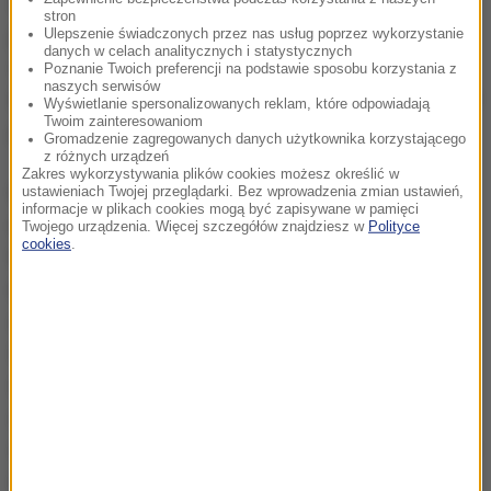
na pewno strachem bym tego stanu nie nazwał. Sam
stron
jestem ciekaw, jak to będzie wyglądało. W wielu
Ulepszenie świadczonych przez nas usług poprzez wykorzystanie
danych w celach analitycznych i statystycznych
walkach pierwsza runda jest rozpoznawczą, takim
Poznanie Twoich preferencji na podstawie sposobu korzystania z
naszych serwisów
badaniem przeciwnika, trochę szachami, a tutaj może
Wyświetlanie spersonalizowanych reklam, które odpowiadają
Twoim zainteresowaniom
już wiele wyjaśnić
- podkreślił pięściarz.
Gromadzenie zagregowanych danych użytkownika korzystającego
z różnych urządzeń
Zakres wykorzystywania plików cookies możesz określić w
Włodarczyk twierdzi, że jest lepiej przygotowany niż
ustawieniach Twojej przeglądarki. Bez wprowadzenia zmian ustawień,
informacje w plikach cookies mogą być zapisywane w pamięci
do grudniowej walki z Beibutem Szumenowem o pas
Twojego urządzenia. Więcej szczegółów znajdziesz w
Polityce
cookies
.
tymczasowy WBA; ostatecznie do tego starcia nie
doszło z powodu kontuzji.
Wtedy jednak zabrakło mi
czasu na odpowiedni szlif. Niby cały czas byłem w
treningu, ale to ciągłe oczekiwanie męczyło. A jak
dowiedziałem się o potyczce z Szumenowem, nie
zdążyłem z formą na 100 proc., więc może i lepiej, że
skrzyżujemy rękawice dopiero w tym roku. Tym razem
nie ściągaliśmy sparingpartnerów z zagranicy, ale