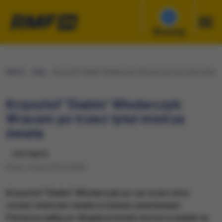
Słuchaj
RMF24
Fakty
Krzysztof "Diablo" Włodarczyk: Wracam po trzeci tytuł mistrz
Krzysztof "Diablo" Włodarczyk:
Wracam po trzeci tytuł mistrza
świata
udostępnij
Środa, 2 marca 2016 (18:33)
Krzysztof "Diablo" Włodarczyk po raz trzeci chce
zostać mistrzem świata w boksie zawodowym.
Pierwszą walkę po długiej przerwie stoczy w piątek na