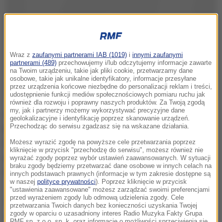
Wraz z
zaufanymi partnerami IAB (1019)
i
innymi zaufanymi
partnerami (489)
przechowujemy i/lub odczytujemy informacje zawarte
na Twoim urządzeniu, takie jak pliki cookie, przetwarzamy dane
osobowe, takie jak unikalne identyfikatory, informacje przesyłane
przez urządzenia końcowe niezbędne do personalizacji reklam i treści,
udostępnienie funkcji mediów społecznościowych pomiaru ruchu jak
również dla rozwoju i poprawny naszych produktów. Za Twoją zgodą
my, jak i partnerzy możemy wykorzystywać precyzyjne dane
Od ostatniego występu "Diablo" Włodarczyka (Sferis
geolokalizacyjne i identyfikację poprzez skanowanie urządzeń.
Przechodząc do serwisu zgadzasz się na wskazane działania.
KnockOut Promotions), tj. przegranej z Grigorijem
Drozdem i straty pasa czempiona WBC, minęło już 17
Możesz wyrazić zgodę na powyższe cele przetwarzania poprzez
kliknięcie w przycisk "przechodzę do serwisu", możesz również nie
miesięcy. Podczas "Sosnowiec Boxing Night" jego
wyrażać zgody poprzez wybór ustawień zaawansowanych. W sytuacji
braku zgody będziemy przetwarzać dane osobowe w innych celach na
rywalem będzie Walery Brudow.
innych podstawach prawnych (informacje w tym zakresie dostępne są
w naszej
polityce prywatności
). Poprzez kliknięcie w przycisk
"ustawienia zaawansowane" możesz zarządzać swoimi preferencjami
przed wyrażeniem zgody lub odmową udzielenia zgody. Cele
Dwie z trzech ostatnich walk stoczyłem z jego
przetwarzania Twoich danych bez konieczności uzyskania Twojej
zgody w oparciu o uzasadniony interes Radio Muzyka Fakty Grupa
rodakami - pokonałem mistrza olimpijskiego z Pekinu
RMF sp. z o.o. sp. k. oraz informacje o możliwości sprzeciwienia się