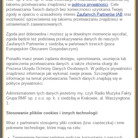
Rachima Czakijewa i przegrałem z Drozdem. W
takiemu przetwarzaniu znajdziesz w
polityce prywatności
. Cele
przetwarzania Twoich danych bez konieczności uzyskania Twojej
najlepszym okresie swej kariery Brudow walczył o
zgody w oparciu o uzasadniony interes
Zaufanych Partnerów IAB
oraz
możliwość sprzeciwienia się takiemu przetwarzaniu znajdziesz w
tytuły, miał świetnych przeciwników. Nie uważam go
ustawieniach zaawansowanych.
za pięściarza dużo słabszego w porównaniu z dwoma
Zgoda jest dobrowolna i możesz ją w dowolnym momencie wycofać,
zgoda będzie też podstawą przekazywania danych do naszych
wcześniej wymienionymi Rosjanami. Zadanie na
Zaufanych Partnerów z siedzibą w państwach trzecich (poza
piątek mam jedno - wygrać
- powiedział 34-letni
Europejskim Obszarem Gospodarczym).
Włodarczyk.
Ponadto masz prawo żądania dostępu, sprostowania, usunięcia lub
ograniczenia przetwarzania danych, a także złożenia skargi do
Prezesa Urzędu Ochrony Danych Osobowych. W polityce prywatności
znajdziesz informacje jak wykonać swoje prawa. Szczegółowe
Podopieczny trenera Fiodora Łapina przygotowywał
informacje na temat przetwarzania Twoich danych znajdują się w
polityce prywatności.
się w Warszawie i Zakopanem. Twierdzi, że szykował
się jakby to była kolejna walka o mistrzostwo świata
Administratorem tych danych jesteśmy my, czyli Radio Muzyka Fakty
Grupa RMF sp. z o.o. sp. k. z siedzibą w Krakowie, al. Waszyngtona
kategorii junior ciężkiej. W przeszłości w jego
1.
dorobku były pasy organizacji IBF i WBC.
Po raz trzeci
Stosowanie plików cookies i innych technologii
chcę zostać czempionem globu. Oczywiście, jest
Wraz z partnerami stosujemy pliki cookies (tzw. ciasteczka) i inne
pokrewne technologie, które mają na celu:
pewna niepewność po długim rozbracie z ringiem, ale
Zapewnienie bezpieczeństwa podczas korzystania z naszych