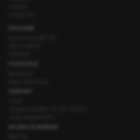
YouTube
Kanały RSS
POLECANE
Gorąca Linia RMF FM
Staż w RMF24
Patronaty
POZOSTAŁE
Newsroom
Radio internetowe
KONTAKT
O nas
Gorąca Linia RMF FM: 600 700 800
email: fakty@rmf.fm
APLIKACJE MOBILNE
RMF FM