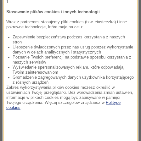
1.
ujawnienie - wręcz odwrotnie: BIP zobowiązuje nas
Stosowanie plików cookies i innych technologii
do publikacji listy (nazwisk kandydatów do SN). Tylko
mówię: nie daje terminu
- podkreśla rzecznik
Wraz z partnerami stosujemy pliki cookies (tzw. ciasteczka) i inne
pokrewne technologie, które mają na celu:
Krajowej Rady Sądownictwa.
Zapewnienie bezpieczeństwa podczas korzystania z naszych
stron
Ulepszenie świadczonych przez nas usług poprzez wykorzystanie
Dalsza część artykułu pod materiałem video:
danych w celach analitycznych i statystycznych
Poznanie Twoich preferencji na podstawie sposobu korzystania z
naszych serwisów
Wyświetlanie spersonalizowanych reklam, które odpowiadają
Twoim zainteresowaniom
Gromadzenie zagregowanych danych użytkownika korzystającego
z różnych urządzeń
Zakres wykorzystywania plików cookies możesz określić w
ustawieniach Twojej przeglądarki. Bez wprowadzenia zmian ustawień,
informacje w plikach cookies mogą być zapisywane w pamięci
Twojego urządzenia. Więcej szczegółów znajdziesz w
Polityce
cookies
.