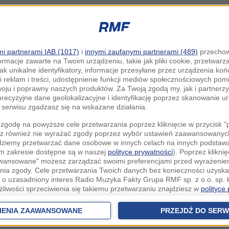
i partnerami IAB (1017)
i
innymi zaufanymi partnerami (489)
przechow
ormacje zawarte na Twoim urządzeniu, takie jak pliki cookie, przetwar
jak unikalne identyfikatory, informacje przesyłane przez urządzenia k
i reklam i treści, udostępnienie funkcji mediów społecznościowych pom
woju i poprawny naszych produktów. Za Twoją zgodą my, jak i partner
recyzyjne dane geolokalizacyjne i identyfikację poprzez skanowanie u
serwisu zgadzasz się na wskazane działania.
zgodę na powyższe cele przetwarzania poprzez kliknięcie w przycisk 
z również nie wyrażać zgody poprzez wybór ustawień zaawansowanych
dziemy przetwarzać dane osobowe w innych celach na innych podsta
ym zakresie dostępne są w naszej
polityce prywatności
). Poprzez kliknię
awansowane" możesz zarządzać swoimi preferencjami przed wyrażenie
ia zgody. Cele przetwarzania Twoich danych bez konieczności uzyska
 o uzasadniony interes Radio Muzyka Fakty Grupa RMF sp. z o.o. sp. k
żliwości sprzeciwienia się takiemu przetwarzaniu znajdziesz w
polityce
nia Twoich danych bez konieczności uzyskania Twojej zgody w oparci
ch Partnerów IAB
oraz możliwość sprzeciwienia się takiemu przetwarza
IENIA ZAAWANSOWANE
PRZEJDŹ DO SERW
aawansowanych.