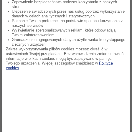
Zapewnienie bezpieczeństwa podczas korzystania z naszych
"Financial Times" napisał, że polski rząd sonduje w
stron
Ulepszenie świadczonych przez nas usług poprzez wykorzystanie
europejskich stolicach kandydaturę Saryusz-
danych w celach analitycznych i statystycznych
Poznanie Twoich preferencji na podstawie sposobu korzystania z
Wolskiego na stanowisko szefa Rady Europejskiej.
naszych serwisów
Wyświetlanie spersonalizowanych reklam, które odpowiadają
Twoim zainteresowaniom
Kaczyński dopytywany o te informacje, zaznaczył,
Gromadzenie zagregowanych danych użytkownika korzystającego
z różnych urządzeń
że na temat Saryusza-Wolskiego nie rozmawiał z
Zakres wykorzystywania plików cookies możesz określić w
ustawieniach Twojej przeglądarki. Bez wprowadzenia zmian ustawień,
kanclerz Niemiec Angelą Merkel. Odnosząc się do
informacje w plikach cookies mogą być zapisywane w pamięci
Twojego urządzenia. Więcej szczegółów znajdziesz w
Polityce
oceny kompetencji Saryusza-Wolskiego powiedział,
cookies
.
że nie ma obecnie podstaw, by je oceniać.
Nie
ukrywam, że słabo znam pana Saryusza Wolskiego,
rozmawiałem z nim kilka razy w życiu. To jest polityk,
którego obserwuję z bardzo dużej odległości
- dodał
lider PiS.
(ph)