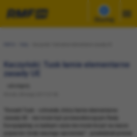
Słuchaj
RMF24
Fakty
Kaczyński: Tusk łamie elementarne zasady UE
Kaczyński: Tusk łamie elementarne
zasady UE
udostępnij
Wtorek, 28 lutego 2017 (13:18)
​"Donald Tusk - człowiek, który łamie elementarne
zasady UE - nie może być przewodniczącym Rady
Europejskiej; w żadnym razie nie może liczyć na nasze
poparcie i brak naszego sprzeciwu" - powiedział prezes