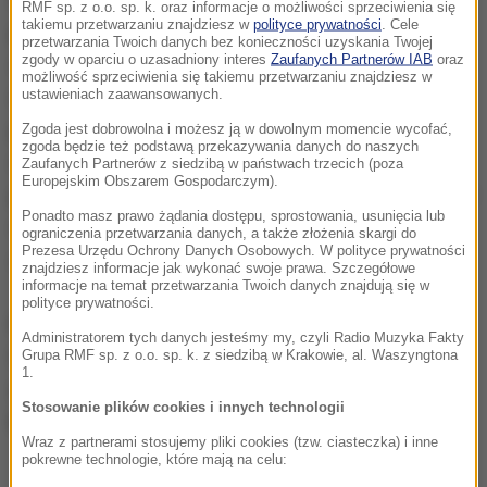
RMF sp. z o.o. sp. k. oraz informacje o możliwości sprzeciwienia się
takiemu przetwarzaniu znajdziesz w
polityce prywatności
. Cele
połączenie wszystkiego, co najgorsze, bo z jednej
przetwarzania Twoich danych bez konieczności uzyskania Twojej
zgody w oparciu o uzasadniony interes
Zaufanych Partnerów IAB
oraz
strony chodzi o użycie siły, a z drugiej strony chodzi o
możliwość sprzeciwienia się takiemu przetwarzaniu znajdziesz w
interwencję zewnętrzną, czyli działania, które mają
ustawieniach zaawansowanych.
pozbawić Polskę suwerenności. Ktoś, kto tego
Zgoda jest dobrowolna i możesz ją w dowolnym momencie wycofać,
zgoda będzie też podstawą przekazywania danych do naszych
rodzaju zasady łamie, nie może być
Zaufanych Partnerów z siedzibą w państwach trzecich (poza
Europejskim Obszarem Gospodarczym).
przewodniczącym Rady Europejskiej, w żadnym razie
Ponadto masz prawo żądania dostępu, sprostowania, usunięcia lub
nie może liczyć na nasze poparcie i brak naszego
ograniczenia przetwarzania danych, a także złożenia skargi do
Prezesa Urzędu Ochrony Danych Osobowych. W polityce prywatności
sprzeciwu
- powiedział Kaczyński.
znajdziesz informacje jak wykonać swoje prawa. Szczegółowe
informacje na temat przetwarzania Twoich danych znajdują się w
polityce prywatności.
Prezes PiS pytany o poparcie dla kandydatury Jacka
Administratorem tych danych jesteśmy my, czyli Radio Muzyka Fakty
Saryusz-Wolskiego (eurodeputowany PO) na
Grupa RMF sp. z o.o. sp. k. z siedzibą w Krakowie, al. Waszyngtona
1.
stanowisko szefa Rady Europejskiej, odparł, że nie
Stosowanie plików cookies i innych technologii
będzie komentował spekulacji.
Wraz z partnerami stosujemy pliki cookies (tzw. ciasteczka) i inne
pokrewne technologie, które mają na celu: