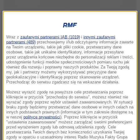
Wraz z
zaufanymi partnerami IAB (1019)
i
innymi zaufanymi
partnerami (489)
przechowujemy i/lub odczytujemy informacje zawarte
na Twoim urządzeniu, takie jak pliki cookie, przetwarzamy dane
osobowe, takie jak unikalne identyfikatory, informacje przesyłane
przez urządzenia końcowe niezbędne do personalizacji reklam i treści,
udostępnienie funkcji mediów społecznościowych pomiaru ruchu jak
również dla rozwoju i poprawny naszych produktów. Za Twoją zgodą
Kaczyński powiedział na briefingu prasowym, że Tusk
my, jak i partnerzy możemy wykorzystywać precyzyjne dane
geolokalizacyjne i identyfikację poprzez skanowanie urządzeń.
łamie elementarne zasady Unii Europejskiej, "zasady
Przechodząc do serwisu zgadzasz się na wskazane działania.
neutralności, jeśli chodzi o wewnętrzne stosunki w
Możesz wyrazić zgodę na powyższe cele przetwarzania poprzez
kliknięcie w przycisk "przechodzę do serwisu", możesz również nie
państwach UE". Podkreślił, że szef Rady Europejskiej
wyrażać zgody poprzez wybór ustawień zaawansowanych. W sytuacji
wprost popiera opozycję, która sama siebie nazywa
braku zgody będziemy przetwarzać dane osobowe w innych celach na
innych podstawach prawnych (informacje w tym zakresie dostępne są
totalną i "która jednocześnie nie ukrywa, że chciałaby
w naszej
polityce prywatności
). Poprzez kliknięcie w przycisk
"ustawienia zaawansowane" możesz zarządzać swoimi preferencjami
obalić rząd metodami pozakonstytucyjnymi".
przed wyrażeniem zgody lub odmową udzielenia zgody. Cele
przetwarzania Twoich danych bez konieczności uzyskania Twojej
zgody w oparciu o uzasadniony interes Radio Muzyka Fakty Grupa
Hasło: "ulica i zagranica" to, można powiedzieć,