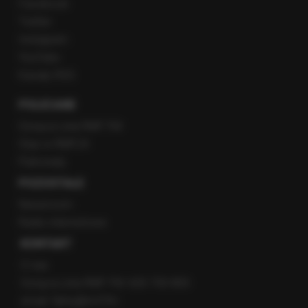
Facebook
Twitter
Instagram
YouTube
Kanały RSS
POLECANE
Gorąca Linia RMF FM
Staż w RMF24
Patronaty
POZOSTAŁE
Newsroom
Radio internetowe
KONTAKT
O nas
Gorąca Linia RMF FM: 600 700 800
email: fakty@rmf.fm