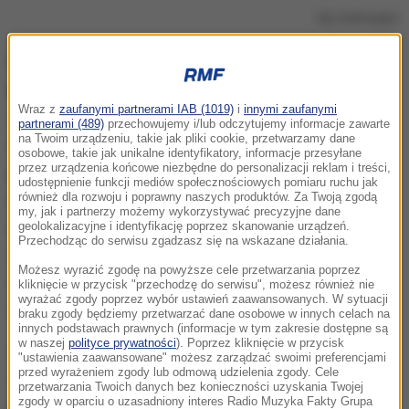
Zdj. ilustracyjne
Minionej doby wykryto
4 178 nowych przypadków
koronawirusa w Polsce
. To osoby z
Wraz z
zaufanymi partnerami IAB (1019)
i
innymi zaufanymi
województw: małopolskiego (685), mazowieckiego
partnerami (489)
przechowujemy i/lub odczytujemy informacje zawarte
na Twoim urządzeniu, takie jak pliki cookie, przetwarzamy dane
(433), wielkopolskiego (380), śląskiego (354),
osobowe, takie jak unikalne identyfikatory, informacje przesyłane
przez urządzenia końcowe niezbędne do personalizacji reklam i treści,
pomorskiego (331), podkarpackiego (315), łódzkiego
udostępnienie funkcji mediów społecznościowych pomiaru ruchu jak
również dla rozwoju i poprawny naszych produktów. Za Twoją zgodą
(314), lubelskiego (304), dolnośląskiego
my, jak i partnerzy możemy wykorzystywać precyzyjne dane
(186), zachodniopomorskiego (155),
geolokalizacyjne i identyfikację poprzez skanowanie urządzeń.
Przechodząc do serwisu zgadzasz się na wskazane działania.
świętokrzyskiego (152), kujawsko-pomorskiego
Możesz wyrazić zgodę na powyższe cele przetwarzania poprzez
(136), opolskiego (123), podlaskiego (110),
kliknięcie w przycisk "przechodzę do serwisu", możesz również nie
wyrażać zgody poprzez wybór ustawień zaawansowanych. W sytuacji
warmińsko-mazurskiego (106), lubuskiego (94).
braku zgody będziemy przetwarzać dane osobowe w innych celach na
innych podstawach prawnych (informacje w tym zakresie dostępne są
w naszej
polityce prywatności
). Poprzez kliknięcie w przycisk
Zmarły
32 osoby zakażone koronawirusem
. Trzy
"ustawienia zaawansowane" możesz zarządzać swoimi preferencjami
przed wyrażeniem zgody lub odmową udzielenia zgody. Cele
zmarły w wyniku Covid-19. Pozostałych 29 zmarło z
przetwarzania Twoich danych bez konieczności uzyskania Twojej
zgody w oparciu o uzasadniony interes Radio Muzyka Fakty Grupa
powodu współistnienia Covid-19 z innymi