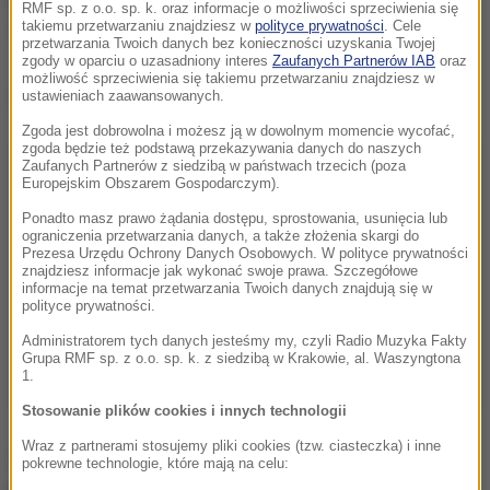
RMF sp. z o.o. sp. k. oraz informacje o możliwości sprzeciwienia się
takiemu przetwarzaniu znajdziesz w
polityce prywatności
. Cele
schorzeniami.
przetwarzania Twoich danych bez konieczności uzyskania Twojej
zgody w oparciu o uzasadniony interes
Zaufanych Partnerów IAB
oraz
możliwość sprzeciwienia się takiemu przetwarzaniu znajdziesz w
Dalsza część artykułu pod materiałem video:
ustawieniach zaawansowanych.
Zgoda jest dobrowolna i możesz ją w dowolnym momencie wycofać,
zgoda będzie też podstawą przekazywania danych do naszych
Zaufanych Partnerów z siedzibą w państwach trzecich (poza
Europejskim Obszarem Gospodarczym).
Ponadto masz prawo żądania dostępu, sprostowania, usunięcia lub
ograniczenia przetwarzania danych, a także złożenia skargi do
Prezesa Urzędu Ochrony Danych Osobowych. W polityce prywatności
znajdziesz informacje jak wykonać swoje prawa. Szczegółowe
informacje na temat przetwarzania Twoich danych znajdują się w
polityce prywatności.
Administratorem tych danych jesteśmy my, czyli Radio Muzyka Fakty
Grupa RMF sp. z o.o. sp. k. z siedzibą w Krakowie, al. Waszyngtona
1.
Stosowanie plików cookies i innych technologii
Wraz z partnerami stosujemy pliki cookies (tzw. ciasteczka) i inne
Zarejestrowano także 1 326 ozdrowieńców. Od
pokrewne technologie, które mają na celu:
początku epidemii wyzdrowiało już 80 302 osób.