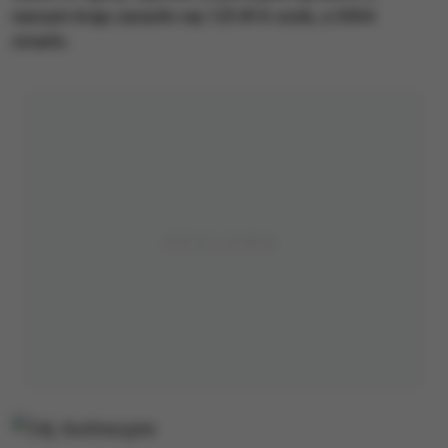
naszym kraju zaraziło się 125 816 osób, a 3004
zmarło.