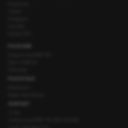
Facebook
Twitter
Instagram
YouTube
Kanały RSS
POLECANE
Gorąca Linia RMF FM
Staż w RMF24
Patronaty
POZOSTAŁE
Newsroom
Radio internetowe
KONTAKT
O nas
Gorąca Linia RMF FM: 600 700 800
email: fakty@rmf.fm