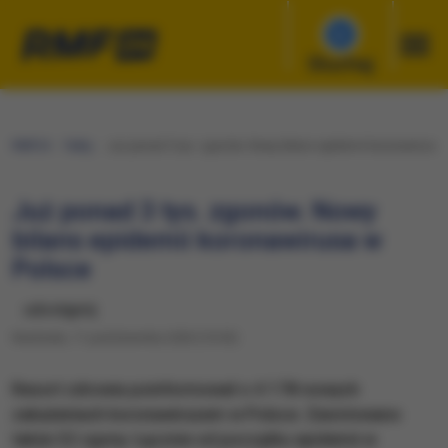
Słuchaj
RMF24
Fakty
Już ponad 3 tys. zgonów. Nowy bilans epidemii koronawirusa
Już ponad 3 tys. zgonów. Nowy
bilans epidemii koronawirusa w
Polsce
udostępnij
Niedziela, 11 października 2020 (10:30)
Resort zdrowia poinformował o 4 178 nowych
zakażeniach koronawirusem w Polsce. Zanotowano
także 32 zgony. Łącznie od początku epidemii w