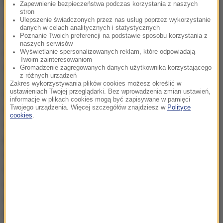
Zapewnienie bezpieczeństwa podczas korzystania z naszych
stron
Ulepszenie świadczonych przez nas usług poprzez wykorzystanie
Z powodu koronawirusa w szpitalach przebywa
danych w celach analitycznych i statystycznych
4924 osób, u których potwierdzono zakażenie. W
Poznanie Twoich preferencji na podstawie sposobu korzystania z
naszych serwisów
ciągu doby liczba ta wzrosła o 199 osób. 383 osoby
Wyświetlanie spersonalizowanych reklam, które odpowiadają
Twoim zainteresowaniom
są pod respiratorami, co oznacza przyrost o 37.
Gromadzenie zagregowanych danych użytkownika korzystającego
z różnych urządzeń
Zakres wykorzystywania plików cookies możesz określić w
ustawieniach Twojej przeglądarki. Bez wprowadzenia zmian ustawień,
Od soboty, z powodu gwałtownego wzrostu liczby
informacje w plikach cookies mogą być zapisywane w pamięci
zakażeń koronawirusem, cała Polska znajduje się w
Twojego urządzenia. Więcej szczegółów znajdziesz w
Polityce
cookies
.
strefie żółtej. Oznacza to m.in., że w przestrzeni
publicznej wszyscy musimy nosić maseczki: w
sklepach, autobusach, ale także na ulicach. Również
od soboty w strefie czerwonej - z jeszcze
ostrzejszymi restrykcjami - znajdują się 32 powiaty i
sześć miast: Grudziądz, Sopot, Piotrków Trybunalski,
Suwałki, Kielce i Koszalin.