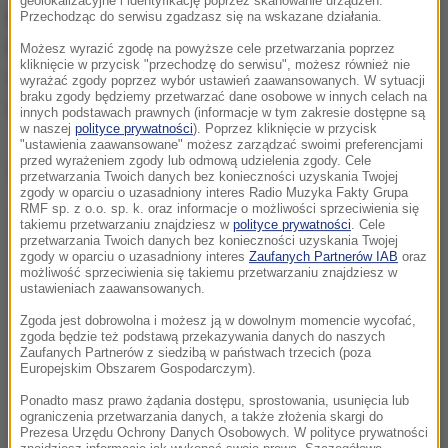
geolokalizacyjne i identyfikację poprzez skanowanie urządzeń.
Komisję Wyborczą, w trosce o bezpieczeństwo
Przechodząc do serwisu zgadzasz się na wskazane działania.
Polaków, ze względu na sytuację epidemiczną,
Możesz wyrazić zgodę na powyższe cele przetwarzania poprzez
kliknięcie w przycisk "przechodzę do serwisu", możesz również nie
odbędą się w trybie korespondencyjnym" -
wyrażać zgody poprzez wybór ustawień zaawansowanych. W sytuacji
braku zgody będziemy przetwarzać dane osobowe w innych celach na
zaznaczono w komunikacie.
innych podstawach prawnych (informacje w tym zakresie dostępne są
w naszej
polityce prywatności
). Poprzez kliknięcie w przycisk
"ustawienia zaawansowane" możesz zarządzać swoimi preferencjami
przed wyrażeniem zgody lub odmową udzielenia zgody. Cele
Dalsza część artykułu pod materiałem video:
przetwarzania Twoich danych bez konieczności uzyskania Twojej
zgody w oparciu o uzasadniony interes Radio Muzyka Fakty Grupa
RMF sp. z o.o. sp. k. oraz informacje o możliwości sprzeciwienia się
takiemu przetwarzaniu znajdziesz w
polityce prywatności
. Cele
przetwarzania Twoich danych bez konieczności uzyskania Twojej
zgody w oparciu o uzasadniony interes
Zaufanych Partnerów IAB
oraz
możliwość sprzeciwienia się takiemu przetwarzaniu znajdziesz w
ustawieniach zaawansowanych.
Zgoda jest dobrowolna i możesz ją w dowolnym momencie wycofać,
zgoda będzie też podstawą przekazywania danych do naszych
Zaufanych Partnerów z siedzibą w państwach trzecich (poza
Europejskim Obszarem Gospodarczym).
Ponadto masz prawo żądania dostępu, sprostowania, usunięcia lub
ograniczenia przetwarzania danych, a także złożenia skargi do
Prezesa Urzędu Ochrony Danych Osobowych. W polityce prywatności