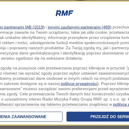
i partnerami IAB (1019)
i
innymi zaufanymi partnerami (489)
przechow
ormacje zawarte na Twoim urządzeniu, takie jak pliki cookie, przetwar
jak unikalne identyfikatory, informacje przesyłane przez urządzenia k
i reklam i treści, udostępnienie funkcji mediów społecznościowych pom
woju i poprawny naszych produktów. Za Twoją zgodą my, jak i partner
recyzyjne dane geolokalizacyjne i identyfikację poprzez skanowanie u
serwisu zgadzasz się na wskazane działania.
zgodę na powyższe cele przetwarzania poprzez kliknięcie w przycisk 
z również nie wyrażać zgody poprzez wybór ustawień zaawansowanych
AI zaprojektowała działając
dziemy przetwarzać dane osobowe w innych celach na innych podsta
wirusa. To dobra i zła wiad
a uczci Jana Pawła II
ym zakresie dostępne są w naszej
polityce prywatności
). Poprzez kliknię
. Hołd w 25 lat po
awansowane" możesz zarządzać swoimi preferencjami przed wyrażenie
ia zgody. Cele przetwarzania Twoich danych bez konieczności uzyska
ycznej wizycie
 o uzasadniony interes Radio Muzyka Fakty Grupa RMF sp. z o.o. sp. k
żliwości sprzeciwienia się takiemu przetwarzaniu znajdziesz w
polityce
nia Twoich danych bez konieczności uzyskania Twojej zgody w oparci
ch Partnerów IAB
oraz możliwość sprzeciwienia się takiemu przetwarza
IENIA ZAAWANSOWANE
PRZEJDŹ DO SERW
aawansowanych.