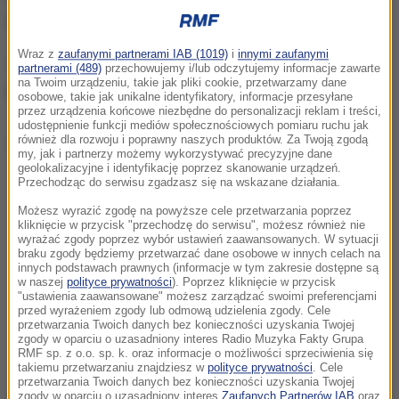
Kamysz i marszałek Sejmu Szymon Hołownia.
Wraz z
zaufanymi partnerami IAB (1019)
i
innymi zaufanymi
Zachowanie tego ostatniego wywołało w sieci
partnerami (489)
przechowujemy i/lub odczytujemy informacje zawarte
na Twoim urządzeniu, takie jak pliki cookie, przetwarzamy dane
prawdziwą burzę.
osobowe, takie jak unikalne identyfikatory, informacje przesyłane
przez urządzenia końcowe niezbędne do personalizacji reklam i treści,
udostępnienie funkcji mediów społecznościowych pomiaru ruchu jak
również dla rozwoju i poprawny naszych produktów. Za Twoją zgodą
Dalsza część artykułu pod materiałem video:
my, jak i partnerzy możemy wykorzystywać precyzyjne dane
geolokalizacyjne i identyfikację poprzez skanowanie urządzeń.
Przechodząc do serwisu zgadzasz się na wskazane działania.
Możesz wyrazić zgodę na powyższe cele przetwarzania poprzez
kliknięcie w przycisk "przechodzę do serwisu", możesz również nie
wyrażać zgody poprzez wybór ustawień zaawansowanych. W sytuacji
braku zgody będziemy przetwarzać dane osobowe w innych celach na
innych podstawach prawnych (informacje w tym zakresie dostępne są
w naszej
polityce prywatności
). Poprzez kliknięcie w przycisk
"ustawienia zaawansowane" możesz zarządzać swoimi preferencjami
przed wyrażeniem zgody lub odmową udzielenia zgody. Cele
przetwarzania Twoich danych bez konieczności uzyskania Twojej
zgody w oparciu o uzasadniony interes Radio Muzyka Fakty Grupa
RMF sp. z o.o. sp. k. oraz informacje o możliwości sprzeciwienia się
takiemu przetwarzaniu znajdziesz w
polityce prywatności
. Cele
przetwarzania Twoich danych bez konieczności uzyskania Twojej
zgody w oparciu o uzasadniony interes
Zaufanych Partnerów IAB
oraz