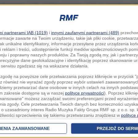
 Urbanowicz (16), 3:0 Marcin Kolusz (17), 3:1 Sanghoon S
i partnerami IAB (1019)
i
innymi zaufanymi partnerami (489)
przechow
ormacje zawarte na Twoim urządzeniu, takie jak pliki cookie, przetwar
jak unikalne identyfikatory, informacje przesyłane przez urządzenia k
i reklam i treści, udostępnienie funkcji mediów społecznościowych pom
woju i poprawny naszych produktów. Za Twoją zgodą my, jak i partner
recyzyjne dane geolokalizacyjne i identyfikację poprzez skanowanie u
serwisu zgadzasz się na wskazane działania.
zgodę na powyższe cele przetwarzania poprzez kliknięcie w przycisk 
z również nie wyrażać zgody poprzez wybór ustawień zaawansowanych
chcesz widzieć więcej artykułów od RMF24?
dodaj w 
dziemy przetwarzać dane osobowe w innych celach na innych podsta
ym zakresie dostępne są w naszej
polityce prywatności
). Poprzez kliknię
awansowane" możesz zarządzać swoimi preferencjami przed wyrażenie
ia zgody. Cele przetwarzania Twoich danych bez konieczności uzyska
 o uzasadniony interes Radio Muzyka Fakty Grupa RMF sp. z o.o. sp. k
żliwości sprzeciwienia się takiemu przetwarzaniu znajdziesz w
polityce
nia Twoich danych bez konieczności uzyskania Twojej zgody w oparci
ch Partnerów IAB
oraz możliwość sprzeciwienia się takiemu przetwarza
IENIA ZAAWANSOWANE
PRZEJDŹ DO SERW
aawansowanych.