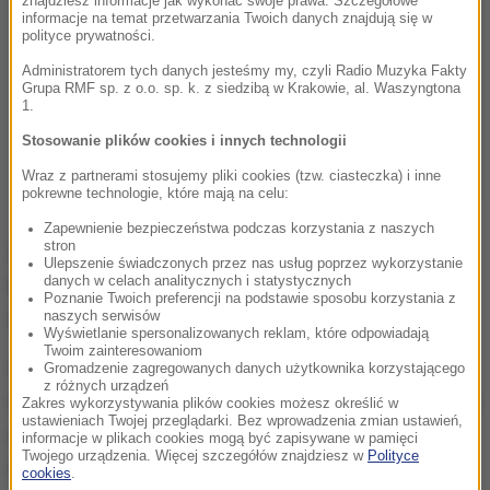
znajdziesz informacje jak wykonać swoje prawa. Szczegółowe
informacje na temat przetwarzania Twoich danych znajdują się w
polityce prywatności.
Administratorem tych danych jesteśmy my, czyli Radio Muzyka Fakty
Grupa RMF sp. z o.o. sp. k. z siedzibą w Krakowie, al. Waszyngtona
1.
Stosowanie plików cookies i innych technologii
Wraz z partnerami stosujemy pliki cookies (tzw. ciasteczka) i inne
pokrewne technologie, które mają na celu:
Zapewnienie bezpieczeństwa podczas korzystania z naszych
Zespół Macierewicza miał
stron
Ulepszenie świadczonych przez nas usług poprzez wykorzystanie
doprowadzić do zniszczenia
danych w celach analitycznych i statystycznych
Poznanie Twoich preferencji na podstawie sposobu korzystania z
maszyny
naszych serwisów
Wyświetlanie spersonalizowanych reklam, które odpowiadają
Twoim zainteresowaniom
Podkomisja smoleńska, której przewodniczył Antoni
Gromadzenie zagregowanych danych użytkownika korzystającego
z różnych urządzeń
Macierewicz, jak podkreślił wiceminister,
prowadziła
Zakres wykorzystywania plików cookies możesz określić w
ustawieniach Twojej przeglądarki. Bez wprowadzenia zmian ustawień,
działania, które doprowadziły do trwałych
informacje w plikach cookies mogą być zapisywane w pamięci
Twojego urządzenia. Więcej szczegółów znajdziesz w
Polityce
uszkodzeń maszyny.
cookies
.