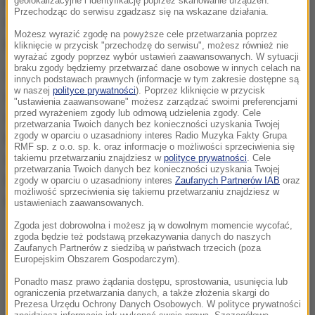
podkomisji smoleńskiej pod przewodnictwem
geolokalizacyjne i identyfikację poprzez skanowanie urządzeń.
Przechodząc do serwisu zgadzasz się na wskazane działania.
Antoniego Macierewicza. Dziś jej stan budzi
Możesz wyrazić zgodę na powyższe cele przetwarzania poprzez
poważne wątpliwości.
kliknięcie w przycisk "przechodzę do serwisu", możesz również nie
wyrażać zgody poprzez wybór ustawień zaawansowanych. W sytuacji
braku zgody będziemy przetwarzać dane osobowe w innych celach na
Odnosząc się do tego, wiceszef MON zaznaczył, że
innych podstawach prawnych (informacje w tym zakresie dostępne są
w naszej
polityce prywatności
). Poprzez kliknięcie w przycisk
stan Tupolewa o numerze 102 po odbudowaniu w
"ustawienia zaawansowane" możesz zarządzać swoimi preferencjami
przed wyrażeniem zgody lub odmową udzielenia zgody. Cele
2009 roku w Samarze był dobry, a maszyna przeszła
przetwarzania Twoich danych bez konieczności uzyskania Twojej
konieczne remonty. Jednak, jak mówił, po katastrofie
zgody w oparciu o uzasadniony interes Radio Muzyka Fakty Grupa
RMF sp. z o.o. sp. k. oraz informacje o możliwości sprzeciwienia się
smoleńskiej i przekazaniu maszyny do Mińska
takiemu przetwarzaniu znajdziesz w
polityce prywatności
. Cele
przetwarzania Twoich danych bez konieczności uzyskania Twojej
Mazowieckiego, jej losy stały się przedmiotem
zgody w oparciu o uzasadniony interes
Zaufanych Partnerów IAB
oraz
możliwość sprzeciwienia się takiemu przetwarzaniu znajdziesz w
kontrowersji.
ustawieniach zaawansowanych.
Zgoda jest dobrowolna i możesz ją w dowolnym momencie wycofać,
zgoda będzie też podstawą przekazywania danych do naszych
Dalsza część artykułu pod materiałem video:
Zaufanych Partnerów z siedzibą w państwach trzecich (poza
Europejskim Obszarem Gospodarczym).
Ponadto masz prawo żądania dostępu, sprostowania, usunięcia lub
ograniczenia przetwarzania danych, a także złożenia skargi do
Prezesa Urzędu Ochrony Danych Osobowych. W polityce prywatności