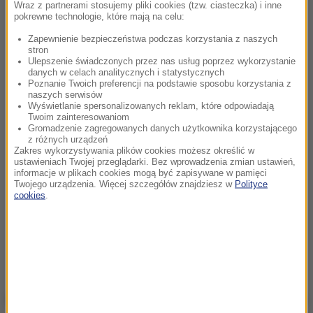
Wraz z partnerami stosujemy pliki cookies (tzw. ciasteczka) i inne
pokrewne technologie, które mają na celu:
Zapewnienie bezpieczeństwa podczas korzystania z naszych
stron
Ulepszenie świadczonych przez nas usług poprzez wykorzystanie
danych w celach analitycznych i statystycznych
Poznanie Twoich preferencji na podstawie sposobu korzystania z
naszych serwisów
Wyświetlanie spersonalizowanych reklam, które odpowiadają
Twoim zainteresowaniom
Gromadzenie zagregowanych danych użytkownika korzystającego
z różnych urządzeń
Zakres wykorzystywania plików cookies możesz określić w
ustawieniach Twojej przeglądarki. Bez wprowadzenia zmian ustawień,
informacje w plikach cookies mogą być zapisywane w pamięci
Twojego urządzenia. Więcej szczegółów znajdziesz w
Polityce
cookies
.
Dubravka wyszedł z bramki i w 21. min pod wpływem