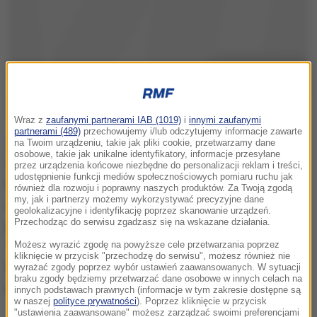
Wraz z
zaufanymi partnerami IAB (1019)
i
innymi zaufanymi
partnerami (489)
przechowujemy i/lub odczytujemy informacje zawarte
Zdjęcia, które pojawiają się w sieci, pokazują leżące
na Twoim urządzeniu, takie jak pliki cookie, przetwarzamy dane
osobowe, takie jak unikalne identyfikatory, informacje przesyłane
na ziemi sterty ludzkich włosów. Jak podaje "Daily
przez urządzenia końcowe niezbędne do personalizacji reklam i treści,
udostępnienie funkcji mediów społecznościowych pomiaru ruchu jak
Mail", zostawiają je syryjscy dżihadyści, którzy
również dla rozwoju i poprawny naszych produktów. Za Twoją zgodą
my, jak i partnerzy możemy wykorzystywać precyzyjne dane
uciekają z kraju z obawy przed nalotami
geolokalizacyjne i identyfikację poprzez skanowanie urządzeń.
Przechodząc do serwisu zgadzasz się na wskazane działania.
prowadzonymi przez Rosjan. Bojownicy Państwa
Islamskiego golą swoje długie brody, zakładają pełne
Możesz wyrazić zgodę na powyższe cele przetwarzania poprzez
kliknięcie w przycisk "przechodzę do serwisu", możesz również nie
burki i udają kobiety - wszystko po to, żeby
wyrażać zgody poprzez wybór ustawień zaawansowanych. W sytuacji
braku zgody będziemy przetwarzać dane osobowe w innych celach na
przedostać się do Turcji.
innych podstawach prawnych (informacje w tym zakresie dostępne są
w naszej
polityce prywatności
). Poprzez kliknięcie w przycisk
"ustawienia zaawansowane" możesz zarządzać swoimi preferencjami