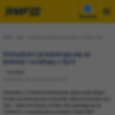
Słuchaj
RMF24
Fakty
Dżihadyści przebierają się za kobiety i uciekają z Syrii
Dżihadyści przebierają się za
kobiety i uciekają z Syrii
udostępnij
Poniedziałek, 19 października 2015 (20:50)
​Dżihadyści z Państwa Islamskiego golą swoje długie
brody i przebierają się za kobiety, żeby przedostać się z
Syrii - takie informacje od kilku dni pojawiają się na
Twitterze. O sprawie pisze brytyjski "Daily Mail".