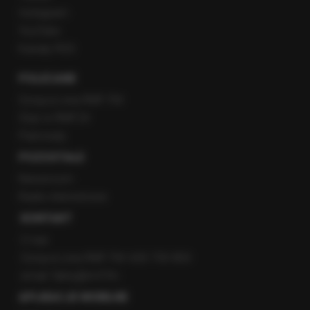
Instagram
YouTube
Kanały RSS
POLECANE
Gorąca Linia RMF FM
Staż w RMF24
Patronaty
POZOSTAŁE
Newsroom
Radio internetowe
KONTAKT
O nas
Gorąca Linia RMF FM: 600 700 800
email: fakty@rmf.fm
APLIKACJE MOBILNE