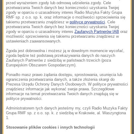
przed wyrażeniem zgody lub odmową udzielenia zgody. Cele
Zdjęcia, które pojawiły się w sieci - opublikowane
przetwarzania Twoich danych bez konieczności uzyskania Twojej
m.in. przez dziennikarza gazety "Sunday Times" -
zgody w oparciu o uzasadniony interes Radio Muzyka Fakty Grupa
RMF sp. z o.o. sp. k. oraz informacje o możliwości sprzeciwienia się
zostały udostępnione setki razy.
takiemu przetwarzaniu znajdziesz w
polityce prywatności
. Cele
przetwarzania Twoich danych bez konieczności uzyskania Twojej
zgody w oparciu o uzasadniony interes
Zaufanych Partnerów IAB
oraz
Dziś jeden z przedstawicieli sił syryjskich
możliwość sprzeciwienia się takiemu przetwarzaniu znajdziesz w
ustawieniach zaawansowanych.
poinformował, że wojska reżimowe wspierane z
Zgoda jest dobrowolna i możesz ją w dowolnym momencie wycofać,
powietrza przez Rosjan posuwały się w poniedziałek
zgoda będzie też podstawą przekazywania danych do naszych
Zaufanych Partnerów z siedzibą w państwach trzecich (poza
w kierunku obleganej przez Państwo Islamskie bazy
Europejskim Obszarem Gospodarczym).
lotniczej w północnej części kraju.
Ponadto masz prawo żądania dostępu, sprostowania, usunięcia lub
ograniczenia przetwarzania danych, a także złożenia skargi do
Celem ofensywy w prowincji Aleppo jest przerwanie
Prezesa Urzędu Ochrony Danych Osobowych. W polityce prywatności
znajdziesz informacje jak wykonać swoje prawa. Szczegółowe
trwającego od zeszłego roku oblężenia bazy
informacje na temat przetwarzania Twoich danych znajdują się w
polityce prywatności.
Kweiras. W ostatnich tygodniach dżihadyści z
Administratorem tych danych jesteśmy my, czyli Radio Muzyka Fakty
Państwa Islamskiego kilkakrotnie atakowali tę bazę,
Grupa RMF sp. z o.o. sp. k. z siedzibą w Krakowie, al. Waszyngtona
1.
ale nie zdołali jej zdobyć.
Stosowanie plików cookies i innych technologii