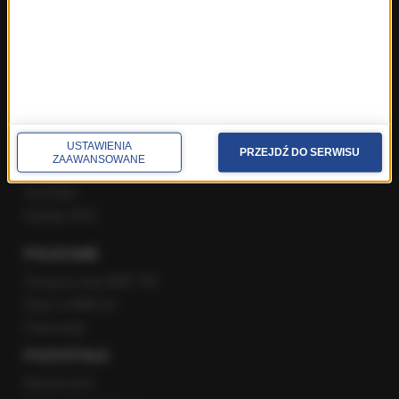
Gość Krzysztofa Ziemca w RMF FM
Rozmowy w Radiu RMF24
SPOŁECZNOŚĆ
Facebook
Twitter
USTAWIENIA
PRZEJDŹ DO SERWISU
ZAAWANSOWANE
Instagram
YouTube
Kanały RSS
POLECANE
Gorąca Linia RMF FM
Staż w RMF24
Patronaty
POZOSTAŁE
Newsroom