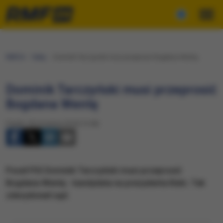
RMF24
Fakty
Dominik Tarczyński musi przeprosić Bogdana Wentę
Dominik Tarczyński musi przeprosić
Bogdana Wentę
Piątek, 28 września 2018 (14:58)
Poseł PiS Dominik Tarczyński musi przeprosić
Bogdana Wentę - kandydata na prezydenta Kielc. Tak
zdecydował sąd.