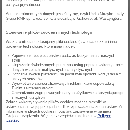
polityce prywatności.
Administratorem tych danych jesteśmy my, czyli Radio Muzyka Fakty
NAJNOWSZE
Grupa RMF sp. z o.o. sp. k. z siedzibą w Krakowie, al. Waszyngtona
1.
Stosowanie plików cookies i innych technologii
05:24
Chcą zbudować gigantyczny tunel pod
Wraz z partnerami stosujemy pliki cookies (tzw. ciasteczka) i inne
Bałtykiem. Przełomowa deklaracja Estonii
pokrewne technologie, które mają na celu:
Zapewnienie bezpieczeństwa podczas korzystania z naszych
23:41
stron
Ulepszenie świadczonych przez nas usług poprzez wykorzystanie
Hubert Hurkacz gra dalej! Potrzebny był tie-
danych w celach analitycznych i statystycznych
break
Poznanie Twoich preferencji na podstawie sposobu korzystania z
naszych serwisów
Wyświetlanie spersonalizowanych reklam, które odpowiadają
23:26
Twoim zainteresowaniom
Linette walczyła, ale Jovic okazała się za
Gromadzenie zagregowanych danych użytkownika korzystającego
z różnych urządzeń
mocna. Toronto nie dla Polki
Zakres wykorzystywania plików cookies możesz określić w
ustawieniach Twojej przeglądarki. Bez wprowadzenia zmian ustawień,
23:04
informacje w plikach cookies mogą być zapisywane w pamięci
Twojego urządzenia. Więcej szczegółów znajdziesz w
Polityce
Kierują jednym państwem, ale dzieli ich
cookies
.
przyciemniona szyba?