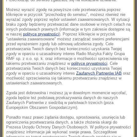
Tarczyński napisał, że Wenta przyjął niemieckie
obywatelstwo, "by służyć Niemcom za marki i euro"
Możesz wyrazić zgodę na powyższe cele przetwarzania poprzez
kliknięcie w przycisk "przechodzę do serwisu", możesz również nie
oraz że był "członkiem ZOMO", który "trenował
wyrażać zgody poprzez wybór ustawień zaawansowanych. W sytuacji
braku zgody będziemy przetwarzać dane osobowe w innych celach na
pałowanie na głowach Polaków".
innych podstawach prawnych (informacje w tym zakresie dostępne są
w naszej
polityce prywatności
). Poprzez kliknięcie w przycisk
"ustawienia zaawansowane" możesz zarządzać swoimi preferencjami
Sąd zdecydował, że poseł Tarczyński musi wpłacić
przed wyrażeniem zgody lub odmową udzielenia zgody. Cele
przetwarzania Twoich danych bez konieczności uzyskania Twojej
20 tysięcy złotych na Wielką Orkiestrę Świątecznej
zgody w oparciu o uzasadniony interes Radio Muzyka Fakty Grupa
RMF sp. z o.o. sp. k. oraz informacje o możliwości sprzeciwienia się
Pomocy, musi także zaprzestać rozprzestrzeniania
takiemu przetwarzaniu znajdziesz w
polityce prywatności
. Cele
przetwarzania Twoich danych bez konieczności uzyskania Twojej
takich informacji, musi je sprostować i musi
zgody w oparciu o uzasadniony interes
Zaufanych Partnerów IAB
oraz
możliwość sprzeciwienia się takiemu przetwarzaniu znajdziesz w
przeprosić Bogdana Wentę.
ustawieniach zaawansowanych.
Poseł Dominik Tarczyński może się odwołać od tego
Zgoda jest dobrowolna i możesz ją w dowolnym momencie wycofać,
zgoda będzie też podstawą przekazywania danych do naszych
wyroku.
Zaufanych Partnerów z siedzibą w państwach trzecich (poza
Europejskim Obszarem Gospodarczym).
Ponadto masz prawo żądania dostępu, sprostowania, usunięcia lub
(ph)
ograniczenia przetwarzania danych, a także złożenia skargi do
Prezesa Urzędu Ochrony Danych Osobowych. W polityce prywatności
znajdziesz informacje jak wykonać swoje prawa. Szczegółowe
Źródło: RMF FM
informacje na temat przetwarzania Twoich danych znajdują się w