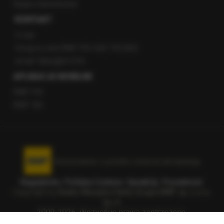
Radio internetowe
KONTAKT
O nas
Gorąca Linia RMF FM: 600 700 800
email: fakty@rmf.fm
APLIKACJE MOBILNE
RMF FM
RMF ON
Korzystanie z portalu oznacza akceptację
Regulaminu
.
Polityka Cookies
.
SpeakUp
.
Prywatność
.
Copyright by
Radio Muzyka Fakty Grupa RMF sp. z o.o.
sp. k.
2009-2026. Wszystkie prawa zastrzeżone.