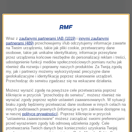
Wraz z
zaufanymi partnerami IAB (1019)
i
innymi zaufanymi
partnerami (489)
przechowujemy i/lub odczytujemy informacje zawarte
na Twoim urządzeniu, takie jak pliki cookie, przetwarzamy dane
Apteczka, którą przyniósł ze sobą do naszego studia Adam
osobowe, takie jak unikalne identyfikatory, informacje przesyłane
przez urządzenia końcowe niezbędne do personalizacji reklam i treści,
Pietrzak
udostępnienie funkcji mediów społecznościowych pomiaru ruchu jak
również dla rozwoju i poprawny naszych produktów. Za Twoją zgodą
Jak poradzić sobie z małym dzieckiem w długiej
my, jak i partnerzy możemy wykorzystywać precyzyjne dane
geolokalizacyjne i identyfikację poprzez skanowanie urządzeń.
podróży samochodem lub samolotem - pytał Marcin
Przechodząc do serwisu zgadzasz się na wskazane działania.
Zaborski naszego gościa?
W samolocie jest ta
Możesz wyrazić zgodę na powyższe cele przetwarzania poprzez
kliknięcie w przycisk "przechodzę do serwisu", możesz również nie
przewaga, że możemy robić przerwy, możemy wstać
wyrażać zgody poprzez wybór ustawień zaawansowanych. W sytuacji
braku zgody będziemy przetwarzać dane osobowe w innych celach na
zrobić spacer i poruszać się
- mówił Pietrzak.
W
innych podstawach prawnych (informacje w tym zakresie dostępne są
w naszej
polityce prywatności
). Poprzez kliknięcie w przycisk
samochodzie, jeśli chcecie się poruszać, to jest
"ustawienia zaawansowane" możesz zarządzać swoimi preferencjami
stacja benzynowa lub parking. Jeśli jedziemy z
przed wyrażeniem zgody lub odmową udzielenia zgody. Cele
przetwarzania Twoich danych bez konieczności uzyskania Twojej