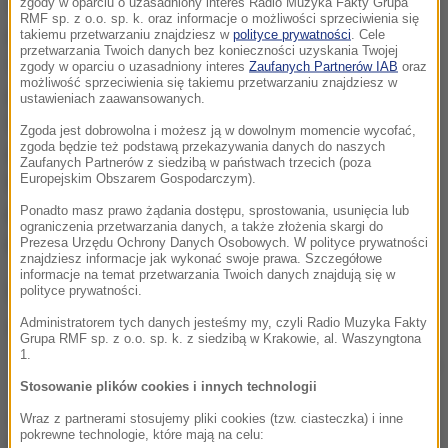
osobami starszymi lub dziećmi róbmy częste
zgody w oparciu o uzasadniony interes Radio Muzyka Fakty Grupa
RMF sp. z o.o. sp. k. oraz informacje o możliwości sprzeciwienia się
przystanki albo rezygnujemy z autostrady. Jedziemy
takiemu przetwarzaniu znajdziesz w
polityce prywatności
. Cele
przetwarzania Twoich danych bez konieczności uzyskania Twojej
trasami bocznymi, gdzie możemy robić częstsze
zgody w oparciu o uzasadniony interes
Zaufanych Partnerów IAB
oraz
możliwość sprzeciwienia się takiemu przetwarzaniu znajdziesz w
postoje -
dodawał
.
Na pytanie, czy podawać
ustawieniach zaawansowanych.
dzieciom przed podróżą leki uspokajające nasz
Zgoda jest dobrowolna i możesz ją w dowolnym momencie wycofać,
zgoda będzie też podstawą przekazywania danych do naszych
gość, ostrzegł: "leki związane z chorobą
Zaufanych Partnerów z siedzibą w państwach trzecich (poza
Europejskim Obszarem Gospodarczym).
lokomocyjną, jak mówią neurolodzy, są
prymitywnymi neuroleptykami i jako takie raczej
Ponadto masz prawo żądania dostępu, sprostowania, usunięcia lub
ograniczenia przetwarzania danych, a także złożenia skargi do
powinny być unikane".
Prezesa Urzędu Ochrony Danych Osobowych. W polityce prywatności
znajdziesz informacje jak wykonać swoje prawa. Szczegółowe
informacje na temat przetwarzania Twoich danych znajdują się w
polityce prywatności.
Administratorem tych danych jesteśmy my, czyli Radio Muzyka Fakty
Grupa RMF sp. z o.o. sp. k. z siedzibą w Krakowie, al. Waszyngtona
1.
Apteczka, którą przyniósł ze sobą do naszego studia Adam Pietrzak
Stosowanie plików cookies i innych technologii
Jak radzić sobie z problemami gastrycznymi w
Wraz z partnerami stosujemy pliki cookies (tzw. ciasteczka) i inne
pokrewne technologie, które mają na celu:
dalekich krajach? Nasz gość przypomniał zasadę,