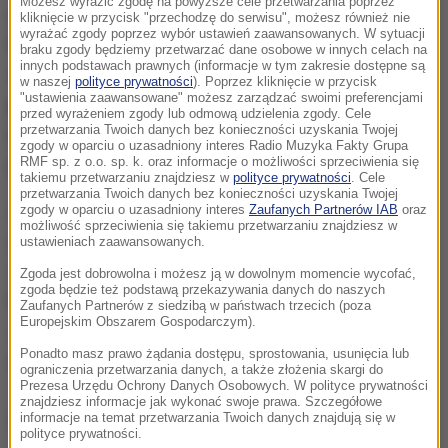
Możesz wyrazić zgodę na powyższe cele przetwarzania poprzez
uszkadza, ukrywa, przerabia, podrabia lub kradnie
kliknięcie w przycisk "przechodzę do serwisu", możesz również nie
wyrażać zgody poprzez wybór ustawień zaawansowanych. W sytuacji
kartę do głosowania - podlega karze do 3 lat
braku zgody będziemy przetwarzać dane osobowe w innych celach na
innych podstawach prawnych (informacje w tym zakresie dostępne są
więzienia".
To przepis na tyle ogólny, że
w naszej
polityce prywatności
). Poprzez kliknięcie w przycisk
"ustawienia zaawansowane" możesz zarządzać swoimi preferencjami
potencjalnie, może być interpretowany, jako
przed wyrażeniem zgody lub odmową udzielenia zgody. Cele
przetwarzania Twoich danych bez konieczności uzyskania Twojej
obowiązek zwrócenia karty do głosowania
-
zgody w oparciu o uzasadniony interes Radio Muzyka Fakty Grupa
przyznaje profesor Ryszard Piotrowski.
RMF sp. z o.o. sp. k. oraz informacje o możliwości sprzeciwienia się
takiemu przetwarzaniu znajdziesz w
polityce prywatności
. Cele
przetwarzania Twoich danych bez konieczności uzyskania Twojej
Zmusza się w tym przepisie obywateli do tego, żeby
zgody w oparciu o uzasadniony interes
Zaufanych Partnerów IAB
oraz
możliwość sprzeciwienia się takiemu przetwarzaniu znajdziesz w
uczestniczyli w przedsięwzięciu, które ma z
ustawieniach zaawansowanych.
wyborami niewiele wspólnego
- podkreśla
Zgoda jest dobrowolna i możesz ją w dowolnym momencie wycofać,
zgoda będzie też podstawą przekazywania danych do naszych
konstytucjonalista. Według Ryszarda Piotrowskiego
Zaufanych Partnerów z siedzibą w państwach trzecich (poza
Europejskim Obszarem Gospodarczym).
propozycja PiS tworzy tylko coś co ma przypominać
Ponadto masz prawo żądania dostępu, sprostowania, usunięcia lub
wybory.
ograniczenia przetwarzania danych, a także złożenia skargi do
Prezesa Urzędu Ochrony Danych Osobowych. W polityce prywatności
znajdziesz informacje jak wykonać swoje prawa. Szczegółowe
Dalsza część artykułu pod materiałem video:
informacje na temat przetwarzania Twoich danych znajdują się w
polityce prywatności.