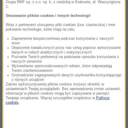
Jak podkreśla współautor pracy, prof. Fabrizio Gilardi
Grupa RMF sp. z o.o. sp. k. z siedzibą w Krakowie, al. Waszyngtona
1.
z Departamentu Nauk Politycznych UZH, badanie
Stosowanie plików cookies i innych technologii
wykazało również, że
ludzie są w stanie dobrze
Wraz z partnerami stosujemy pliki cookies (tzw. ciasteczka) i inne
odróżnić teoretyczne zagrożenia od konkretnych,
pokrewne technologie, które mają na celu:
namacalnych problemów i traktują oba typy ryzyka
Zapewnienie bezpieczeństwa podczas korzystania z naszych
poważnie.
stron
Ulepszenie świadczonych przez nas usług poprzez wykorzystanie
danych w celach analitycznych i statystycznych
Ta obserwacja ma znaczenie, ponieważ w
Poznanie Twoich preferencji na podstawie sposobu korzystania z
naszych serwisów
publicznej dyskusji często pojawiają się obawy, że
Wyświetlanie spersonalizowanych reklam, które odpowiadają
Twoim zainteresowaniom
skupianie się na sensacyjnych scenariuszach
Gromadzenie zagregowanych danych użytkownika korzystającego
z różnych urządzeń
przyszłości, odciąga uwagę opinii publicznej od
Zakres wykorzystywania plików cookies możesz określić w
ustawieniach Twojej przeglądarki. Bez wprowadzenia zmian ustawień,
pilnych, aktualnych problemów, z jakimi AI już dziś
informacje w plikach cookies mogą być zapisywane w pamięci
Twojego urządzenia. Więcej szczegółów znajdziesz w
Polityce
nas konfrontuje. Badanie dostarcza pierwszych
cookies
.
systematycznych danych pokazujących, że
świadomość rzeczywistych, obecnych zagrożeń
utrzymuje się, nawet gdy ludzie są konfrontowani z