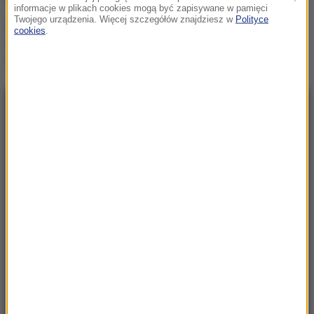
informacje w plikach cookies mogą być zapisywane w pamięci
Twojego urządzenia. Więcej szczegółów znajdziesz w
Polityce
Ten organizm nie umiera
cookies
.
ze starości. Z łatwością
oszukuje śmierć
NAJNOWSZE
23:57
Były żołnierz USA przechodzi piekło w Rosji.
Waszyngton naciska na Moskwę
23:18
„To był dobry dzień”. Iga Świątek awansowała
do kolejnej rundy w Toronto
23:08
„Są już pewne postępy”. Donald Trump mówił
o wojnie w Ukrainie