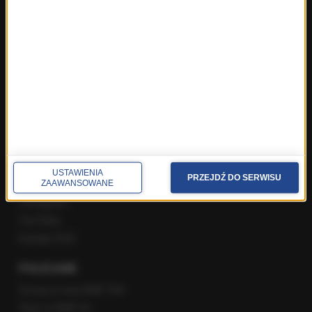
Najnowsze rozmowy w RMF FM
Rozmowa o 7:00 w RMF FM i Radiu RMF24
Poranna rozmowa w RMF FM
Popołudniowa rozmowa w RMF FM
Gość Krzysztofa Ziemca w RMF FM
Rozmowy w Radiu RMF24
SPOŁECZNOŚĆ
Facebook
USTAWIENIA
PRZEJDŹ DO SERWISU
Twitter
ZAAWANSOWANE
Instagram
YouTube
Kanały RSS
POLECANE
Gorąca Linia RMF FM
Staż w RMF24