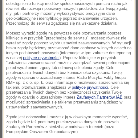
udostępnienie funkcji mediów społecznościowych pomiaru ruchu jak
również dla rozwoju i poprawny naszych produktów. Za Twoją zgodą
my, jak i partnerzy możemy wykorzystywać precyzyjne dane
geolokalizacyjne i identyfikację poprzez skanowanie urządzeń.
Przechodząc do serwisu zgadzasz się na wskazane działania.
Możesz wyrazić zgodę na powyższe cele przetwarzania poprzez
kliknięcie w przycisk "przechodzę do serwisu", możesz również nie
wyrażać zgody poprzez wybór ustawień zaawansowanych. W sytuacji
braku zgody będziemy przetwarzać dane osobowe w innych celach na
innych podstawach prawnych (informacje w tym zakresie dostępne są
w naszej
polityce prywatności
). Poprzez kliknięcie w przycisk
"ustawienia zaawansowane" możesz zarządzać swoimi preferencjami
Pieluchę trzeba rozpruć, wyciągnąć z niej drobinki
przed wyrażeniem zgody lub odmową udzielenia zgody. Cele
przetwarzania Twoich danych bez konieczności uzyskania Twojej
wyczuwalne palcami. To jest polimer, który może
zgody w oparciu o uzasadniony interes Radio Muzyka Fakty Grupa
wchłonąć bardzo dużo cieczy. Kiedy dodamy do tego
RMF sp. z o.o. sp. k. oraz informacje o możliwości sprzeciwienia się
takiemu przetwarzaniu znajdziesz w
polityce prywatności
. Cele
polimeru wodę, otrzymujemy sztuczny śnieg, który
przetwarzania Twoich danych bez konieczności uzyskania Twojej
zgody w oparciu o uzasadniony interes
Zaufanych Partnerów IAB
oraz
może przetrwać nawet dwa lata
- wyjaśnia doktor
możliwość sprzeciwienia się takiemu przetwarzaniu znajdziesz w
ustawieniach zaawansowanych.
Dariusz Kajewski z Instytutu Fizyki Uniwersytetu
Zgoda jest dobrowolna i możesz ją w dowolnym momencie wycofać,
Śląskiego.
zgoda będzie też podstawą przekazywania danych do naszych
Zaufanych Partnerów z siedzibą w państwach trzecich (poza
Europejskim Obszarem Gospodarczym).
Z takiego śniegu można nawet ulepić bałwana i ...