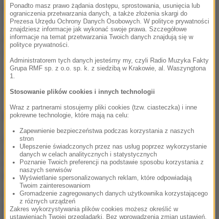
Ponadto masz prawo żądania dostępu, sprostowania, usunięcia lub
trzymać go w domu.
Jeśli miałby być to taki duży
ograniczenia przetwarzania danych, a także złożenia skargi do
Prezesa Urzędu Ochrony Danych Osobowych. W polityce prywatności
bałwan z prawdziwego zdarzenia,
znajdziesz informacje jak wykonać swoje prawa. Szczegółowe
potrzebowalibyśmy nawet 20 paczek po 50 pieluch
-
informacje na temat przetwarzania Twoich danych znajdują się w
polityce prywatności.
wyjaśnia naukowiec.
Administratorem tych danych jesteśmy my, czyli Radio Muzyka Fakty
Grupa RMF sp. z o.o. sp. k. z siedzibą w Krakowie, al. Waszyngtona
Źródło: RMF FM
1.
śnieg
Tagi:
Stosowanie plików cookies i innych technologii
Wraz z partnerami stosujemy pliki cookies (tzw. ciasteczka) i inne
NAJWAŻNIEJSZE FAKTY
pokrewne technologie, które mają na celu:
Zapewnienie bezpieczeństwa podczas korzystania z naszych
stron
Kiedy jeść jajka, by
Ulepszenie świadczonych przez nas usług poprzez wykorzystanie
schudnąć? Zaskakujące
danych w celach analitycznych i statystycznych
efekty wyboru
Poznanie Twoich preferencji na podstawie sposobu korzystania z
naszych serwisów
odpowiedniej pory
Wyświetlanie spersonalizowanych reklam, które odpowiadają
Twoim zainteresowaniom
Gromadzenie zagregowanych danych użytkownika korzystającego
Ten obraz pobił
z różnych urządzeń
historyczny rekord.
Zakres wykorzystywania plików cookies możesz określić w
Zdetronizował Picassa
ustawieniach Twojej przeglądarki. Bez wprowadzenia zmian ustawień,