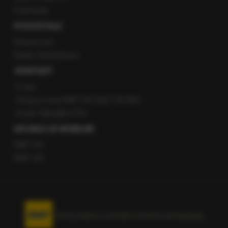
Patronaty
POZOSTAŁE
Newsroom
Radio internetowe
KONTAKT
O nas
Gorąca Linia RMF FM: 600 700 800
email: fakty@rmf.fm
APLIKACJE MOBILNE
RMF FM
RMF ON
Korzystanie z portalu oznacza akceptację