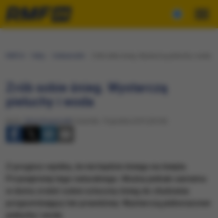
RMF24
Fakty
Ciekawostki
Zrób sobie śnieg. Wystarczą pieluchy i woda
Zrób sobie śnieg. Wystarczą
pieluchy i woda
Autor:
Anna Kropaczek
Czwartek, 19 grudnia 2013 (20:54)
Z prognoz wynika, że nie będzie śniegu na święta.
Przynajmniej tego naturalnego. Można jednak samemu
w domu zrobić sobie sztuczny śnieg do złudzenia
przypominający ten prawdziwy. Wystarczą jednorazowe
pieluchy i woda.