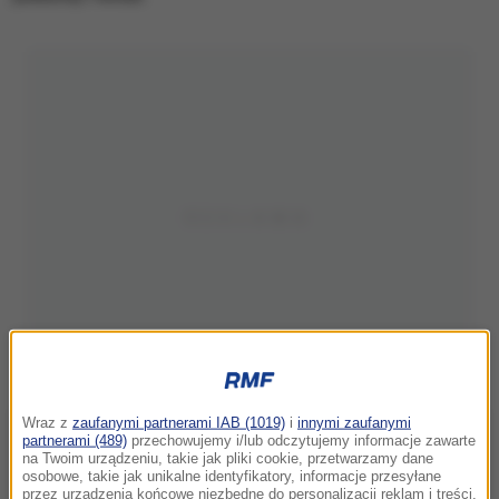
Wraz z
zaufanymi partnerami IAB (1019)
i
innymi zaufanymi
partnerami (489)
przechowujemy i/lub odczytujemy informacje zawarte
na Twoim urządzeniu, takie jak pliki cookie, przetwarzamy dane
osobowe, takie jak unikalne identyfikatory, informacje przesyłane
przez urządzenia końcowe niezbędne do personalizacji reklam i treści,