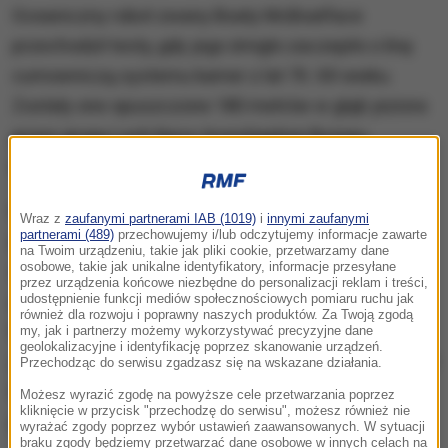
Oceaniczny robot zwany Boaty McBoatface
przechodził testy, gdy jego śmigło zaczepiło o linę
cumowniczą systemu kamer z lat 70. XX wieku.
Zostały one opuszczone 180 metrów w głąb jeziora
przez grupę Loch Ness Investigation Bureau,
założoną w celu tropienia legendarnej Nessie
.
Na filmie wydobytym z aparatu
nie znaleziono
Wraz z
zaufanymi partnerami IAB (1019)
i
innymi zaufanymi
partnerami (489)
przechowujemy i/lub odczytujemy informacje zawarte
żadnych zdjęć prehistorycznego stwora
, ale udało
na Twoim urządzeniu, takie jak pliki cookie, przetwarzamy dane
osobowe, takie jak unikalne identyfikatory, informacje przesyłane
się wywołać kilka fotografii przedstawiających
przez urządzenia końcowe niezbędne do personalizacji reklam i treści,
głębiny jeziora. Aparat znajdował się w
udostępnienie funkcji mediów społecznościowych pomiaru ruchu jak
również dla rozwoju i poprawny naszych produktów. Za Twoją zgodą
hermetycznie zamkniętym szklanym pojemniku. Był
my, jak i partnerzy możemy wykorzystywać precyzyjne dane
geolokalizacyjne i identyfikację poprzez skanowanie urządzeń.
jednym z sześciu przyrządów umieszczonych przed
Przechodząc do serwisu zgadzasz się na wskazane działania.
laty w wodach Loch Ness. Trzy z nich zaginęły
Możesz wyrazić zgodę na powyższe cele przetwarzania poprzez
kliknięcie w przycisk "przechodzę do serwisu", możesz również nie
podczas sztormu.
wyrażać zgody poprzez wybór ustawień zaawansowanych. W sytuacji
braku zgody będziemy przetwarzać dane osobowe w innych celach na