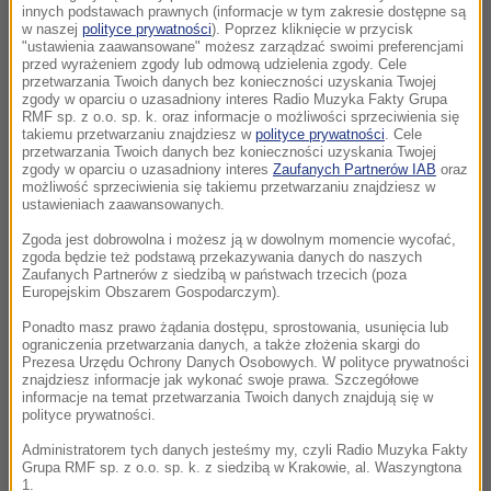
innych podstawach prawnych (informacje w tym zakresie dostępne są
w naszej
polityce prywatności
). Poprzez kliknięcie w przycisk
"ustawienia zaawansowane" możesz zarządzać swoimi preferencjami
przed wyrażeniem zgody lub odmową udzielenia zgody. Cele
przetwarzania Twoich danych bez konieczności uzyskania Twojej
zgody w oparciu o uzasadniony interes Radio Muzyka Fakty Grupa
RMF sp. z o.o. sp. k. oraz informacje o możliwości sprzeciwienia się
takiemu przetwarzaniu znajdziesz w
polityce prywatności
. Cele
przetwarzania Twoich danych bez konieczności uzyskania Twojej
zgody w oparciu o uzasadniony interes
Zaufanych Partnerów IAB
oraz
możliwość sprzeciwienia się takiemu przetwarzaniu znajdziesz w
ustawieniach zaawansowanych.
Zgoda jest dobrowolna i możesz ją w dowolnym momencie wycofać,
zgoda będzie też podstawą przekazywania danych do naszych
Zaufanych Partnerów z siedzibą w państwach trzecich (poza
Europejskim Obszarem Gospodarczym).
Ponadto masz prawo żądania dostępu, sprostowania, usunięcia lub
ograniczenia przetwarzania danych, a także złożenia skargi do
Prezesa Urzędu Ochrony Danych Osobowych. W polityce prywatności
znajdziesz informacje jak wykonać swoje prawa. Szczegółowe
informacje na temat przetwarzania Twoich danych znajdują się w
polityce prywatności.
Administratorem tych danych jesteśmy my, czyli Radio Muzyka Fakty
Grupa RMF sp. z o.o. sp. k. z siedzibą w Krakowie, al. Waszyngtona
1.