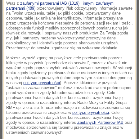
Wraz z
zaufanymi partnerami IAB (1019)
i
innymi zaufanymi
wartościowe dania zamiast tanich "wypełniaczy"
partnerami (489)
przechowujemy i/lub odczytujemy informacje zawarte
i ogranicz alkohol, który dodaje pustych kalorii.
na Twoim urządzeniu, takie jak pliki cookie, przetwarzamy dane
osobowe, takie jak unikalne identyfikatory, informacje przesyłane
przez urządzenia końcowe niezbędne do personalizacji reklam i treści,
Nie zapominaj o ruchu - aktywność fizyczna
udostępnienie funkcji mediów społecznościowych pomiaru ruchu jak
również dla rozwoju i poprawny naszych produktów. Za Twoją zgodą
podczas wakacji pomaga zachować energię i
my, jak i partnerzy możemy wykorzystywać precyzyjne dane
geolokalizacyjne i identyfikację poprzez skanowanie urządzeń.
równowagę między jedzeniem a zdrowiem.
Przechodząc do serwisu zgadzasz się na wskazane działania.
Możesz wyrazić zgodę na powyższe cele przetwarzania poprzez
kliknięcie w przycisk "przechodzę do serwisu", możesz również nie
Wybierając ofertę all inclusive, wiele osób czuje ulgę
wyrażać zgody poprzez wybór ustawień zaawansowanych. W sytuacji
- budżet jest ustalony przed wyjazdem, nie trzeba
braku zgody będziemy przetwarzać dane osobowe w innych celach na
innych podstawach prawnych (informacje w tym zakresie dostępne są
martwić się o gotówkę czy karty, a bogate bufety
w naszej
polityce prywatności
). Poprzez kliknięcie w przycisk
"ustawienia zaawansowane" możesz zarządzać swoimi preferencjami
kuszą różnorodnością przez cały dzień. Jednak
przed wyrażeniem zgody lub odmową udzielenia zgody. Cele
przetwarzania Twoich danych bez konieczności uzyskania Twojej
właśnie ta dostępność i pozorny brak ograniczeń
zgody w oparciu o uzasadniony interes Radio Muzyka Fakty Grupa
RMF sp. z o.o. sp. k. oraz informacje o możliwości sprzeciwienia się
sprawiają, że łatwo wpaść w pułapki, które mogą
takiemu przetwarzaniu znajdziesz w
polityce prywatności
. Cele
przetwarzania Twoich danych bez konieczności uzyskania Twojej
popsuć urlopowe wspomnienia. Oto 9 najczęstszych
zgody w oparciu o uzasadniony interes
Zaufanych Partnerów IAB
oraz
możliwość sprzeciwienia się takiemu przetwarzaniu znajdziesz w
błędów, których warto unikać, by cieszyć się
ustawieniach zaawansowanych.
wakacjami bez wyrzutów sumienia.