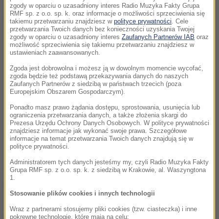
zgody w oparciu o uzasadniony interes Radio Muzyka Fakty Grupa
RMF sp. z o.o. sp. k. oraz informacje o możliwości sprzeciwienia się
Dalsza część artykułu pod materiałem video:
takiemu przetwarzaniu znajdziesz w
polityce prywatności
. Cele
przetwarzania Twoich danych bez konieczności uzyskania Twojej
zgody w oparciu o uzasadniony interes
Zaufanych Partnerów IAB
oraz
możliwość sprzeciwienia się takiemu przetwarzaniu znajdziesz w
ustawieniach zaawansowanych.
Zgoda jest dobrowolna i możesz ją w dowolnym momencie wycofać,
zgoda będzie też podstawą przekazywania danych do naszych
Zaufanych Partnerów z siedzibą w państwach trzecich (poza
Europejskim Obszarem Gospodarczym).
Ponadto masz prawo żądania dostępu, sprostowania, usunięcia lub
ograniczenia przetwarzania danych, a także złożenia skargi do
Prezesa Urzędu Ochrony Danych Osobowych. W polityce prywatności
znajdziesz informacje jak wykonać swoje prawa. Szczegółowe
informacje na temat przetwarzania Twoich danych znajdują się w
polityce prywatności.
Administratorem tych danych jesteśmy my, czyli Radio Muzyka Fakty
nagłe blednięcie,
Grupa RMF sp. z o.o. sp. k. z siedzibą w Krakowie, al. Waszyngtona
1.
zsinienie, zaczerwienienie skóry palców rąk, stóp -
Stosowanie plików cookies i innych technologii
to reakcja na zimno,
Wraz z partnerami stosujemy pliki cookies (tzw. ciasteczka) i inne
twardnienie stawów w palcach, które utrzymuje
pokrewne technologie, które mają na celu: