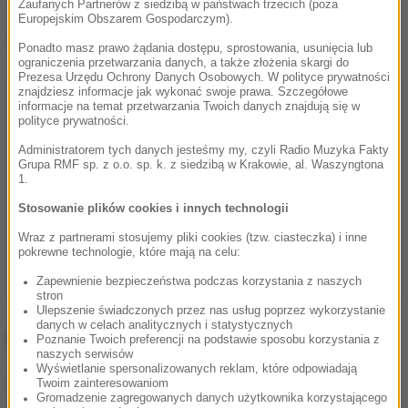
Zaufanych Partnerów z siedzibą w państwach trzecich (poza
Europejskim Obszarem Gospodarczym).
Dalsza część artykułu pod materiałem video:
Ponadto masz prawo żądania dostępu, sprostowania, usunięcia lub
ograniczenia przetwarzania danych, a także złożenia skargi do
Prezesa Urzędu Ochrony Danych Osobowych. W polityce prywatności
znajdziesz informacje jak wykonać swoje prawa. Szczegółowe
informacje na temat przetwarzania Twoich danych znajdują się w
polityce prywatności.
Administratorem tych danych jesteśmy my, czyli Radio Muzyka Fakty
Grupa RMF sp. z o.o. sp. k. z siedzibą w Krakowie, al. Waszyngtona
1.
Stosowanie plików cookies i innych technologii
Wraz z partnerami stosujemy pliki cookies (tzw. ciasteczka) i inne
pokrewne technologie, które mają na celu:
Zapewnienie bezpieczeństwa podczas korzystania z naszych
stron
Ulepszenie świadczonych przez nas usług poprzez wykorzystanie
danych w celach analitycznych i statystycznych
Najczęstsze przyczyny nerwobólu
Poznanie Twoich preferencji na podstawie sposobu korzystania z
naszych serwisów
Wyświetlanie spersonalizowanych reklam, które odpowiadają
Do rozwoju nerwobólu może prowadzić wiele
Twoim zainteresowaniom
Gromadzenie zagregowanych danych użytkownika korzystającego