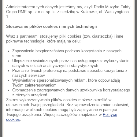
Administratorem tych danych jesteśmy my, czyli Radio Muzyka Fakty
Grupa RMF sp. z o.o. sp. k. z siedzibą w Krakowie, al. Waszyngtona
1.
Stosowanie plików cookies i innych technologii
Jakie są objawy błonicy?
Wraz z partnerami stosujemy pliki cookies (tzw. ciasteczka) i inne
pokrewne technologie, które mają na celu:
Objawy pojawiają się początkowo w miejscu
Zapewnienie bezpieczeństwa podczas korzystania z naszych
kolonizacji bakterii, czyli
w gardle, na migdałkach
stron
Ulepszenie świadczonych przez nas usług poprzez wykorzystanie
podniebiennych, w krtani
, rzadziej w nosie, na
danych w celach analitycznych i statystycznych
Poznanie Twoich preferencji na podstawie sposobu korzystania z
spojówkach i błonach śluzowych narządów
naszych serwisów
Wyświetlanie spersonalizowanych reklam, które odpowiadają
płciowych. Razem z powiększającymi się szyjnymi
Twoim zainteresowaniom
Gromadzenie zagregowanych danych użytkownika korzystającego
węzłami chłonnymi i obrzękiem szyi mogą
z różnych urządzeń
Zakres wykorzystywania plików cookies możesz określić w
prowadzić do zwężenia światła gardła i krtani oraz
ustawieniach Twojej przeglądarki. Bez wprowadzenia zmian ustawień,
zgonu w wyniku niewydolności oddechowej lub
informacje w plikach cookies mogą być zapisywane w pamięci
Twojego urządzenia. Więcej szczegółów znajdziesz w
Polityce
zatrzymania krążenia.
cookies
.
Leczenie błonicy