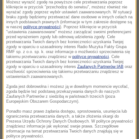
Możesz wyrazić zgodę na powyższe cele przetwarzania poprzez
wielu narządów, tj. do zapalenia mięśnia sercowego i
kliknięcie w przycisk "przechodzę do serwisu", możesz również nie
martwicy cewek nerkowych. Mogą również wystąpić
wyrażać zgody poprzez wybór ustawień zaawansowanych. W sytuacji
braku zgody będziemy przetwarzać dane osobowe w innych celach na
powikłania neurologiczne, jak porażenie podniebienia
innych podstawach prawnych (informacje w tym zakresie dostępne są
w naszej
polityce prywatności
). Poprzez kliknięcie w przycisk
i tylnej ściany gardła, porażenie mięśni
"ustawienia zaawansowane" możesz zarządzać swoimi preferencjami
przed wyrażeniem zgody lub odmową udzielenia zgody. Cele
odpowiedzialnych za ruchy gałek ocznych,
przetwarzania Twoich danych bez konieczności uzyskania Twojej
zgody w oparciu o uzasadniony interes Radio Muzyka Fakty Grupa
porażenia kończyn i mięśni twarzy.
RMF sp. z o.o. sp. k. oraz informacje o możliwości sprzeciwienia się
takiemu przetwarzaniu znajdziesz w
polityce prywatności
. Cele
przetwarzania Twoich danych bez konieczności uzyskania Twojej
zgody w oparciu o uzasadniony interes
Zaufanych Partnerów IAB
oraz
Dalsza część artykułu pod materiałem video:
możliwość sprzeciwienia się takiemu przetwarzaniu znajdziesz w
ustawieniach zaawansowanych.
Zgoda jest dobrowolna i możesz ją w dowolnym momencie wycofać,
zgoda będzie też podstawą przekazywania danych do naszych
Zaufanych Partnerów z siedzibą w państwach trzecich (poza
Europejskim Obszarem Gospodarczym).
Ponadto masz prawo żądania dostępu, sprostowania, usunięcia lub
ograniczenia przetwarzania danych, a także złożenia skargi do
Prezesa Urzędu Ochrony Danych Osobowych. W polityce prywatności
znajdziesz informacje jak wykonać swoje prawa. Szczegółowe
informacje na temat przetwarzania Twoich danych znajdują się w
polityce prywatności.