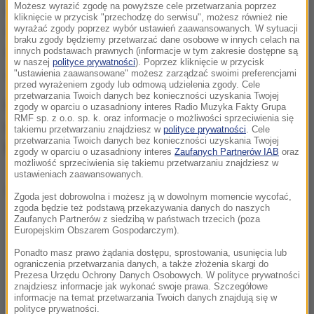
Możesz wyrazić zgodę na powyższe cele przetwarzania poprzez
własnym wysiłkiem - bo gdy tętno robi się za
kliknięcie w przycisk "przechodzę do serwisu", możesz również nie
wyrażać zgody poprzez wybór ustawień zaawansowanych. W sytuacji
wysokie, to na początku może być uciążliwe.
braku zgody będziemy przetwarzać dane osobowe w innych celach na
Marszobieg jest po to, żeby tętno sobie uregulować i
innych podstawach prawnych (informacje w tym zakresie dostępne są
w naszej
polityce prywatności
). Poprzez kliknięcie w przycisk
zacząć powoli
- wyjaśnia ekspert.
"ustawienia zaawansowane" możesz zarządzać swoimi preferencjami
przed wyrażeniem zgody lub odmową udzielenia zgody. Cele
przetwarzania Twoich danych bez konieczności uzyskania Twojej
Najlepiej zacząć
od minuty coraz szybszego
zgody w oparciu o uzasadniony interes Radio Muzyka Fakty Grupa
RMF sp. z o.o. sp. k. oraz informacje o możliwości sprzeciwienia się
marszu
i przeplatać go z takim samym lub
o połowę
takiemu przetwarzaniu znajdziesz w
polityce prywatności
. Cele
przetwarzania Twoich danych bez konieczności uzyskania Twojej
krótszym czasem biegu
.
zgody w oparciu o uzasadniony interes
Zaufanych Partnerów IAB
oraz
możliwość sprzeciwienia się takiemu przetwarzaniu znajdziesz w
ustawieniach zaawansowanych.
Dalsza część artykułu pod materiałem video:
Zgoda jest dobrowolna i możesz ją w dowolnym momencie wycofać,
zgoda będzie też podstawą przekazywania danych do naszych
Zaufanych Partnerów z siedzibą w państwach trzecich (poza
Europejskim Obszarem Gospodarczym).
Ponadto masz prawo żądania dostępu, sprostowania, usunięcia lub
ograniczenia przetwarzania danych, a także złożenia skargi do
Prezesa Urzędu Ochrony Danych Osobowych. W polityce prywatności
znajdziesz informacje jak wykonać swoje prawa. Szczegółowe
informacje na temat przetwarzania Twoich danych znajdują się w
polityce prywatności.