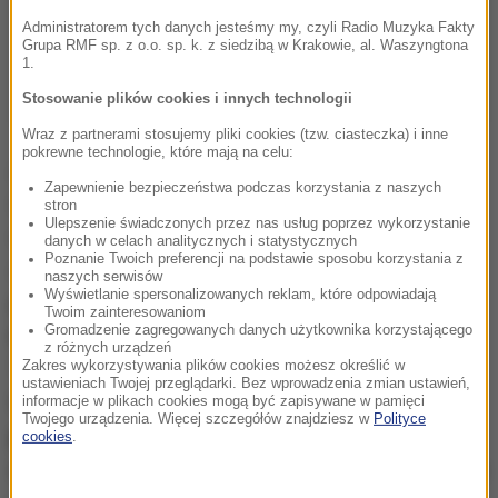
Administratorem tych danych jesteśmy my, czyli Radio Muzyka Fakty
Grupa RMF sp. z o.o. sp. k. z siedzibą w Krakowie, al. Waszyngtona
1.
Stosowanie plików cookies i innych technologii
Wraz z partnerami stosujemy pliki cookies (tzw. ciasteczka) i inne
pokrewne technologie, które mają na celu:
Zaczynamy bez rozgrzewki, dopiero po stu, dwustu,
Zapewnienie bezpieczeństwa podczas korzystania z naszych
trzystu metrach marszu zatrzymujemy się, żeby
stron
Ulepszenie świadczonych przez nas usług poprzez wykorzystanie
wykonać ćwiczenia, które zwiększają mobilność w
danych w celach analitycznych i statystycznych
Poznanie Twoich preferencji na podstawie sposobu korzystania z
stawach: biodrowych, kolanowych i w ramionach
-
naszych serwisów
Wyświetlanie spersonalizowanych reklam, które odpowiadają
podpowiada trener. Tymi ćwiczeniami mogą być:
Twoim zainteresowaniom
Gromadzenie zagregowanych danych użytkownika korzystającego
krążenia bioder, wymachy nóg w: przód i tył oraz bok.
z różnych urządzeń
Zakres wykorzystywania plików cookies możesz określić w
Tak samo ćwiczymy
ramiona
. Marszobieg to forma
ustawieniach Twojej przeglądarki. Bez wprowadzenia zmian ustawień,
treningu dla osób po przerwie lub
dla
informacje w plikach cookies mogą być zapisywane w pamięci
Twojego urządzenia. Więcej szczegółów znajdziesz w
Polityce
początkujących biegaczy
. To jest zdecydowanie
cookies
.
mniejsza aktywność, niż przy ciągłym biegu.
Mięśnie