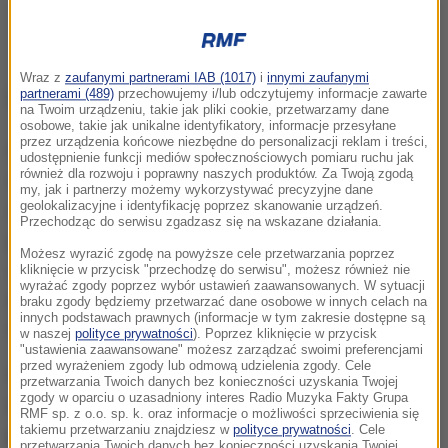
Wraz z
zaufanymi partnerami IAB (1017)
i
innymi zaufanymi
partnerami (489)
przechowujemy i/lub odczytujemy informacje zawarte
na Twoim urządzeniu, takie jak pliki cookie, przetwarzamy dane
osobowe, takie jak unikalne identyfikatory, informacje przesyłane
przez urządzenia końcowe niezbędne do personalizacji reklam i treści,
Badanie trwa kilka, kilkanaście minut i mamy
udostępnienie funkcji mediów społecznościowych pomiaru ruchu jak
również dla rozwoju i poprawny naszych produktów. Za Twoją zgodą
wstępną informację, czy jesteśmy bezpieczni, czy
my, jak i partnerzy możemy wykorzystywać precyzyjne dane
należy pogłębić diagnostykę. Po prostu
geolokalizacyjne i identyfikację poprzez skanowanie urządzeń.
Przechodząc do serwisu zgadzasz się na wskazane działania.
przychodzimy na badanie, panie mogą mieć makijaż
Możesz wyrazić zgodę na powyższe cele przetwarzania poprzez
związany z Dniem Kobiet, nie należy się stresować,
kliknięcie w przycisk "przechodzę do serwisu", możesz również nie
wyrażać zgody poprzez wybór ustawień zaawansowanych. W sytuacji
badanie jest bezbolesne
- zapewnia profesor Jacek
braku zgody będziemy przetwarzać dane osobowe w innych celach na
innych podstawach prawnych (informacje w tym zakresie dostępne są
Szaflik z Polskiego Towarzystwa Okulistycznego.
w naszej
polityce prywatności
). Poprzez kliknięcie w przycisk
"ustawienia zaawansowane" możesz zarządzać swoimi preferencjami
przed wyrażeniem zgody lub odmową udzielenia zgody. Cele
W tym roku 60 gabinetów okulistycznych z 29
przetwarzania Twoich danych bez konieczności uzyskania Twojej
zgody w oparciu o uzasadniony interes Radio Muzyka Fakty Grupa
miejscowości bierze udział w akcji i otwiera swoje
RMF sp. z o.o. sp. k. oraz informacje o możliwości sprzeciwienia się
takiemu przetwarzaniu znajdziesz w
polityce prywatności
. Cele
podwoje dla osób, które do tej pory nie miały
przetwarzania Twoich danych bez konieczności uzyskania Twojej