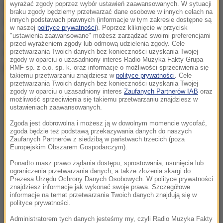
wyrażać zgody poprzez wybór ustawień zaawansowanych. W sytuacji
Okazuje się, że
niezależnie od tego, czy rozłożymy
braku zgody będziemy przetwarzać dane osobowe w innych celach na
innych podstawach prawnych (informacje w tym zakresie dostępne są
te 150 minut równomiernie na cały tydzień, czy
w naszej
polityce prywatności
). Poprzez kliknięcie w przycisk
skoncentrujemy je w ciągu jednego lub dwóch dni,
"ustawienia zaawansowane" możesz zarządzać swoimi preferencjami
przed wyrażeniem zgody lub odmową udzielenia zgody. Cele
efekty dla naszego zdrowia mogą być
przetwarzania Twoich danych bez konieczności uzyskania Twojej
zgody w oparciu o uzasadniony interes Radio Muzyka Fakty Grupa
porównywalne.
RMF sp. z o.o. sp. k. oraz informacje o możliwości sprzeciwienia się
takiemu przetwarzaniu znajdziesz w
polityce prywatności
. Cele
przetwarzania Twoich danych bez konieczności uzyskania Twojej
zgody w oparciu o uzasadniony interes
Zaufanych Partnerów IAB
oraz
Dalsza część artykułu pod materiałem video:
możliwość sprzeciwienia się takiemu przetwarzaniu znajdziesz w
ustawieniach zaawansowanych.
Zgoda jest dobrowolna i możesz ją w dowolnym momencie wycofać,
zgoda będzie też podstawą przekazywania danych do naszych
Zaufanych Partnerów z siedzibą w państwach trzecich (poza
Europejskim Obszarem Gospodarczym).
Ponadto masz prawo żądania dostępu, sprostowania, usunięcia lub
ograniczenia przetwarzania danych, a także złożenia skargi do
Prezesa Urzędu Ochrony Danych Osobowych. W polityce prywatności
znajdziesz informacje jak wykonać swoje prawa. Szczegółowe
informacje na temat przetwarzania Twoich danych znajdują się w
polityce prywatności.
Administratorem tych danych jesteśmy my, czyli Radio Muzyka Fakty