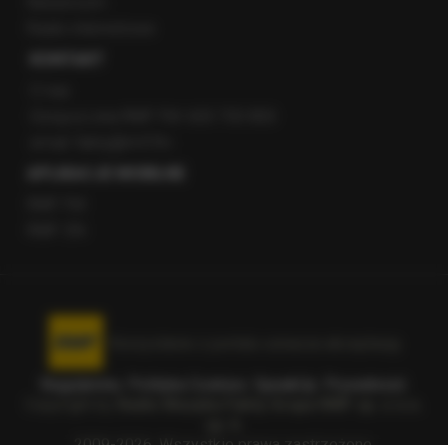
Newsroom
Radio internetowe
KONTAKT
O nas
Gorąca Linia RMF FM: 600 700 800
email: fakty@rmf.fm
APLIKACJE MOBILNE
RMF FM
RMF ON
Korzystanie z portalu oznacza akceptację
Regulaminu
.
Polityka Cookies
.
SpeakUp
.
Prywatność
.
Copyright by
Radio Muzyka Fakty Grupa RMF sp. z o.o.
sp. k.
2009-2026. Wszystkie prawa zastrzeżone.