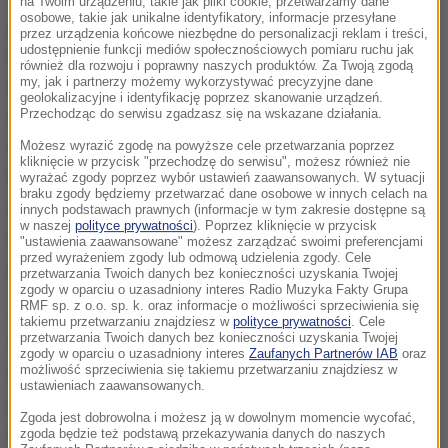
na Twoim urządzeniu, takie jak pliki cookie, przetwarzamy dane
osobowe, takie jak unikalne identyfikatory, informacje przesyłane
przed następstwami używania tytoniu i wyrobów
przez urządzenia końcowe niezbędne do personalizacji reklam i treści,
udostępnienie funkcji mediów społecznościowych pomiaru ruchu jak
tytoniowych resort zdrowia ujednolicił wymiary
również dla rozwoju i poprawny naszych produktów. Za Twoją zgodą
my, jak i partnerzy możemy wykorzystywać precyzyjne dane
paczek papierosów - podaje gazeta. Od 2020 r.
geolokalizacyjne i identyfikację poprzez skanowanie urządzeń.
Przechodząc do serwisu zgadzasz się na wskazane działania.
wszystkie formaty papierosów mają być dostępne
wyłącznie w standardowych opakowaniach.
Możesz wyrazić zgodę na powyższe cele przetwarzania poprzez
kliknięcie w przycisk "przechodzę do serwisu", możesz również nie
Ministerstwo powołuje się w tej sprawie na prawo
wyrażać zgody poprzez wybór ustawień zaawansowanych. W sytuacji
braku zgody będziemy przetwarzać dane osobowe w innych celach na
unijne tłumacząc, że na paczkach typu slim nie
innych podstawach prawnych (informacje w tym zakresie dostępne są
w naszej
polityce prywatności
). Poprzez kliknięcie w przycisk
mieszczą się ostrzeżenia przed szkodliwością
"ustawienia zaawansowane" możesz zarządzać swoimi preferencjami
przed wyrażeniem zgody lub odmową udzielenia zgody. Cele
palenia - czytamy w artykule.
przetwarzania Twoich danych bez konieczności uzyskania Twojej
zgody w oparciu o uzasadniony interes Radio Muzyka Fakty Grupa
RMF sp. z o.o. sp. k. oraz informacje o możliwości sprzeciwienia się
Zdaniem dr Dawida Piekarza, eksperta Instytutu
takiemu przetwarzaniu znajdziesz w
polityce prywatności
. Cele
przetwarzania Twoich danych bez konieczności uzyskania Twojej
Staszica, dyrektywa UE nie zakazuje produkcji i
zgody w oparciu o uzasadniony interes
Zaufanych Partnerów IAB
oraz
możliwość sprzeciwienia się takiemu przetwarzaniu znajdziesz w
dystrybucji papierosów typu slim, nie mówi też, w
ustawieniach zaawansowanych.
jakim opakowaniu mają być sprzedawane. Według
Zgoda jest dobrowolna i możesz ją w dowolnym momencie wycofać,
Instytutu dyrektywa UE staje się pretekstem do
zgoda będzie też podstawą przekazywania danych do naszych