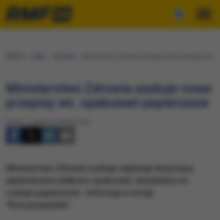
RMF24
Fakty
Zdrowie
​Ministerstwo Zdrowia szykuje nowe przepisy ws.
​Ministerstwo Zdrowia szykuje nowe
przepisy ws. opakowań papierosów
Środa, 1 sierpnia 2018 (07:30)
​Ministerstwo Zdrowia szykuje regulację dotyczącą
ujednolicenia wielkości opakowań, niezależnie od
rodzaju papierosów - informuje w środę
"Rzeczpospolita".