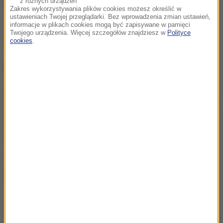
(ph)
z różnych urządzeń
Zakres wykorzystywania plików cookies możesz określić w
ustawieniach Twojej przeglądarki. Bez wprowadzenia zmian ustawień,
Źródło: PAP
informacje w plikach cookies mogą być zapisywane w pamięci
Twojego urządzenia. Więcej szczegółów znajdziesz w
Polityce
Ministerstwo Zdrowia
papierosy
Tagi:
cookies
.
NAJWAŻNIEJSZE FAKTY
Pierwszy „lek odwracający
starzenie” podany do... oka.
Czy rozpoczęła się era
eliksirów młodości?
Tym nie nawodnisz się. W
gorący dzień unikaj jak
ognia
Latanie a zdrowie. O czym
pamiętać przed wejściem
do samolotu?