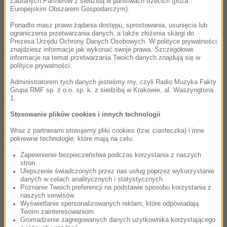
Zaufanych Partnerów z siedzibą w państwach trzecich (poza
wprowadzenia przepisów, które zdecydowanie
Europejskim Obszarem Gospodarczym).
wykraczają poza unijne nakazy i oznaczają
Ponadto masz prawo żądania dostępu, sprostowania, usunięcia lub
ograniczenia przetwarzania danych, a także złożenia skargi do
utrudnienia dla Polski, która jest obecnie liderem
Prezesa Urzędu Ochrony Danych Osobowych. W polityce prywatności
znajdziesz informacje jak wykonać swoje prawa. Szczegółowe
produkcji papierosów typu slim we wspólnocie.
informacje na temat przetwarzania Twoich danych znajdują się w
polityce prywatności.
Administratorem tych danych jesteśmy my, czyli Radio Muzyka Fakty
Według informacji "Rz" nowe przepisy zmusiłyby
Grupa RMF sp. z o.o. sp. k. z siedzibą w Krakowie, al. Waszyngtona
producentów do umieszczania papierosów w zbyt
1.
dużych paczkach, tak by można było w nich
Stosowanie plików cookies i innych technologii
przechowywać bez ryzyka uszkodzenia 20
Wraz z partnerami stosujemy pliki cookies (tzw. ciasteczka) i inne
pokrewne technologie, które mają na celu:
papierosów typu slim. Producenci mogliby także
Zapewnienie bezpieczeństwa podczas korzystania z naszych
wprowadzić do sprzedaży paczki zawierające
stron
Ulepszenie świadczonych przez nas usług poprzez wykorzystanie
większą liczbę papierosów, jednak zdaniem
danych w celach analitycznych i statystycznych
Poznanie Twoich preferencji na podstawie sposobu korzystania z
ekspertów może to wywołać chaos na rynku i
naszych serwisów
Wyświetlanie spersonalizowanych reklam, które odpowiadają
dezorientację klientów.
Twoim zainteresowaniom
Gromadzenie zagregowanych danych użytkownika korzystającego