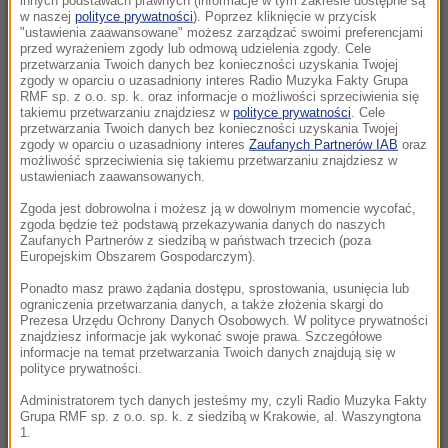
innych podstawach prawnych (informacje w tym zakresie dostępne są
22:17
w naszej
polityce prywatności
). Poprzez kliknięcie w przycisk
"ustawienia zaawansowane" możesz zarządzać swoimi preferencjami
GKS Katowice w nieciekawej sytuacji przed
przed wyrażeniem zgody lub odmową udzielenia zgody. Cele
rewanżem z Izraelczykami
przetwarzania Twoich danych bez konieczności uzyskania Twojej
zgody w oparciu o uzasadniony interes Radio Muzyka Fakty Grupa
RMF sp. z o.o. sp. k. oraz informacje o możliwości sprzeciwienia się
21:42
takiemu przetwarzaniu znajdziesz w
polityce prywatności
. Cele
Raków bezbramkowo remisuje. Sprawa
przetwarzania Twoich danych bez konieczności uzyskania Twojej
zgody w oparciu o uzasadniony interes
Zaufanych Partnerów IAB
oraz
awansu otwarta
możliwość sprzeciwienia się takiemu przetwarzaniu znajdziesz w
ustawieniach zaawansowanych.
21:37
Zgoda jest dobrowolna i możesz ją w dowolnym momencie wycofać,
Rosja na dalekiej północy ćwiczyła walkę z
zgoda będzie też podstawą przekazywania danych do naszych
NATO
Zaufanych Partnerów z siedzibą w państwach trzecich (poza
Europejskim Obszarem Gospodarczym).
21:15
Ponadto masz prawo żądania dostępu, sprostowania, usunięcia lub
ograniczenia przetwarzania danych, a także złożenia skargi do
Masakra w Jemenie. Huti przeszli do
Prezesa Urzędu Ochrony Danych Osobowych. W polityce prywatności
ofensywy
znajdziesz informacje jak wykonać swoje prawa. Szczegółowe
informacje na temat przetwarzania Twoich danych znajdują się w
polityce prywatności.
21:14
Tam jeszcze nie był. Zełenski odwiedzi
Administratorem tych danych jesteśmy my, czyli Radio Muzyka Fakty
Grupa RMF sp. z o.o. sp. k. z siedzibą w Krakowie, al. Waszyngtona
partnera Rosji
1.