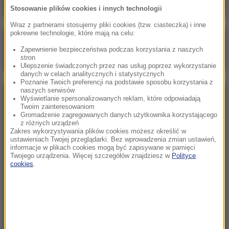
Stosowanie plików cookies i innych technologii
Wraz z partnerami stosujemy pliki cookies (tzw. ciasteczka) i inne
pokrewne technologie, które mają na celu:
Poranna rozmowa w RMF FM
Zapewnienie bezpieczeństwa podczas korzystania z naszych
Gościem Marcin Mastalerek
stron
Ulepszenie świadczonych przez nas usług poprzez wykorzystanie
danych w celach analitycznych i statystycznych
Poznanie Twoich preferencji na podstawie sposobu korzystania z
naszych serwisów
NAJPOPULARNIEJSZE
Wyświetlanie spersonalizowanych reklam, które odpowiadają
Twoim zainteresowaniom
Gromadzenie zagregowanych danych użytkownika korzystającego
z różnych urządzeń
Niedziela, 2 sierpnia 2026 (16:32)
Zakres wykorzystywania plików cookies możesz określić w
Gdzie żyje się najlepiej? Oto raj dla emigrantów
ustawieniach Twojej przeglądarki. Bez wprowadzenia zmian ustawień,
informacje w plikach cookies mogą być zapisywane w pamięci
Twojego urządzenia. Więcej szczegółów znajdziesz w
Polityce
cookies
.
Sobota, 1 sierpnia 2026 (15:39)
Sumy opanowały jezioro Garda. Włosi przygotowali
100 tys. euro dla tych, którzy je złowią
Niedziela, 2 sierpnia 2026 (05:13)