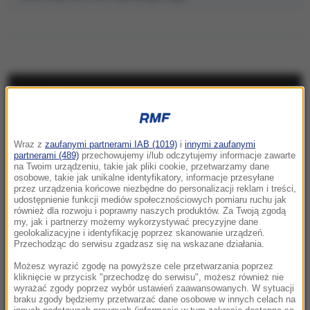
NAJNOWSZE
23:57
Wraz z
zaufanymi partnerami IAB (1019)
i
innymi zaufanymi
Były żołnierz USA przechodzi piekło w Rosji.
partnerami (489)
przechowujemy i/lub odczytujemy informacje zawarte
Waszyngton naciska na Moskwę
na Twoim urządzeniu, takie jak pliki cookie, przetwarzamy dane
osobowe, takie jak unikalne identyfikatory, informacje przesyłane
przez urządzenia końcowe niezbędne do personalizacji reklam i treści,
23:18
udostępnienie funkcji mediów społecznościowych pomiaru ruchu jak
„To był dobry dzień”. Iga Świątek awansowała
również dla rozwoju i poprawny naszych produktów. Za Twoją zgodą
my, jak i partnerzy możemy wykorzystywać precyzyjne dane
do kolejnej rundy w Toronto
geolokalizacyjne i identyfikację poprzez skanowanie urządzeń.
Przechodząc do serwisu zgadzasz się na wskazane działania.
23:08
Możesz wyrazić zgodę na powyższe cele przetwarzania poprzez
„Są już pewne postępy”. Donald Trump mówił
kliknięcie w przycisk "przechodzę do serwisu", możesz również nie
wyrażać zgody poprzez wybór ustawień zaawansowanych. W sytuacji
o wojnie w Ukrainie
braku zgody będziemy przetwarzać dane osobowe w innych celach na