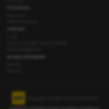
Patronaty
POZOSTAŁE
Newsroom
Radio internetowe
KONTAKT
O nas
Gorąca Linia RMF FM: 600 700 800
email: fakty@rmf.fm
APLIKACJE MOBILNE
RMF FM
RMF ON
Korzystanie z portalu oznacza akceptację
Regulaminu
.
Polityka Cookies
.
SpeakUp
.
Prywatność
.