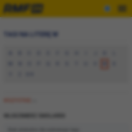
TAGI NA LITERĘ W
A
B
C
D
E
F
G
H
I
J
K
L
M
N
O
P
Q
R
S
T
U
V
W
X
Y
Z
0-9
WSZYSTKIE
(0)
WLODZIMIERZ SMOLAREK
Brak artykułów dla wybranego tagu.