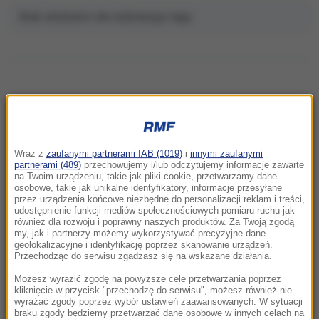
Brak artykułów dla wybranego tagu.
NAJNOWSZE
Wraz z
zaufanymi partnerami IAB (1019)
i
innymi zaufanymi
14:32
partnerami (489)
przechowujemy i/lub odczytujemy informacje zawarte
Barcelona rezygnuje z meczu. W tle
na Twoim urządzeniu, takie jak pliki cookie, przetwarzamy dane
osobowe, takie jak unikalne identyfikatory, informacje przesyłane
napięcia migracyjne
przez urządzenia końcowe niezbędne do personalizacji reklam i treści,
udostępnienie funkcji mediów społecznościowych pomiaru ruchu jak
również dla rozwoju i poprawny naszych produktów. Za Twoją zgodą
14:19
my, jak i partnerzy możemy wykorzystywać precyzyjne dane
TISZA zdecydowała. Jest kandydat na
geolokalizacyjne i identyfikację poprzez skanowanie urządzeń.
prezydenta Węgier
Przechodząc do serwisu zgadzasz się na wskazane działania.
Możesz wyrazić zgodę na powyższe cele przetwarzania poprzez
13:50
kliknięcie w przycisk "przechodzę do serwisu", możesz również nie
wyrażać zgody poprzez wybór ustawień zaawansowanych. W sytuacji
Wyzywał Ukraińców w Krakowie. Sam zgłosił
braku zgody będziemy przetwarzać dane osobowe w innych celach na