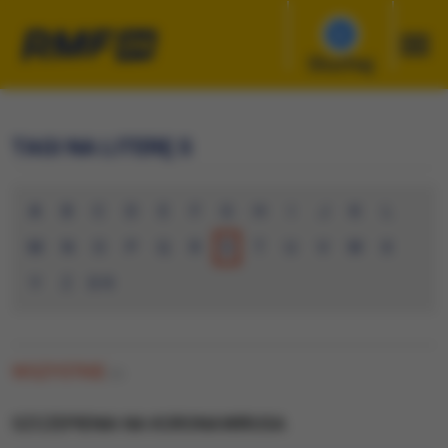
Słuchaj
TAGI NA LITERĘ S
A
B
C
D
E
F
G
H
I
J
K
L
M
N
O
P
Q
R
S
T
U
V
W
X
Y
Z
0-9
WSZYSTKIE
(0)
SZCZEPIENIA NA KORONAWIRUSA