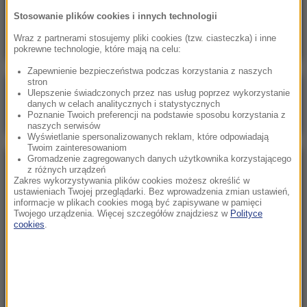
Kto najlepszym prezydentem Polski?
Stosowanie plików cookies i innych technologii
Zdecydowana przewaga lidera
Wraz z partnerami stosujemy pliki cookies (tzw. ciasteczka) i inne
pokrewne technologie, które mają na celu:
Zapewnienie bezpieczeństwa podczas korzystania z naszych
stron
Poranna rozmowa w RMF FM
Ulepszenie świadczonych przez nas usług poprzez wykorzystanie
danych w celach analitycznych i statystycznych
Gościem Marcin Mastalerek
Poznanie Twoich preferencji na podstawie sposobu korzystania z
naszych serwisów
Wyświetlanie spersonalizowanych reklam, które odpowiadają
Twoim zainteresowaniom
Gromadzenie zagregowanych danych użytkownika korzystającego
NAJPOPULARNIEJSZE
z różnych urządzeń
Zakres wykorzystywania plików cookies możesz określić w
ustawieniach Twojej przeglądarki. Bez wprowadzenia zmian ustawień,
informacje w plikach cookies mogą być zapisywane w pamięci
Sobota, 1 sierpnia 2026 (15:39)
Twojego urządzenia. Więcej szczegółów znajdziesz w
Polityce
Sumy opanowały jezioro Garda. Włosi przygotowali
cookies
.
100 tys. euro dla tych, którzy je złowią
Niedziela, 2 sierpnia 2026 (16:32)
Gdzie żyje się najlepiej? Oto raj dla emigrantów