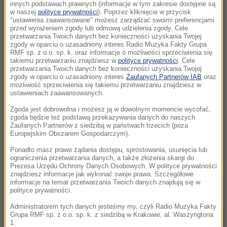
się na policję
innych podstawach prawnych (informacje w tym zakresie dostępne są
w naszej
polityce prywatności
). Poprzez kliknięcie w przycisk
"ustawienia zaawansowane" możesz zarządzać swoimi preferencjami
13:47
przed wyrażeniem zgody lub odmową udzielenia zgody. Cele
Czekaliśmy na to aż 27 lat. 12 sierpnia 2026
przetwarzania Twoich danych bez konieczności uzyskania Twojej
zgody w oparciu o uzasadniony interes Radio Muzyka Fakty Grupa
roku przejdzie do historii
RMF sp. z o.o. sp. k. oraz informacje o możliwości sprzeciwienia się
takiemu przetwarzaniu znajdziesz w
polityce prywatności
. Cele
przetwarzania Twoich danych bez konieczności uzyskania Twojej
13:37
zgody w oparciu o uzasadniony interes
Zaufanych Partnerów IAB
oraz
Burze i upały wracają do Polski. IMGW
możliwość sprzeciwienia się takiemu przetwarzaniu znajdziesz w
ostrzega przed gorącym początkiem
ustawieniach zaawansowanych.
tygodnia
Zgoda jest dobrowolna i możesz ją w dowolnym momencie wycofać,
zgoda będzie też podstawą przekazywania danych do naszych
Zaufanych Partnerów z siedzibą w państwach trzecich (poza
13:12
Europejskim Obszarem Gospodarczym).
Odszedł Ryszard Zarudzki - były wiceminister
rolnictwa i wiceprezes ARiMR
Ponadto masz prawo żądania dostępu, sprostowania, usunięcia lub
ograniczenia przetwarzania danych, a także złożenia skargi do
Prezesa Urzędu Ochrony Danych Osobowych. W polityce prywatności
12:47
znajdziesz informacje jak wykonać swoje prawa. Szczegółowe
informacje na temat przetwarzania Twoich danych znajdują się w
Eksplozja drona w pobliżu gazociągu. Premier
polityce prywatności.
Bułgarii: Nie ma ofiar
Administratorem tych danych jesteśmy my, czyli Radio Muzyka Fakty
Grupa RMF sp. z o.o. sp. k. z siedzibą w Krakowie, al. Waszyngtona
12:42
1.