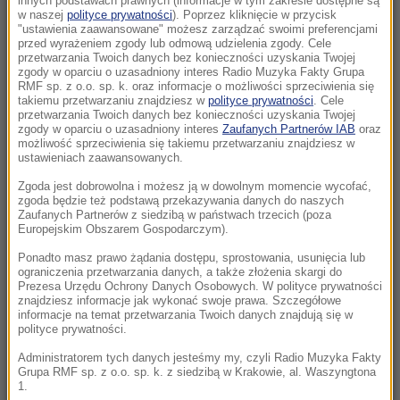
innych podstawach prawnych (informacje w tym zakresie dostępne są
10:05
w naszej
polityce prywatności
). Poprzez kliknięcie w przycisk
"ustawienia zaawansowane" możesz zarządzać swoimi preferencjami
To najmłodszy profesor w historii. Wykłada
przed wyrażeniem zgody lub odmową udzielenia zgody. Cele
inżynierię i studiuje prawo
przetwarzania Twoich danych bez konieczności uzyskania Twojej
zgody w oparciu o uzasadniony interes Radio Muzyka Fakty Grupa
RMF sp. z o.o. sp. k. oraz informacje o możliwości sprzeciwienia się
09:45
takiemu przetwarzaniu znajdziesz w
polityce prywatności
. Cele
7 miliardów mniej w budżecie. Weta
przetwarzania Twoich danych bez konieczności uzyskania Twojej
zgody w oparciu o uzasadniony interes
Zaufanych Partnerów IAB
oraz
Nawrockiego kosztowały Polskę fortunę
możliwość sprzeciwienia się takiemu przetwarzaniu znajdziesz w
ustawieniach zaawansowanych.
09:41
Zgoda jest dobrowolna i możesz ją w dowolnym momencie wycofać,
Pożar centrum handlowego. Nocna akcja
zgoda będzie też podstawą przekazywania danych do naszych
strażaków w Bydgoszczy
Zaufanych Partnerów z siedzibą w państwach trzecich (poza
Europejskim Obszarem Gospodarczym).
09:34
Ponadto masz prawo żądania dostępu, sprostowania, usunięcia lub
ograniczenia przetwarzania danych, a także złożenia skargi do
Dramatyczna akcja ratunkowa w Tatrach.
Prezesa Urzędu Ochrony Danych Osobowych. W polityce prywatności
Polak spadł podczas wspinaczki
znajdziesz informacje jak wykonać swoje prawa. Szczegółowe
informacje na temat przetwarzania Twoich danych znajdują się w
polityce prywatności.
09:34
Chłopiec chciał uciec, Trump go zatrzymał.
Administratorem tych danych jesteśmy my, czyli Radio Muzyka Fakty
Grupa RMF sp. z o.o. sp. k. z siedzibą w Krakowie, al. Waszyngtona
„Nie chcę, żeby spadł ze sceny jak Biden”
1.