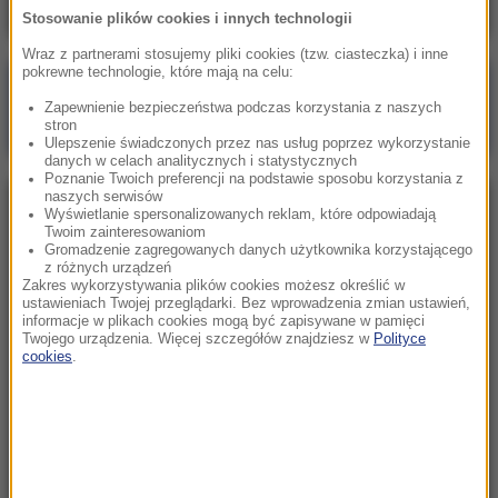
Stosowanie plików cookies i innych technologii
Wraz z partnerami stosujemy pliki cookies (tzw. ciasteczka) i inne
pokrewne technologie, które mają na celu:
Poranna rozmowa w RMF FM
Zapewnienie bezpieczeństwa podczas korzystania z naszych
Gościem Zbigniew Bogucki
stron
Ulepszenie świadczonych przez nas usług poprzez wykorzystanie
danych w celach analitycznych i statystycznych
Poznanie Twoich preferencji na podstawie sposobu korzystania z
naszych serwisów
NAJPOPULARNIEJSZE
Wyświetlanie spersonalizowanych reklam, które odpowiadają
Twoim zainteresowaniom
Gromadzenie zagregowanych danych użytkownika korzystającego
z różnych urządzeń
Sobota, 1 sierpnia 2026 (15:39)
Zakres wykorzystywania plików cookies możesz określić w
Sumy opanowały jezioro Garda. Włosi przygotowali
ustawieniach Twojej przeglądarki. Bez wprowadzenia zmian ustawień,
informacje w plikach cookies mogą być zapisywane w pamięci
100 tys. euro dla tych, którzy je złowią
Twojego urządzenia. Więcej szczegółów znajdziesz w
Polityce
cookies
.
Niedziela, 2 sierpnia 2026 (16:32)
Gdzie żyje się najlepiej? Oto raj dla emigrantów
Niedziela, 2 sierpnia 2026 (05:13)