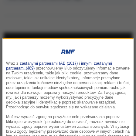
NAJNOWSZE
10:15
Wraz z
zaufanymi partnerami IAB (1017)
i
innymi zaufanymi
Kolorowy ptak w szarej klatce PRL-u.
partnerami (489)
przechowujemy i/lub odczytujemy informacje zawarte
Legenda i prawda o Kalinie Jędrusik
na Twoim urządzeniu, takie jak pliki cookie, przetwarzamy dane
osobowe, takie jak unikalne identyfikatory, informacje przesyłane
przez urządzenia końcowe niezbędne do personalizacji reklam i treści,
10:14
udostępnienie funkcji mediów społecznościowych pomiaru ruchu jak
Niebezpieczne zachowanie kierowcy
również dla rozwoju i poprawny naszych produktów. Za Twoją zgodą
my, jak i partnerzy możemy wykorzystywać precyzyjne dane
miejskiego autobusu. „Zignorował przepisy”
geolokalizacyjne i identyfikację poprzez skanowanie urządzeń.
Przechodząc do serwisu zgadzasz się na wskazane działania.
10:10
Możesz wyrazić zgodę na powyższe cele przetwarzania poprzez
Z jeziora wyłowiono ciało. To mąż włoskiej
kliknięcie w przycisk "przechodzę do serwisu", możesz również nie
wyrażać zgody poprzez wybór ustawień zaawansowanych. W sytuacji
minister
braku zgody będziemy przetwarzać dane osobowe w innych celach na