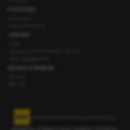
Patronaty
POZOSTAŁE
Newsroom
Radio internetowe
KONTAKT
O nas
Gorąca Linia RMF FM: 600 700 800
email: fakty@rmf.fm
APLIKACJE MOBILNE
RMF FM
RMF ON
Korzystanie z portalu oznacza akceptację
Regulaminu
.
Polityka Cookies
.
SpeakUp
.
Prywatność
.