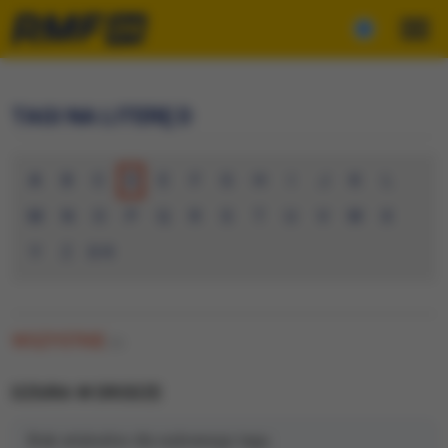
TAGI NA LITERĘ D
A
B
C
D
E
F
G
H
I
J
K
L
M
N
O
P
Q
R
S
T
U
V
W
X
Y
Z
0-9
WSZYSTKIE
(0)
DZIURA W DRODZE
Brak artykułów dla wybranego tagu.