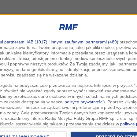
i partnerami IAB (1017)
i
innymi zaufanymi partnerami (489)
przechow
ormacje zawarte na Twoim urządzeniu, takie jak pliki cookie, przetwar
jak unikalne identyfikatory, informacje przesyłane przez urządzenia k
i reklam i treści, udostępnienie funkcji mediów społecznościowych pom
woju i poprawny naszych produktów. Za Twoją zgodą my, jak i partner
recyzyjne dane geolokalizacyjne i identyfikację poprzez skanowanie u
serwisu zgadzasz się na wskazane działania.
zgodę na powyższe cele przetwarzania poprzez kliknięcie w przycisk 
z również nie wyrażać zgody poprzez wybór ustawień zaawansowanych
dziemy przetwarzać dane osobowe w innych celach na innych podsta
ym zakresie dostępne są w naszej
polityce prywatności
). Poprzez kliknię
awansowane" możesz zarządzać swoimi preferencjami przed wyrażenie
ia zgody. Cele przetwarzania Twoich danych bez konieczności uzyska
 o uzasadniony interes Radio Muzyka Fakty Grupa RMF sp. z o.o. sp. k
żliwości sprzeciwienia się takiemu przetwarzaniu znajdziesz w
polityce
nia Twoich danych bez konieczności uzyskania Twojej zgody w oparci
ch Partnerów IAB
oraz możliwość sprzeciwienia się takiemu przetwarza
IENIA ZAAWANSOWANE
PRZEJDŹ DO SERW