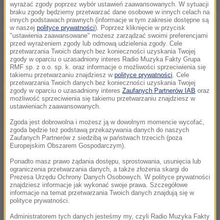
wyrażać zgody poprzez wybór ustawień zaawansowanych. W sytuacji
satysfakcji z pracy, z wynagrodzenia pozwalającego
braku zgody będziemy przetwarzać dane osobowe w innych celach na
na realizację marzeń. Praca dla niektórych z nas
innych podstawach prawnych (informacje w tym zakresie dostępne są
w naszej
polityce prywatności
). Poprzez kliknięcie w przycisk
stała się sensem życia. Zaczęliśmy wyścigi: kto ma
"ustawienia zaawansowane" możesz zarządzać swoimi preferencjami
przed wyrażeniem zgody lub odmową udzielenia zgody. Cele
więcej, kto ma jeszcze bardziej zmyślny dom,
przetwarzania Twoich danych bez konieczności uzyskania Twojej
zgody w oparciu o uzasadniony interes Radio Muzyka Fakty Grupa
wypasiony samochód, ekskluzywne wczasy, nowinki
RMF sp. z o.o. sp. k. oraz informacje o możliwości sprzeciwienia się
takiemu przetwarzaniu znajdziesz w
polityce prywatności
. Cele
technologiczne, gadżety. Jest o co się "zabijać"....
przetwarzania Twoich danych bez konieczności uzyskania Twojej
zgody w oparciu o uzasadniony interes
Zaufanych Partnerów IAB
oraz
Żyjemy po to, żeby pracować.
możliwość sprzeciwienia się takiemu przetwarzaniu znajdziesz w
ustawieniach zaawansowanych.
Zgoda jest dobrowolna i możesz ją w dowolnym momencie wycofać,
Dalsza część artykułu pod materiałem video:
zgoda będzie też podstawą przekazywania danych do naszych
Zaufanych Partnerów z siedzibą w państwach trzecich (poza
Europejskim Obszarem Gospodarczym).
Ponadto masz prawo żądania dostępu, sprostowania, usunięcia lub
ograniczenia przetwarzania danych, a także złożenia skargi do
Prezesa Urzędu Ochrony Danych Osobowych. W polityce prywatności
znajdziesz informacje jak wykonać swoje prawa. Szczegółowe
informacje na temat przetwarzania Twoich danych znajdują się w
polityce prywatności.
Administratorem tych danych jesteśmy my, czyli Radio Muzyka Fakty