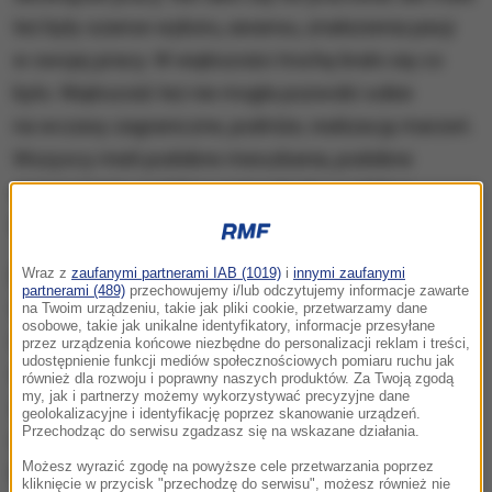
też były szanse wyboru, awansu, znalezienia pasji
w swojej pracy. W większości trochę brało się co
było. Większość też nie mogła pozwolić sobie
na wczasy zagraniczne, podróże, realizację marzeń.
Wszyscy mieli podobne mieszkania, podobne
wyposażenie, podobne samochody i podobne
możliwości.
Pracowali, żeby przetrwać.
Pokolenie Y
(czyli nasze, moje) urodzone jeszcze
Wraz z
zaufanymi partnerami IAB (1019)
i
innymi zaufanymi
partnerami (489)
przechowujemy i/lub odczytujemy informacje zawarte
w PRL, czyli w biedzie, braku perspektyw
na Twoim urządzeniu, takie jak pliki cookie, przetwarzamy dane
osobowe, takie jak unikalne identyfikatory, informacje przesyłane
i możliwości. Na etapie studiów wpadliśmy
przez urządzenia końcowe niezbędne do personalizacji reklam i treści,
udostępnienie funkcji mediów społecznościowych pomiaru ruchu jak
w przemiany. Pojawiły się wielkie szanse tak
również dla rozwoju i poprawny naszych produktów. Za Twoją zgodą
my, jak i partnerzy możemy wykorzystywać precyzyjne dane
zwanego rozwoju osobistego. Świat zaproponował
geolokalizacyjne i identyfikację poprzez skanowanie urządzeń.
Przechodząc do serwisu zgadzasz się na wskazane działania.
nam super szybkie ścieżki kariery. Liznęliśmy trochę
Możesz wyrazić zgodę na powyższe cele przetwarzania poprzez
biedy, dlatego tak łatwo przyszło nam osiąganie
kliknięcie w przycisk "przechodzę do serwisu", możesz również nie