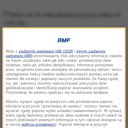
"Mona Lisa" do stałej ekspozycji Luwru należy od 1797 roku
Władze lombardzkie (w północnych Włoszech) w
Wraz z
zaufanymi partnerami IAB (1019)
i
innymi zaufanymi
partnerami (489)
przechowujemy i/lub odczytujemy informacje zawarte
piątek wyraziły gotowość do tymczasowego
na Twoim urządzeniu, takie jak pliki cookie, przetwarzamy dane
przyjęcia "Mona Lisy" obrazu włoskiego geniusza -
osobowe, takie jak unikalne identyfikatory, informacje przesyłane
przez urządzenia końcowe niezbędne do personalizacji reklam i treści,
Leonarda da Vinci. Dzieło znajduje się w paryskim
udostępnienie funkcji mediów społecznościowych pomiaru ruchu jak
również dla rozwoju i poprawny naszych produktów. Za Twoją zgodą
Luwrze, który
obecnie zmaga się z problemami.
my, jak i partnerzy możemy wykorzystywać precyzyjne dane
geolokalizacyjne i identyfikację poprzez skanowanie urządzeń.
Przechodząc do serwisu zgadzasz się na wskazane działania.
Włoskie media nagłośniły, że w sprawie problemów
Możesz wyrazić zgodę na powyższe cele przetwarzania poprzez
dyrektorka muzeum Laurence Des Cars zwróciła się
kliknięcie w przycisk "przechodzę do serwisu", możesz również nie
wyrażać zgody poprzez wybór ustawień zaawansowanych. W sytuacji
do minister kultury Francji Rachidy Dati. W piśmie do
braku zgody będziemy przetwarzać dane osobowe w innych celach na
innych podstawach prawnych (informacje w tym zakresie dostępne są
minister napisała między innymi o
"mnożących się
w naszej
polityce prywatności
). Poprzez kliknięcie w przycisk