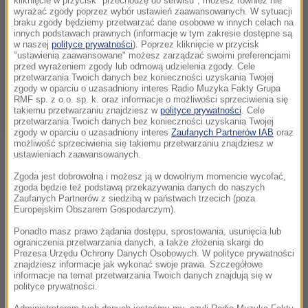
W środę ok. 150 osób zablokowało trasę między
kliknięcie w przycisk "przechodzę do serwisu", możesz również nie
wyrażać zgody poprzez wybór ustawień zaawansowanych. W sytuacji
Lwowem a prowadzącym do Polski przejściem
braku zgody będziemy przetwarzać dane osobowe w innych celach na
innych podstawach prawnych (informacje w tym zakresie dostępne są
granicznym Rawa Ruska-Hrebenne, domagając się
w naszej
polityce prywatności
). Poprzez kliknięcie w przycisk
"ustawienia zaawansowane" możesz zarządzać swoimi preferencjami
m.in. "zaprzestania ludobójstwa Polaków". Szef
przed wyrażeniem zgody lub odmową udzielenia zgody. Cele
przetwarzania Twoich danych bez konieczności uzyskania Twojej
Służby Bezpieczeństwa Ukrainy (SBU) w obwodzie
zgody w oparciu o uzasadniony interes Radio Muzyka Fakty Grupa
RMF sp. z o.o. sp. k. oraz informacje o możliwości sprzeciwienia się
lwowskim Wiktor Andrejczuk mówił wówczas, że za
takiemu przetwarzaniu znajdziesz w
polityce prywatności
. Cele
przetwarzania Twoich danych bez konieczności uzyskania Twojej
tymi wydarzeniami stoją rosyjskie służby specjalne.
zgody w oparciu o uzasadniony interes
Zaufanych Partnerów IAB
oraz
możliwość sprzeciwienia się takiemu przetwarzaniu znajdziesz w
ustawieniach zaawansowanych.
Zgoda jest dobrowolna i możesz ją w dowolnym momencie wycofać,
zgoda będzie też podstawą przekazywania danych do naszych
Zaufanych Partnerów z siedzibą w państwach trzecich (poza
Europejskim Obszarem Gospodarczym).
Ponadto masz prawo żądania dostępu, sprostowania, usunięcia lub
ograniczenia przetwarzania danych, a także złożenia skargi do
Prezesa Urzędu Ochrony Danych Osobowych. W polityce prywatności
znajdziesz informacje jak wykonać swoje prawa. Szczegółowe
informacje na temat przetwarzania Twoich danych znajdują się w
polityce prywatności.