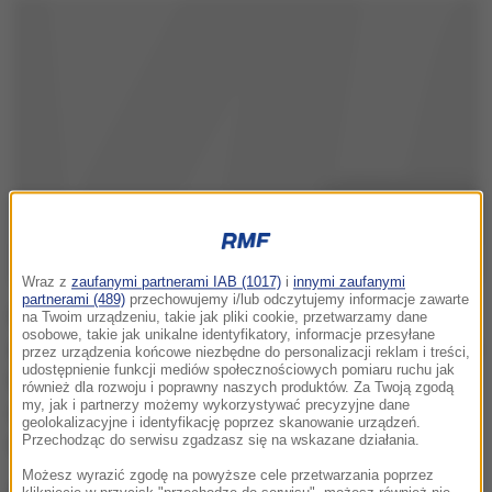
Wraz z
zaufanymi partnerami IAB (1017)
i
innymi zaufanymi
partnerami (489)
przechowujemy i/lub odczytujemy informacje zawarte
Według prokuratury, przeciwko zatrzymanym toczy
na Twoim urządzeniu, takie jak pliki cookie, przetwarzamy dane
osobowe, takie jak unikalne identyfikatory, informacje przesyłane
się śledztwo z paragrafów o zamachu na integralność
przez urządzenia końcowe niezbędne do personalizacji reklam i treści,
udostępnienie funkcji mediów społecznościowych pomiaru ruchu jak
terytorialną państwa oraz o naruszeniu równych praw
również dla rozwoju i poprawny naszych produktów. Za Twoją zgodą
my, jak i partnerzy możemy wykorzystywać precyzyjne dane
obywateli ze względu na ich przynależność rasową i
geolokalizacyjne i identyfikację poprzez skanowanie urządzeń.
Przechodząc do serwisu zgadzasz się na wskazane działania.
narodową. Więcej szczegółów nie podano.
Możesz wyrazić zgodę na powyższe cele przetwarzania poprzez