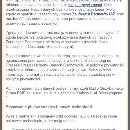
RMF sp. z o.o. sp. k. oraz informacje o możliwości sprzeciwienia się
takiemu przetwarzaniu znajdziesz w
polityce prywatności
. Cele
"ABC".
przetwarzania Twoich danych bez konieczności uzyskania Twojej
zgody w oparciu o uzasadniony interes
Zaufanych Partnerów IAB
oraz
możliwość sprzeciwienia się takiemu przetwarzaniu znajdziesz w
W reportażu mowa o internacie Zespołu Szkół
ustawieniach zaawansowanych.
Zawodowych w bawarskim Kirchseeon, gdzie kilku
Zgoda jest dobrowolna i możesz ją w dowolnym momencie wycofać,
pedagogów socjalnych zamierza zrezygnować z
zgoda będzie też podstawą przekazywania danych do naszych
Zaufanych Partnerów z siedzibą w państwach trzecich (poza
pracy bądź wzdraga się przed podejmowaniem jej w
Europejskim Obszarem Gospodarczym).
nocy. Na ogół wtedy dochodzi do eskalacji przemocy
Ponadto masz prawo żądania dostępu, sprostowania, usunięcia lub
ograniczenia przetwarzania danych, a także złożenia skargi do
w starej bursie, przerobionej na ośrodek dla
Prezesa Urzędu Ochrony Danych Osobowych. W polityce prywatności
znajdziesz informacje jak wykonać swoje prawa. Szczegółowe
imigrantów.
Boję się, że znów mogłabym zostać
informacje na temat przetwarzania Twoich danych znajdują się w
polityce prywatności.
zupełnie sama. Drugi raz sobie z tym nie poradzę -
Administratorem tych danych jesteśmy my, czyli Radio Muzyka Fakty
obawia się Eva-Maria. 32-letnia Niemka zajmuje się
Grupa RMF sp. z o.o. sp. k. z siedzibą w Krakowie, al. Waszyngtona
nieletnimi imgrantami z Syrii i Afganistanu, coraz
1.
liczniej wpadającymi w sidła bawarskich
Stosowanie plików cookies i innych technologii
policjantów. W sytuacji, kiedy ich liczba przekracza
Wraz z partnerami stosujemy pliki cookies (tzw. ciasteczka) i inne
pokrewne technologie, które mają na celu:
wszystkie zakładane wcześniej prognozy i wciąż