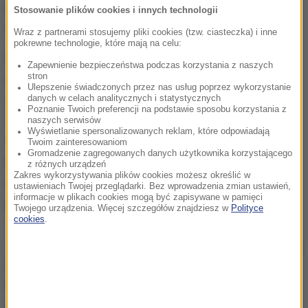
ataku są wojskowi oraz przedstawiciele władz
Stosowanie plików cookies i innych technologii
rebeliantów.
Wraz z partnerami stosujemy pliki cookies (tzw. ciasteczka) i inne
pokrewne technologie, które mają na celu:
Wcześniej w niedzielę były prezydent Jemenu Ali
Zapewnienie bezpieczeństwa podczas korzystania z naszych
stron
Abd Allah Salah, popierany przez Huti, wezwał do
Ulepszenie świadczonych przez nas usług poprzez wykorzystanie
ataku na Arabię Saudyjską. Z kolei Stany
danych w celach analitycznych i statystycznych
Poznanie Twoich preferencji na podstawie sposobu korzystania z
Zjednoczone, które popierają koalicję pod wodzą
naszych serwisów
Wyświetlanie spersonalizowanych reklam, które odpowiadają
Saudyjczyków, po nalocie zapowiedziały
Twoim zainteresowaniom
Gromadzenie zagregowanych danych użytkownika korzystającego
natychmiastowe dochodzenie i zrewidowanie
z różnych urządzeń
Zakres wykorzystywania plików cookies możesz określić w
amerykańskiej pomocy dla trwającej od ponad
ustawieniach Twojej przeglądarki. Bez wprowadzenia zmian ustawień,
informacje w plikach cookies mogą być zapisywane w pamięci
półtora roku kampanii koalicji przeciw Huti.
Twojego urządzenia. Więcej szczegółów znajdziesz w
Polityce
cookies
.
Jednocześnie o współodpowiedzialność za masakrę
oskarżył USA Teheran. Sekretarz irańskiej
Najwyższej Rady Bezpieczeństwa Narodowego Ali
Szamkani powiedział, że w ataku w Sanie użyta