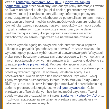
nadchodzącej Wielkanocy oraz urodzin. To było już
Wraz z
zaufanymi partnerami IAB (1019)
i
innymi zaufanymi
partnerami (489)
przechowujemy i/lub odczytujemy informacje zawarte
ich kolejne spotkanie. Kontaktują się regularnie -
na Twoim urządzeniu, takie jak pliki cookie, przetwarzamy dane
osobowe, takie jak unikalne identyfikatory, informacje przesyłane
osobiście i telefonicznie.
przez urządzenia końcowe niezbędne do personalizacji reklam i treści,
udostępnienie funkcji mediów społecznościowych pomiaru ruchu jak
również dla rozwoju i poprawny naszych produktów. Za Twoją zgodą
my, jak i partnerzy możemy wykorzystywać precyzyjne dane
geolokalizacyjne i identyfikację poprzez skanowanie urządzeń.
Benedykt XVI żyje "ukryty dla świata"
Przechodząc do serwisu zgadzasz się na wskazane działania.
Możesz wyrazić zgodę na powyższe cele przetwarzania poprzez
Zgodnie ze swą zapowiedzią sprzed ponad 4 lat
kliknięcie w przycisk "przechodzę do serwisu", możesz również nie
wyrażać zgody poprzez wybór ustawień zaawansowanych. W sytuacji
emerytowany papież żyje "ukryty dla świata".
braku zgody będziemy przetwarzać dane osobowe w innych celach na
innych podstawach prawnych (informacje w tym zakresie dostępne są
Franciszek kilka razy mówił, że bardzo zależy mu na
w naszej
polityce prywatności
). Poprzez kliknięcie w przycisk
"ustawienia zaawansowane" możesz zarządzać swoimi preferencjami
kontakcie z jego poprzednikiem i na jego udziale w
przed wyrażeniem zgody lub odmową udzielenia zgody. Cele
przetwarzania Twoich danych bez konieczności uzyskania Twojej
życiu Kościoła. Faktycznie Benedykt XVI
zgody w oparciu o uzasadniony interes Radio Muzyka Fakty Grupa
RMF sp. z o.o. sp. k. oraz informacje o możliwości sprzeciwienia się
uczestniczył w najbardziej doniosłych
takiemu przetwarzaniu znajdziesz w
polityce prywatności
. Cele
przetwarzania Twoich danych bez konieczności uzyskania Twojej
wydarzeniach, takich jak konsystorze, kanonizacja
zgody w oparciu o uzasadniony interes
Zaufanych Partnerów IAB
oraz
Jana Pawła II i Jana XXIII, beatyfikacja Pawła VI,
możliwość sprzeciwienia się takiemu przetwarzaniu znajdziesz w
ustawieniach zaawansowanych.
inauguracja Roku Świętego.