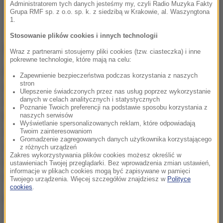
Administratorem tych danych jesteśmy my, czyli Radio Muzyka Fakty
Grupa RMF sp. z o.o. sp. k. z siedzibą w Krakowie, al. Waszyngtona
1.
Stosowanie plików cookies i innych technologii
Spektakularne zatrzymanie zbiega
Wraz z partnerami stosujemy pliki cookies (tzw. ciasteczka) i inne
pokrewne technologie, które mają na celu:
Piotr R. odsiadywał 7 lat więzienia za wyłudzenia
Zapewnienie bezpieczeństwa podczas korzystania z naszych
stron
oraz oszustwa. Został zatrzymany w sobotę przez
Ulepszenie świadczonych przez nas usług poprzez wykorzystanie
danych w celach analitycznych i statystycznych
stołecznych i poznańskich policjantów. Wraz z
Poznanie Twoich preferencji na podstawie sposobu korzystania z
Piotrem R. wpadli jego trzej wspólnicy. W akcję
naszych serwisów
Wyświetlanie spersonalizowanych reklam, które odpowiadają
zatrzymań poza stołecznymi policjantami
Twoim zainteresowaniom
Gromadzenie zagregowanych danych użytkownika korzystającego
zaangażowani byli funkcjonariusze ze specjalnej
z różnych urządzeń
Zakres wykorzystywania plików cookies możesz określić w
grupy poszukiwawczej z Poznania, a także
ustawieniach Twojej przeglądarki. Bez wprowadzenia zmian ustawień,
informacje w plikach cookies mogą być zapisywane w pamięci
antyterroryści.
Twojego urządzenia. Więcej szczegółów znajdziesz w
Polityce
cookies
.
Piotr R. wpadł w jednym z gdańskich hoteli.
Zameldował się tam na belgijski dowód tożsamości.