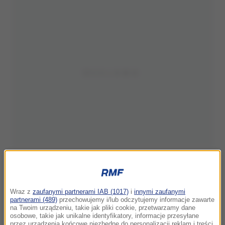
Wraz z
zaufanymi partnerami IAB (1017)
i
innymi zaufanymi
partnerami (489)
przechowujemy i/lub odczytujemy informacje zawarte
na Twoim urządzeniu, takie jak pliki cookie, przetwarzamy dane
osobowe, takie jak unikalne identyfikatory, informacje przesyłane
przez urządzenia końcowe niezbędne do personalizacji reklam i treści,