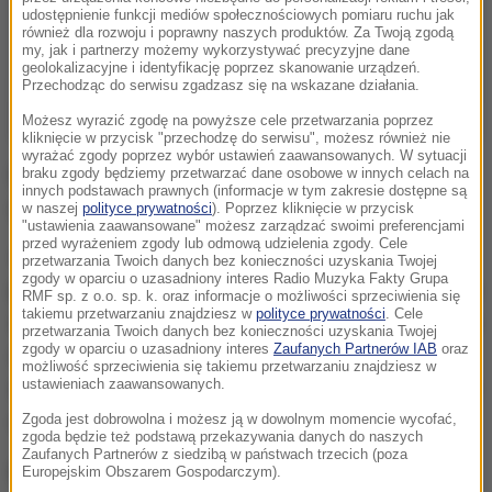
udostępnienie funkcji mediów społecznościowych pomiaru ruchu jak
również dla rozwoju i poprawny naszych produktów. Za Twoją zgodą
my, jak i partnerzy możemy wykorzystywać precyzyjne dane
geolokalizacyjne i identyfikację poprzez skanowanie urządzeń.
Przechodząc do serwisu zgadzasz się na wskazane działania.
Możesz wyrazić zgodę na powyższe cele przetwarzania poprzez
kliknięcie w przycisk "przechodzę do serwisu", możesz również nie
wyrażać zgody poprzez wybór ustawień zaawansowanych. W sytuacji
Do wypadku doszło w kopalni Wujek Ruch Śląsk o
braku zgody będziemy przetwarzać dane osobowe w innych celach na
innych podstawach prawnych (informacje w tym zakresie dostępne są
godzinie 4:30.
w naszej
polityce prywatności
). Poprzez kliknięcie w przycisk
"ustawienia zaawansowane" możesz zarządzać swoimi preferencjami
przed wyrażeniem zgody lub odmową udzielenia zgody. Cele
4-osobowa brygada remontowa pracowała w szybie
przetwarzania Twoich danych bez konieczności uzyskania Twojej
zgody w oparciu o uzasadniony interes Radio Muzyka Fakty Grupa
ponad 900 metrów pod ziemią. Górnicy zakładali tam
RMF sp. z o.o. sp. k. oraz informacje o możliwości sprzeciwienia się
takiemu przetwarzaniu znajdziesz w
polityce prywatności
. Cele
specjalne poziome siatki zabezpieczające. Nagle na
przetwarzania Twoich danych bez konieczności uzyskania Twojej
zgody w oparciu o uzasadniony interes
Zaufanych Partnerów IAB
oraz
oczach kolegów jeden z pracowników wpadł do
możliwość sprzeciwienia się takiemu przetwarzaniu znajdziesz w
ustawieniach zaawansowanych.
szybu. Mężczyzna spadł ponad sto metrów w dół, aż
do szybowego dna.
Zgoda jest dobrowolna i możesz ją w dowolnym momencie wycofać,
zgoda będzie też podstawą przekazywania danych do naszych
Zaufanych Partnerów z siedzibą w państwach trzecich (poza
Był doświadczonym pracownikiem z 15-letnim
Europejskim Obszarem Gospodarczym).