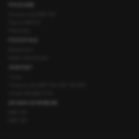
POLECANE
Gorąca Linia RMF FM
Staż w RMF24
Patronaty
POZOSTAŁE
Newsroom
Radio internetowe
KONTAKT
O nas
Gorąca Linia RMF FM: 600 700 800
email: fakty@rmf.fm
APLIKACJE MOBILNE
RMF FM
RMF ON