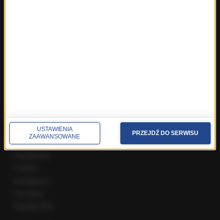
Fakty z Zakopanego
ROZMOWY W RMF FM
Najnowsze rozmowy w RMF FM
Rozmowa o 7:00 w RMF FM i Radiu RMF24
Poranna rozmowa w RMF FM
Popołudniowa rozmowa w RMF FM
Gość Krzysztofa Ziemca w RMF FM
Rozmowy w Radiu RMF24
SPOŁECZNOŚĆ
USTAWIENIA
PRZEJDŹ DO SERWISU
ZAAWANSOWANE
Facebook
Twitter
Instagram
YouTube
Kanały RSS