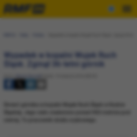
RMF24
Fakty
Polska
Wypadek w kopalni Wujek Ruch Śląsk. Zginął 36-letni
Wypadek w kopalni Wujek Ruch
Śląsk. Zginął 36-letni górnik
Autor:
Marcin Buczek
Piątek, 19 sierpnia 2016 (08:39)
Śmierć górnika w kopalni Wujek Ruch Śląsk w Rudzie
Śląskiej. Jego ciało znaleziono ponad 900 metrów pod
ziemią. To pracownik działu szybowego.