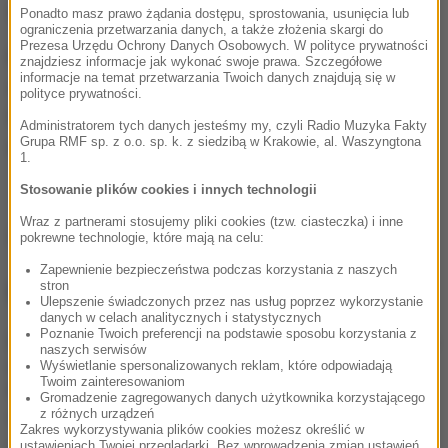
stażem.
Ponadto masz prawo żądania dostępu, sprostowania, usunięcia lub
ograniczenia przetwarzania danych, a także złożenia skargi do
Prezesa Urzędu Ochrony Danych Osobowych. W polityce prywatności
Pracujący w szybie górnicy powinni mieć na sobie
znajdziesz informacje jak wykonać swoje prawa. Szczegółowe
informacje na temat przetwarzania Twoich danych znajdują się w
specjalny sprzęt zabezpieczający. Specjaliści z
polityce prywatności.
Wyższego Urzędu Górniczego na miejscu
Administratorem tych danych jesteśmy my, czyli Radio Muzyka Fakty
Grupa RMF sp. z o.o. sp. k. z siedzibą w Krakowie, al. Waszyngtona
wyjaśniają, dlaczego mężczyzna spadł.
1.
Stosowanie plików cookies i innych technologii
(j.)
Wraz z partnerami stosujemy pliki cookies (tzw. ciasteczka) i inne
Źródło: RMF FM
pokrewne technologie, które mają na celu:
Zapewnienie bezpieczeństwa podczas korzystania z naszych
NAJWAŻNIEJSZE FAKTY
stron
Ulepszenie świadczonych przez nas usług poprzez wykorzystanie
danych w celach analitycznych i statystycznych
Poznanie Twoich preferencji na podstawie sposobu korzystania z
Niebezpieczne zachowanie
naszych serwisów
kierowcy miejskiego
Wyświetlanie spersonalizowanych reklam, które odpowiadają
Twoim zainteresowaniom
autobusu. „Zignorował
Gromadzenie zagregowanych danych użytkownika korzystającego
przepisy”
z różnych urządzeń
Zakres wykorzystywania plików cookies możesz określić w
ustawieniach Twojej przeglądarki. Bez wprowadzenia zmian ustawień,