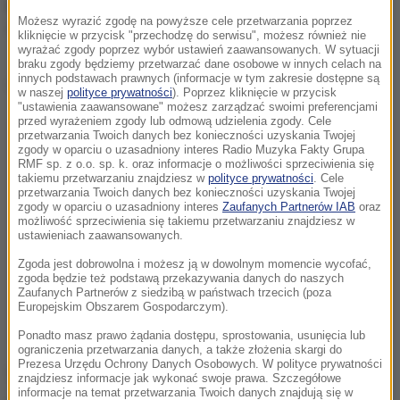
patrzeć"
- mówiła wówczas Anna Plaszczyk z
Możesz wyrazić zgodę na powyższe cele przetwarzania poprzez
fundacji Viva!.
kliknięcie w przycisk "przechodzę do serwisu", możesz również nie
wyrażać zgody poprzez wybór ustawień zaawansowanych. W sytuacji
braku zgody będziemy przetwarzać dane osobowe w innych celach na
innych podstawach prawnych (informacje w tym zakresie dostępne są
Dalsza część artykułu pod materiałem video:
w naszej
polityce prywatności
). Poprzez kliknięcie w przycisk
"ustawienia zaawansowane" możesz zarządzać swoimi preferencjami
przed wyrażeniem zgody lub odmową udzielenia zgody. Cele
przetwarzania Twoich danych bez konieczności uzyskania Twojej
zgody w oparciu o uzasadniony interes Radio Muzyka Fakty Grupa
RMF sp. z o.o. sp. k. oraz informacje o możliwości sprzeciwienia się
takiemu przetwarzaniu znajdziesz w
polityce prywatności
. Cele
przetwarzania Twoich danych bez konieczności uzyskania Twojej
zgody w oparciu o uzasadniony interes
Zaufanych Partnerów IAB
oraz
możliwość sprzeciwienia się takiemu przetwarzaniu znajdziesz w
ustawieniach zaawansowanych.
Zgoda jest dobrowolna i możesz ją w dowolnym momencie wycofać,
zgoda będzie też podstawą przekazywania danych do naszych
Zaufanych Partnerów z siedzibą w państwach trzecich (poza
Europejskim Obszarem Gospodarczym).
Ponadto masz prawo żądania dostępu, sprostowania, usunięcia lub
ograniczenia przetwarzania danych, a także złożenia skargi do
Prezesa Urzędu Ochrony Danych Osobowych. W polityce prywatności
Twierdził, że nie wiedział, że nie
znajdziesz informacje jak wykonać swoje prawa. Szczegółowe
informacje na temat przetwarzania Twoich danych znajdują się w