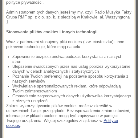
wolno w taki sposób zabijać karpi
polityce prywatności.
Administratorem tych danych jesteśmy my, czyli Radio Muzyka Fakty
Sprawa znalazła swój finał w sądzie. Dla
Grupa RMF sp. z o.o. sp. k. z siedzibą w Krakowie, al. Waszyngtona
1.
oskarżonego Wojciecha C.
prokuratura z
Stosowanie plików cookies i innych technologii
Krotoszyna żądała 6 miesięcy więzienia
"ze
Wraz z partnerami stosujemy pliki cookies (tzw. ciasteczka) i inne
względu na wysoce szkodliwy społecznie czyn".
pokrewne technologie, które mają na celu:
Pełnomocnik Fundacji Viva! mec. Katarzyna
Zapewnienie bezpieczeństwa podczas korzystania z naszych
Topczewska
stron
zażądała natomiast roku więzienia
i
Ulepszenie świadczonych przez nas usług poprzez wykorzystanie
zakazu hodowli i sprzedaży ryb na 5 lat.
danych w celach analitycznych i statystycznych
Poznanie Twoich preferencji na podstawie sposobu korzystania z
naszych serwisów
Prawniczka nazwała sprawę precedensową.
Wyświetlanie spersonalizowanych reklam, które odpowiadają
Twoim zainteresowaniom
Podkreślała również, że ustawodawca przesądził, że
Gromadzenie zagregowanych danych użytkownika korzystającego
z różnych urządzeń
jedynym sposobem na zabijanie i minimalizowanie
Zakres wykorzystywania plików cookies możesz określić w
ustawieniach Twojej przeglądarki. Bez wprowadzenia zmian ustawień,
cierpienia zwierząt jest ich wcześniejsze
informacje w plikach cookies mogą być zapisywane w pamięci
Twojego urządzenia. Więcej szczegółów znajdziesz w
Polityce
ogłuszenie.
cookies
.
Wojciech C. przyznał się do zarzucanego mu czynu,