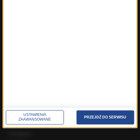
Fakty z Warszawy
Fakty z Wrocławia
Fakty z Zakopanego
ROZMOWY W RMF FM
Najnowsze rozmowy w RMF FM
Rozmowa o 7:00 w RMF FM i Radiu RMF24
Poranna rozmowa w RMF FM
Popołudniowa rozmowa w RMF FM
Gość Krzysztofa Ziemca w RMF FM
Rozmowy w Radiu RMF24
SPOŁECZNOŚĆ
USTAWIENIA
Facebook
PRZEJDŹ DO SERWISU
ZAAWANSOWANE
Twitter
Instagram