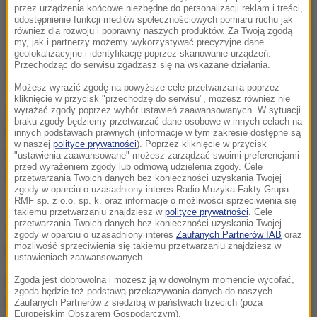
przez urządzenia końcowe niezbędne do personalizacji reklam i treści,
udostępnienie funkcji mediów społecznościowych pomiaru ruchu jak
również dla rozwoju i poprawny naszych produktów. Za Twoją zgodą
my, jak i partnerzy możemy wykorzystywać precyzyjne dane
geolokalizacyjne i identyfikację poprzez skanowanie urządzeń.
Przechodząc do serwisu zgadzasz się na wskazane działania.
Możesz wyrazić zgodę na powyższe cele przetwarzania poprzez
kliknięcie w przycisk "przechodzę do serwisu", możesz również nie
Od kilku lat rodzice nastolatki nie mieszkali razem.
wyrażać zgody poprzez wybór ustawień zaawansowanych. W sytuacji
braku zgody będziemy przetwarzać dane osobowe w innych celach na
Córką zajmował się ojciec. Kilka dni temu matka
innych podstawach prawnych (informacje w tym zakresie dostępne są
w naszej
polityce prywatności
). Poprzez kliknięcie w przycisk
nastolatki, zgłosiła się na policję i powiedziała, że
"ustawienia zaawansowane" możesz zarządzać swoimi preferencjami
przed wyrażeniem zgody lub odmową udzielenia zgody. Cele
dziecko było gwałcone przez ojca.
przetwarzania Twoich danych bez konieczności uzyskania Twojej
zgody w oparciu o uzasadniony interes Radio Muzyka Fakty Grupa
RMF sp. z o.o. sp. k. oraz informacje o możliwości sprzeciwienia się
Tego dnia córka stanęła przede mną i powiedziała:
takiemu przetwarzaniu znajdziesz w
polityce prywatności
. Cele
przetwarzania Twoich danych bez konieczności uzyskania Twojej
nie jestem już dziewicą. Ojciec mnie tego pozbawił
-
zgody w oparciu o uzasadniony interes
Zaufanych Partnerów IAB
oraz
miała zeznać kobieta.
możliwość sprzeciwienia się takiemu przetwarzaniu znajdziesz w
ustawieniach zaawansowanych.
Dramat dziewczyny zaczął się kiedy miała 12
Zgoda jest dobrowolna i możesz ją w dowolnym momencie wycofać,
zgoda będzie też podstawą przekazywania danych do naszych
lat.Nastolatka potwierdziła swoje zeznania również
Zaufanych Partnerów z siedzibą w państwach trzecich (poza
Europejskim Obszarem Gospodarczym).