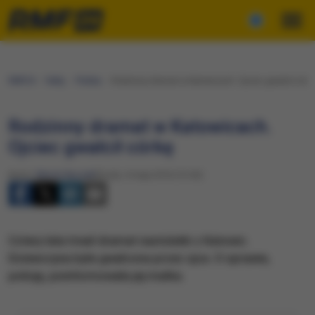
RMF24
Fakty
Polska
Rodzinny dramat w Katowicach. Ojciec gwałcił córk
Rodzinny dramat w Katowicach.
Ojciec gwałcił córkę
Autor:
Marcin Buczek
Środa, 4 maja 2016 (13:42)
Cztery lata trwał dramat nastolatki z Katowic.
Dziewczyna była gwałcona przez ojca. O sprawie,
policję, poinformowała jej matka.