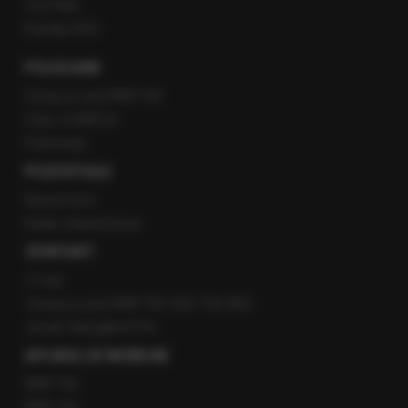
YouTube
Kanały RSS
POLECANE
Gorąca Linia RMF FM
Staż w RMF24
Patronaty
POZOSTAŁE
Newsroom
Radio internetowe
KONTAKT
O nas
Gorąca Linia RMF FM: 600 700 800
email: fakty@rmf.fm
APLIKACJE MOBILNE
RMF FM
RMF ON