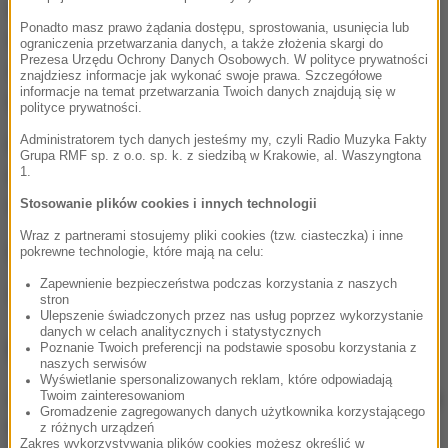
w czasie przesłuchania przed sądem. Był to
Ponadto masz prawo żądania dostępu, sprostowania, usunięcia lub
wystarczający dowód, żeby postawić mężczyźnie
ograniczenia przetwarzania danych, a także złożenia skargi do
Prezesa Urzędu Ochrony Danych Osobowych. W polityce prywatności
zarzuty i aresztować go na trzy miesiące. Teraz
znajdziesz informacje jak wykonać swoje prawa. Szczegółowe
informacje na temat przetwarzania Twoich danych znajdują się w
grozi mu do 12-u lat więzienia.
polityce prywatności.
Administratorem tych danych jesteśmy my, czyli Radio Muzyka Fakty
Policja będzie próbowała ustalić teraz, dlaczego
Grupa RMF sp. z o.o. sp. k. z siedzibą w Krakowie, al. Waszyngtona
nastolatka wcześniej nie mówiła o tym, co dzieje się
1.
w domu.
Stosowanie plików cookies i innych technologii
Wraz z partnerami stosujemy pliki cookies (tzw. ciasteczka) i inne
(ug)
pokrewne technologie, które mają na celu:
Zapewnienie bezpieczeństwa podczas korzystania z naszych
Źródło: RMF FM
stron
Ulepszenie świadczonych przez nas usług poprzez wykorzystanie
danych w celach analitycznych i statystycznych
NAJWAŻNIEJSZE FAKTY
Poznanie Twoich preferencji na podstawie sposobu korzystania z
naszych serwisów
Wyświetlanie spersonalizowanych reklam, które odpowiadają
Twoim zainteresowaniom
Taksówkarz odpowie przed
Gromadzenie zagregowanych danych użytkownika korzystającego
sądem za molestowanie
z różnych urządzeń
pasażerki
Zakres wykorzystywania plików cookies możesz określić w