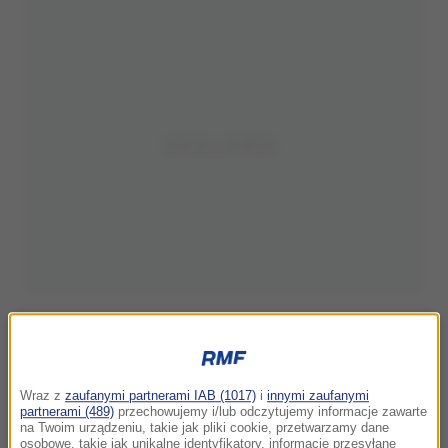
Wraz z
zaufanymi partnerami IAB (1017)
i
innymi zaufanymi
partnerami (489)
przechowujemy i/lub odczytujemy informacje zawarte
na Twoim urządzeniu, takie jak pliki cookie, przetwarzamy dane
osobowe, takie jak unikalne identyfikatory, informacje przesyłane