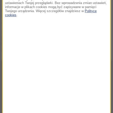
ustawieniach Twojej przeglądarki. Bez wprowadzenia zmian ustawień,
informacje w plikach cookies mogą być zapisywane w pamięci
Lazurowa woda po prostu
Twojego urządzenia. Więcej szczegółów znajdziesz w
Polityce
zniknęła. Oto co zostało z
cookies
.
„polskich Malediwów”
Gratka dla miłośników
bałtyckich przestworzy.
Możesz eksplorować te
wraki bez zezwolenia
NAJNOWSZE
15:16
Taksówkarz odpowie przed sądem za
molestowanie pasażerki
15:11
USA zwiększyły poziom wymiany informacji