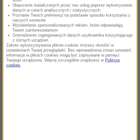
stron
katyńskiej, a także na mogiłach poległych w czasie II
Ulepszenie świadczonych przez nas usług poprzez wykorzystanie
danych w celach analitycznych i statystycznych
wojny światowej żołnierzy I Armii Wojska Polskiego
Poznanie Twoich preferencji na podstawie sposobu korzystania z
naszych serwisów
w dzielnicy Darnica.
Wyświetlanie spersonalizowanych reklam, które odpowiadają
Twoim zainteresowaniom
Gromadzenie zagregowanych danych użytkownika korzystającego
z różnych urządzeń
(mn)
Zakres wykorzystywania plików cookies możesz określić w
ustawieniach Twojej przeglądarki. Bez wprowadzenia zmian ustawień,
informacje w plikach cookies mogą być zapisywane w pamięci
Twojego urządzenia. Więcej szczegółów znajdziesz w
Polityce
Źródło: RMF24/PAP
cookies
.
Święto Niepodległości
Tagi:
chcesz widzieć więcej artykułów od RMF24?
dodaj w
Google