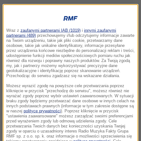
Wraz z
zaufanymi partnerami IAB (1019)
i
innymi zaufanymi
partnerami (489)
przechowujemy i/lub odczytujemy informacje zawarte
na Twoim urządzeniu, takie jak pliki cookie, przetwarzamy dane
osobowe, takie jak unikalne identyfikatory, informacje przesyłane
przez urządzenia końcowe niezbędne do personalizacji reklam i treści,
udostępnienie funkcji mediów społecznościowych pomiaru ruchu jak
również dla rozwoju i poprawny naszych produktów. Za Twoją zgodą
my, jak i partnerzy możemy wykorzystywać precyzyjne dane
geolokalizacyjne i identyfikację poprzez skanowanie urządzeń.
Przechodząc do serwisu zgadzasz się na wskazane działania.
Możesz wyrazić zgodę na powyższe cele przetwarzania poprzez
kliknięcie w przycisk "przechodzę do serwisu", możesz również nie
wyrażać zgody poprzez wybór ustawień zaawansowanych. W sytuacji
braku zgody będziemy przetwarzać dane osobowe w innych celach na
Ukraiński prezydent podziękował Polsce za wsparcie
innych podstawach prawnych (informacje w tym zakresie dostępne są
w naszej
polityce prywatności
). Poprzez kliknięcie w przycisk
udzielane w walce o jedność terytorialną i
"ustawienia zaawansowane" możesz zarządzać swoimi preferencjami
przed wyrażeniem zgody lub odmową udzielenia zgody. Cele
niepodległość jego państwa oraz wyraził
przetwarzania Twoich danych bez konieczności uzyskania Twojej
wdzięczność za popieranie trwających w nim reform.
zgody w oparciu o uzasadniony interes Radio Muzyka Fakty Grupa
RMF sp. z o.o. sp. k. oraz informacje o możliwości sprzeciwienia się