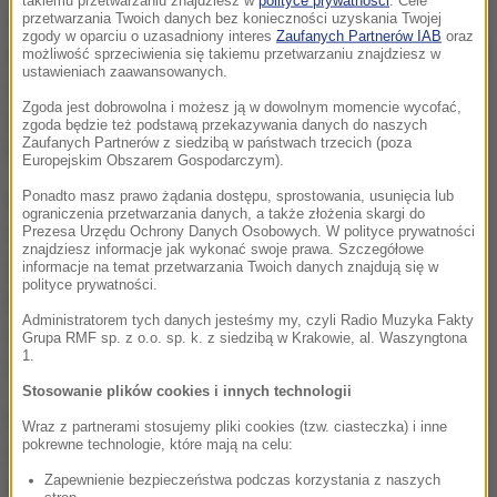
takiemu przetwarzaniu znajdziesz w
polityce prywatności
. Cele
Jestem przekonany, że ukraińsko-polskie relacje
przetwarzania Twoich danych bez konieczności uzyskania Twojej
zgody w oparciu o uzasadniony interes
Zaufanych Partnerów IAB
oraz
przyjaźni i partnerstwa strategicznego będą nadal się
możliwość sprzeciwienia się takiemu przetwarzaniu znajdziesz w
ustawieniach zaawansowanych.
pogłębiały, wzmacniając fundamenty wspólnej
Zgoda jest dobrowolna i możesz ją w dowolnym momencie wycofać,
europejskiej przyszłości naszych krajów
- podkreślił
zgoda będzie też podstawą przekazywania danych do naszych
Zaufanych Partnerów z siedzibą w państwach trzecich (poza
Petro Poroszenko.
Europejskim Obszarem Gospodarczym).
Ponadto masz prawo żądania dostępu, sprostowania, usunięcia lub
Polska społeczność Kijowa oraz dyplomaci z
ograniczenia przetwarzania danych, a także złożenia skargi do
ambasady i konsulatu RP złożyli dziś wieńce pod
Prezesa Urzędu Ochrony Danych Osobowych. W polityce prywatności
znajdziesz informacje jak wykonać swoje prawa. Szczegółowe
tablicą upamiętniającą śmierć więzionych w
informacje na temat przetwarzania Twoich danych znajdują się w
polityce prywatności.
kijowskiej Cytadeli powstańców styczniowych, oraz
Administratorem tych danych jesteśmy my, czyli Radio Muzyka Fakty
odwiedzili kwaterę legionistów na stołecznym
Grupa RMF sp. z o.o. sp. k. z siedzibą w Krakowie, al. Waszyngtona
1.
cmentarzu Bajkowa.
Stosowanie plików cookies i innych technologii
Kwiaty i znicze złożono również na otwartym w 2012
Wraz z partnerami stosujemy pliki cookies (tzw. ciasteczka) i inne
pokrewne technologie, które mają na celu:
r. polskim cmentarzu wojennym w Bykowni, gdzie
Zapewnienie bezpieczeństwa podczas korzystania z naszych
spoczywa prawie 3,5 tys. polskich ofiar zbrodni