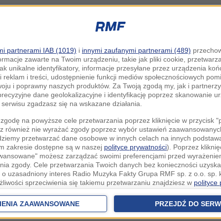
i partnerami IAB (1019)
i
innymi zaufanymi partnerami (489)
przechow
ormacje zawarte na Twoim urządzeniu, takie jak pliki cookie, przetwar
jak unikalne identyfikatory, informacje przesyłane przez urządzenia k
 szaleją na Bałkanach.
Pożar samochodu z namiote
i reklam i treści, udostępnienie funkcji mediów społecznościowych pom
trawi rezerwat
kempingu w Parku Śląskim
woju i poprawny naszych produktów. Za Twoją zgodą my, jak i partner
recyzyjne dane geolokalizacyjne i identyfikację poprzez skanowanie u
serwisu zgadzasz się na wskazane działania.
zgodę na powyższe cele przetwarzania poprzez kliknięcie w przycisk 
z również nie wyrażać zgody poprzez wybór ustawień zaawansowanych
dziemy przetwarzać dane osobowe w innych celach na innych podsta
ym zakresie dostępne są w naszej
polityce prywatności
). Poprzez kliknię
awansowane" możesz zarządzać swoimi preferencjami przed wyrażenie
a świadków śmiertelnego wypadku
ia zgody. Cele przetwarzania Twoich danych bez konieczności uzyska
pomóc terapia systemowa
 o uzasadniony interes Radio Muzyka Fakty Grupa RMF sp. z o.o. sp. k
żliwości sprzeciwienia się takiemu przetwarzaniu znajdziesz w
polityce
 busa z osobówką, wielu rannych
nia Twoich danych bez konieczności uzyskania Twojej zgody w oparci
ch Partnerów IAB
oraz możliwość sprzeciwienia się takiemu przetwarza
IENIA ZAAWANSOWANE
PRZEJDŹ DO SERW
aawansowanych.