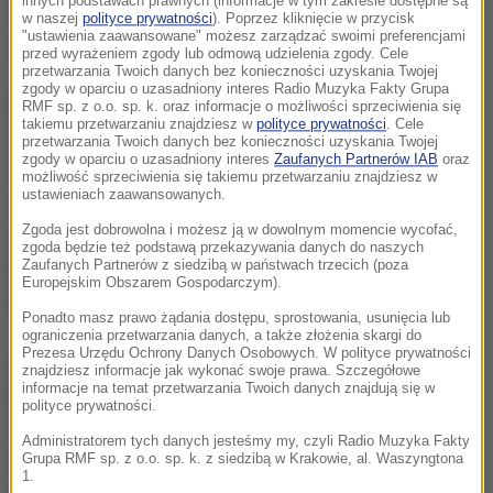
innych podstawach prawnych (informacje w tym zakresie dostępne są
do końca kwietnia drogą elektroniczną wszystkie
w naszej
polityce prywatności
). Poprzez kliknięcie w przycisk
"ustawienia zaawansowane" możesz zarządzać swoimi preferencjami
wnioski mogłyby być złożone
- zaznaczyła.
przed wyrażeniem zgody lub odmową udzielenia zgody. Cele
przetwarzania Twoich danych bez konieczności uzyskania Twojej
zgody w oparciu o uzasadniony interes Radio Muzyka Fakty Grupa
Minister cyfryzacji przyznała, że pierwsze decyzje
RMF sp. z o.o. sp. k. oraz informacje o możliwości sprzeciwienia się
takiemu przetwarzaniu znajdziesz w
polityce prywatności
. Cele
odnośnie przyznania środków w ramach programu
przetwarzania Twoich danych bez konieczności uzyskania Twojej
zgody w oparciu o uzasadniony interes
Zaufanych Partnerów IAB
oraz
zostały już wydane i pieniądze są w drodze.
Są takie
możliwość sprzeciwienia się takiemu przetwarzaniu znajdziesz w
ustawieniach zaawansowanych.
miejscowości, gdzie już w piątek było kilkadziesiąt
Zgoda jest dobrowolna i możesz ją w dowolnym momencie wycofać,
wydanych decyzji
- podkreśliła minister. Dodała, że w
zgoda będzie też podstawą przekazywania danych do naszych
tych przypadkach pieniądze mogą trafić do rodzin w
Zaufanych Partnerów z siedzibą w państwach trzecich (poza
Europejskim Obszarem Gospodarczym).
najbliższych dniach.
Ponadto masz prawo żądania dostępu, sprostowania, usunięcia lub
ograniczenia przetwarzania danych, a także złożenia skargi do
Prezesa Urzędu Ochrony Danych Osobowych. W polityce prywatności
Według Ministerstwa Cyfryzacji, w większości
znajdziesz informacje jak wykonać swoje prawa. Szczegółowe
informacje na temat przetwarzania Twoich danych znajdują się w
przypadków zajmie to więcej czasu.
Również z racji
polityce prywatności.
tego jak niektóre miasta obciążone są ilością tych
Administratorem tych danych jesteśmy my, czyli Radio Muzyka Fakty
decyzji, bo w samej Warszawie to jest 150 tysięcy
Grupa RMF sp. z o.o. sp. k. z siedzibą w Krakowie, al. Waszyngtona
1.
decyzji do wydania. (...) Myślę, że wiele decyzji