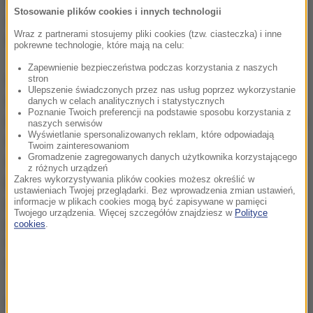
Stosowanie plików cookies i innych technologii
zapadnie już w kwietniu i pieniądze dotrą do
Wraz z partnerami stosujemy pliki cookies (tzw. ciasteczka) i inne
beneficjentów
- podkreśliła.
pokrewne technologie, które mają na celu:
Zapewnienie bezpieczeństwa podczas korzystania z naszych
Streżyńska dodała, że dużej liczby wniosków
stron
Ulepszenie świadczonych przez nas usług poprzez wykorzystanie
spodziewa się też na koniec czerwca, kiedy będzie
danych w celach analitycznych i statystycznych
Poznanie Twoich preferencji na podstawie sposobu korzystania z
upływał termin ich składania. Zaznaczyła, że pojawiały
naszych serwisów
Wyświetlanie spersonalizowanych reklam, które odpowiadają
się pewne problemy techniczne w systemach
Twoim zainteresowaniom
Gromadzenie zagregowanych danych użytkownika korzystającego
związanych ze składaniem wniosków, ale nie były one
z różnych urządzeń
poważne.
Niektóre z tych systemów rzeczywiście nie
Zakres wykorzystywania plików cookies możesz określić w
ustawieniach Twojej przeglądarki. Bez wprowadzenia zmian ustawień,
przetrwały porannego obciążenia, ale po poprawkach
informacje w plikach cookies mogą być zapisywane w pamięci
Twojego urządzenia. Więcej szczegółów znajdziesz w
Polityce
już w tej chwili wszystko działa dobrze
- powiedziała
cookies
.
minister. Zaznaczyła, że działanie części systemów
cały czas jest monitorowane.
Świadczenie wychowawcze w wysokości 500 zł