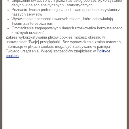
Ulepszenie świadczonych przez nas usług poprzez wykorzystanie
danych w celach analitycznych i statystycznych
miasta Ihor
Poznanie Twoich preferencji na podstawie sposobu korzystania z
Terechow.
naszych serwisów
Wyświetlanie spersonalizowanych reklam, które odpowiadają
Wybuchy miały
Twoim zainteresowaniom
Gromadzenie zagregowanych danych użytkownika korzystającego
miejsce w
z różnych urządzeń
Zakres wykorzystywania plików cookies możesz określić w
Charkowie o
ustawieniach Twojej przeglądarki. Bez wprowadzenia zmian ustawień,
informacje w plikach cookies mogą być zapisywane w pamięci
godzinie 23:00
Twojego urządzenia. Więcej szczegółów znajdziesz w
Polityce
cookies
.
czasu lokalnego
(22:00 w Polsce).
Dalsza część artykułu
pod materiałem
video: