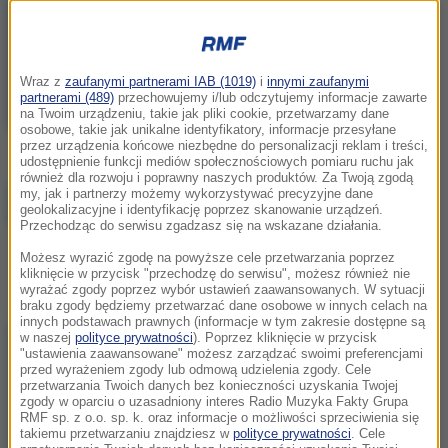
stronę
wciśnij
F5
przeciągnij ją w
dół
lub włącz
automatyczne
Wraz z
zaufanymi partnerami IAB (1019)
i
innymi zaufanymi
odświeżanie :
partnerami (489)
przechowujemy i/lub odczytujemy informacje zawarte
na Twoim urządzeniu, takie jak pliki cookie, przetwarzamy dane
osobowe, takie jak unikalne identyfikatory, informacje przesyłane
przez urządzenia końcowe niezbędne do personalizacji reklam i treści,
udostępnienie funkcji mediów społecznościowych pomiaru ruchu jak
również dla rozwoju i poprawny naszych produktów. Za Twoją zgodą
my, jak i partnerzy możemy wykorzystywać precyzyjne dane
geolokalizacyjne i identyfikację poprzez skanowanie urządzeń.
Przechodząc do serwisu zgadzasz się na wskazane działania.
Możesz wyrazić zgodę na powyższe cele przetwarzania poprzez
23:40
kliknięcie w przycisk "przechodzę do serwisu", możesz również nie
wyrażać zgody poprzez wybór ustawień zaawansowanych. W sytuacji
braku zgody będziemy przetwarzać dane osobowe w innych celach na
innych podstawach prawnych (informacje w tym zakresie dostępne są
w naszej
polityce prywatności
). Poprzez kliknięcie w przycisk
"ustawienia zaawansowane" możesz zarządzać swoimi preferencjami
"Okupanci atakują
przed wyrażeniem zgody lub odmową udzielenia zgody. Cele
rakietami.
przetwarzania Twoich danych bez konieczności uzyskania Twojej
zgody w oparciu o uzasadniony interes Radio Muzyka Fakty Grupa
Mieszkańcy
RMF sp. z o.o. sp. k. oraz informacje o możliwości sprzeciwienia się
takiemu przetwarzaniu znajdziesz w
polityce prywatności
. Cele