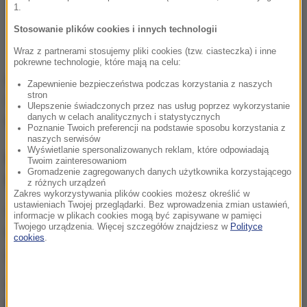
1.
Stosowanie plików cookies i innych technologii
Wraz z partnerami stosujemy pliki cookies (tzw. ciasteczka) i inne
pokrewne technologie, które mają na celu:
Pogrzeb papieża odbył się w ostatnią sobotę. Ojciec
Zapewnienie bezpieczeństwa podczas korzystania z naszych
stron
Święty spoczął w rzymskiej bazylice Santa Maria
Ulepszenie świadczonych przez nas usług poprzez wykorzystanie
danych w celach analitycznych i statystycznych
Maggiore.
Poznanie Twoich preferencji na podstawie sposobu korzystania z
naszych serwisów
Wyświetlanie spersonalizowanych reklam, które odpowiadają
Konklawe - czterech polskich
Twoim zainteresowaniom
Gromadzenie zagregowanych danych użytkownika korzystającego
kardynałów wśród 135 z 70 krajów
z różnych urządzeń
Zakres wykorzystywania plików cookies możesz określić w
ustawieniach Twojej przeglądarki. Bez wprowadzenia zmian ustawień,
W poniedziałek w Watykanie kardynałowie wznowili
informacje w plikach cookies mogą być zapisywane w pamięci
Twojego urządzenia. Więcej szczegółów znajdziesz w
Polityce
kongregacje, czyli obrady, których celem
cookies
.
jest
przygotowanie konklawe.
Uprawnionych do głosowania jest
135 kardynałów,
którzy nie ukończyli 80 lat. Pochodzą z około 70